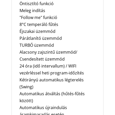
Öntisztító funkció
Meleg indítás
"Follow me" funkció
8°C temperáló fűtés
Éjszakai üzemmód
Párátlanító üzemmód
TURBÓ üzemmód
Alacsony zajszintű üzemmód/
Csendesített üzemmód
24 óra (idő intervallum) / WIFI
vezérléssel heti program-időzítés
Kétirányú automatikus légterelés
(Swing)
Automatikus átváltás (hűtés-fűtés
között)
Automatikus újraindulás
áramkimaradás esetén