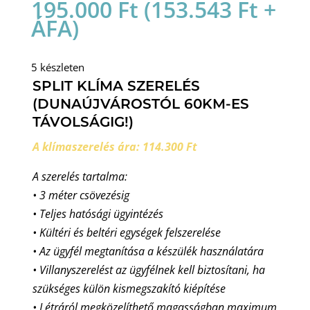
195.000
Ft
(
153.543
Ft
+
ÁFA)
5 készleten
SPLIT KLÍMA SZERELÉS
(DUNAÚJVÁROSTÓL 60KM-ES
TÁVOLSÁGIG!)
A klímaszerelés ára: 114.300 Ft
A szerelés tartalma:
• 3 méter csövezésig
• Teljes hatósági ügyintézés
• Kültéri és beltéri egységek felszerelése
• Az ügyfél megtanítása a készülék használatára
• Villanyszerelést az ügyfélnek kell biztosítani, ha
szükséges külön kismegszakító kiépítése
• Létráról megközelíthető magasságban maximum