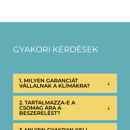
GYAKORI KÉRDÉSEK
1. MILYEN GARANCIÁT
VÁLLALNAK A KLÍMÁKRA?
2. TARTALMAZZA-E A
CSOMAG ÁRA A
BESZERELÉST?