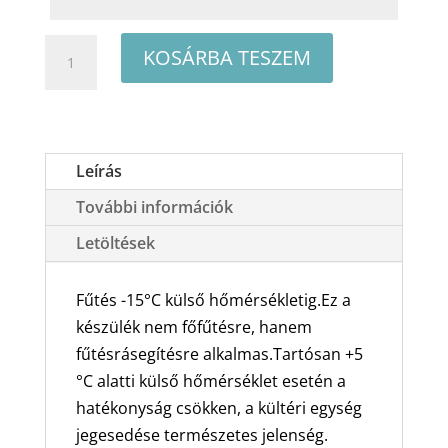
Fisher
KOSÁRBA TESZEM
Special
Edition
FSAIF-
SP-
Leírás
121AE3
További információk
oldalfali
split
Letöltések
klíma
csomag
Fűtés -15°C külső hőmérsékletig.Ez a
3,5
készülék nem főfűtésre, hanem
kW
fűtésrásegítésre alkalmas.Tartósan +5
mennyiség
°C alatti külső hőmérséklet esetén a
hatékonyság csökken, a kültéri egység
jegesedése természetes jelenség.