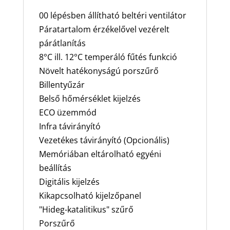
00 lépésben állítható beltéri ventilátor
Páratartalom érzékelővel vezérelt
párátlanítás
8°C ill. 12°C temperáló fűtés funkció
Növelt hatékonyságú porszűrő
Billentyűzár
Belső hőmérséklet kijelzés
ECO üzemmód
Infra távirányító
Vezetékes távirányító (Opcionális)
Memóriában eltárolható egyéni
beállítás
Digitális kijelzés
Kikapcsolható kijelzőpanel
"Hideg-katalitikus" szűrő
Porszűrő