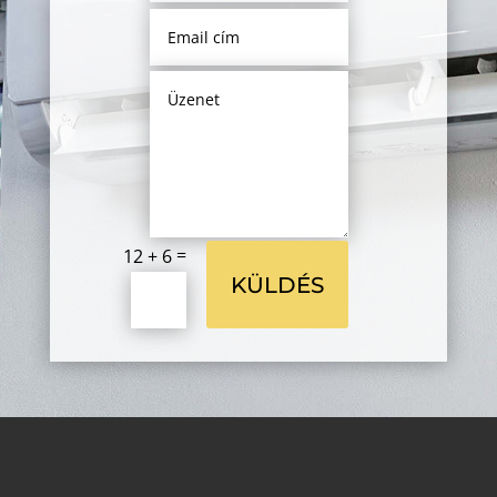
=
12 + 6
KÜLDÉS