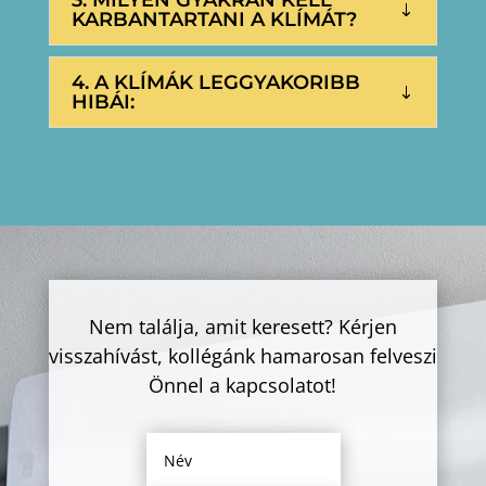
3. MILYEN GYAKRAN KELL
KARBANTARTANI A KLÍMÁT?
4. A KLÍMÁK LEGGYAKORIBB
HIBÁI:
Nem találja, amit keresett? Kérjen
visszahívást, kollégánk hamarosan felveszi
Önnel a kapcsolatot!