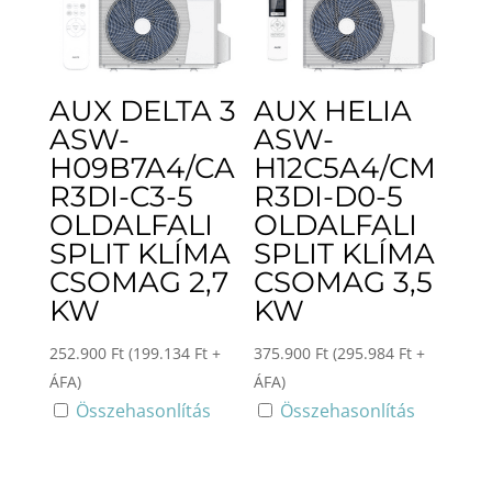
AUX DELTA 3
AUX HELIA
ASW-
ASW-
H09B7A4/CA
H12C5A4/CM
R3DI-C3-5
R3DI-D0-5
OLDALFALI
OLDALFALI
SPLIT KLÍMA
SPLIT KLÍMA
CSOMAG 2,7
CSOMAG 3,5
KW
KW
252.900
Ft
(
199.134
Ft
+
375.900
Ft
(
295.984
Ft
+
ÁFA)
ÁFA)
Összehasonlítás
Összehasonlítás