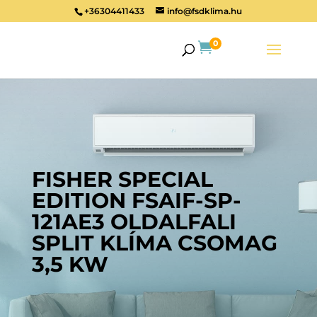
+36304411433
info@fsdklima.hu
0

FISHER SPECIAL
EDITION FSAIF-SP-
121AE3 OLDALFALI
SPLIT KLÍMA CSOMAG
3,5 KW