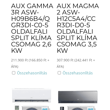
AUX GAMMA
AUX MAGMA
3R ASW-
2 ASW-
H09B6B4/Q
H12C5A4/CC
GR3DI-C0-5
R3DI-D0-5
OLDALFALI
OLDALFALI
SPLIT KLÍMA
SPLIT KLÍMA
CSOMAG 2,6
CSOMAG 3,5
KW
KW
211.900
Ft
(
166.850
Ft
+
307.900
Ft
(
242.441
Ft
+
ÁFA)
ÁFA)
Összehasonlítás
Összehasonlítás