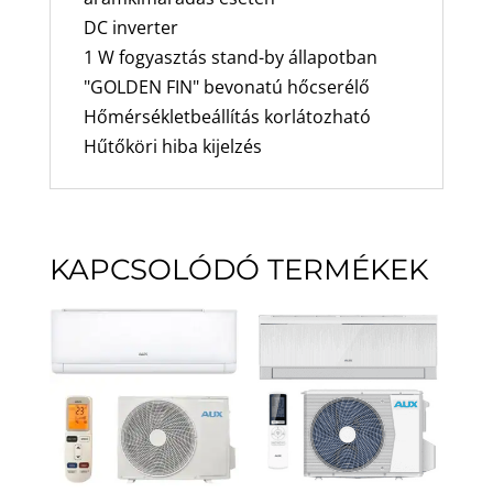
DC inverter
1 W fogyasztás stand-by állapotban
"GOLDEN FIN" bevonatú hőcserélő
Hőmérsékletbeállítás korlátozható
Hűtőköri hiba kijelzés
KAPCSOLÓDÓ TERMÉKEK