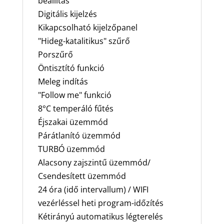
beállítás
Digitális kijelzés
Kikapcsolható kijelzőpanel
"Hideg-katalitikus" szűrő
Porszűrő
Öntisztító funkció
Meleg indítás
"Follow me" funkció
8°C temperáló fűtés
Éjszakai üzemmód
Párátlanító üzemmód
TURBÓ üzemmód
Alacsony zajszintű üzemmód/
Csendesített üzemmód
24 óra (idő intervallum) / WIFI
vezérléssel heti program-időzítés
Kétirányú automatikus légterelés