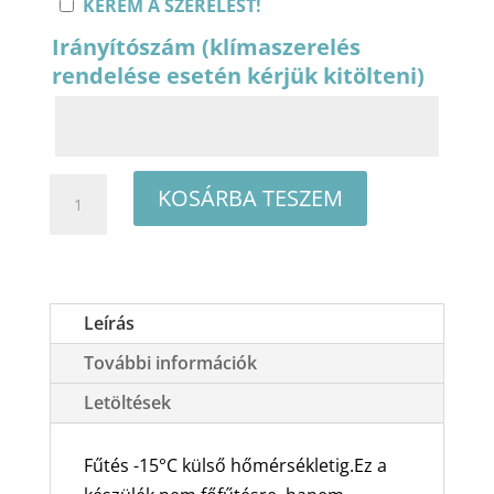
KÉREM A SZERELÉST!
Irányítószám (klímaszerelés
rendelése esetén kérjük kitölteni)
Fisher
KOSÁRBA TESZEM
Special
Edition
FSAIF-
SP-
Leírás
91AE3
További információk
oldalfali
split
Letöltések
klíma
csomag
Fűtés -15°C külső hőmérsékletig.Ez a
2,65