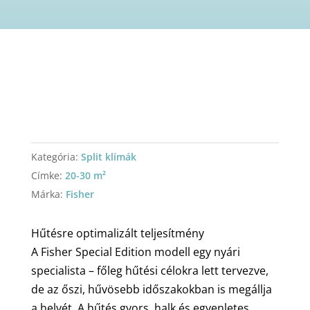
Kategória:
Split klímák
Címke:
20-30 m²
Márka:
Fisher
Hűtésre optimalizált teljesítmény
A Fisher Special Edition modell egy nyári
specialista – főleg hűtési célokra lett tervezve,
de az őszi, hűvösebb időszakokban is megállja
a helyét. A hűtés gyors, halk és egyenletes,