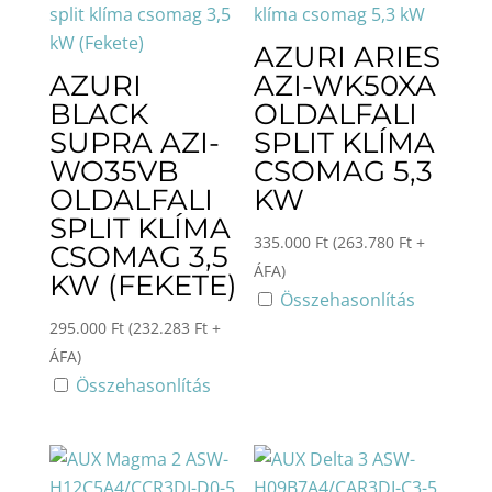
AZURI ARIES
AZURI
AZI-WK50XA
BLACK
OLDALFALI
SUPRA AZI-
SPLIT KLÍMA
WO35VB
CSOMAG 5,3
OLDALFALI
KW
SPLIT KLÍMA
335.000
Ft
(
263.780
Ft
+
CSOMAG 3,5
ÁFA)
KW (FEKETE)
Összehasonlítás
295.000
Ft
(
232.283
Ft
+
ÁFA)
Összehasonlítás