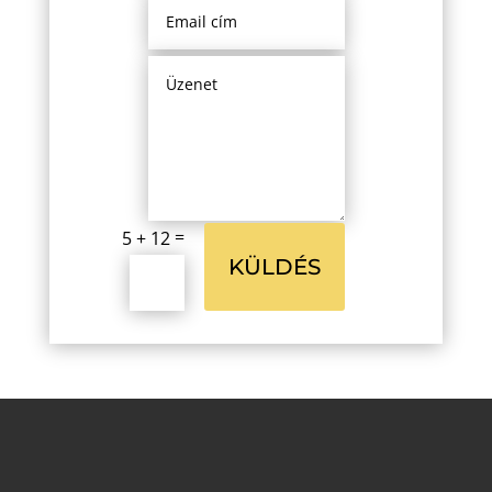
=
5 + 12
KÜLDÉS