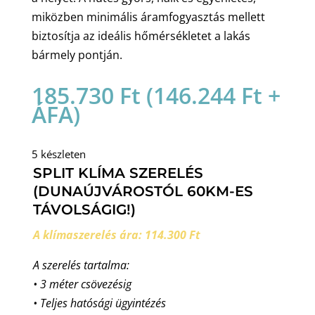
miközben minimális áramfogyasztás mellett
biztosítja az ideális hőmérsékletet a lakás
bármely pontján.
185.730
Ft
(
146.244
Ft
+
ÁFA)
5 készleten
SPLIT KLÍMA SZERELÉS
(DUNAÚJVÁROSTÓL 60KM-ES
TÁVOLSÁGIG!)
A klímaszerelés ára: 114.300 Ft
A szerelés tartalma:
• 3 méter csövezésig
• Teljes hatósági ügyintézés