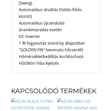
(Swing)
Automatikus átváltás (hűtés-fűtés
között)
Automatikus újraindulás
áramkimaradás esetén
DC inverter
1 W fogyasztás stand-by állapotban
"GOLDEN FIN" bevonatú hőcserélő
Hőmérsékletbeállítás korlátozható
Hűtőköri hiba kijelzés
KAPCSOLÓDÓ TERMÉKEK