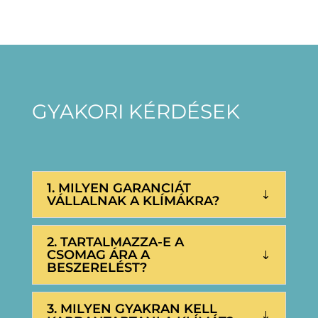
GYAKORI KÉRDÉSEK
1. MILYEN GARANCIÁT
VÁLLALNAK A KLÍMÁKRA?
2. TARTALMAZZA-E A
CSOMAG ÁRA A
BESZERELÉST?
3. MILYEN GYAKRAN KELL