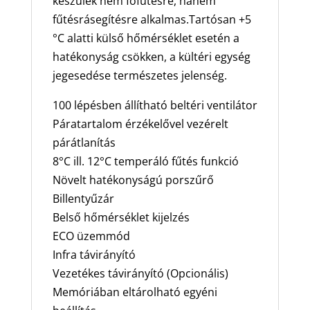
készülék nem főfűtésre, hanem
kW
fűtésrásegítésre alkalmas.Tartósan +5
mennyiség
°C alatti külső hőmérséklet esetén a
hatékonyság csökken, a kültéri egység
jegesedése természetes jelenség.
100 lépésben állítható beltéri ventilátor
Páratartalom érzékelővel vezérelt
párátlanítás
8°C ill. 12°C temperáló fűtés funkció
Növelt hatékonyságú porszűrő
Billentyűzár
Belső hőmérséklet kijelzés
ECO üzemmód
Infra távirányító
Vezetékes távirányító (Opcionális)
Memóriában eltárolható egyéni