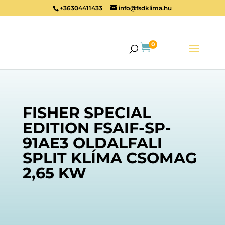
+36304411433
info@fsdklima.hu
0

FISHER SPECIAL
EDITION FSAIF-SP-
91AE3 OLDALFALI
SPLIT KLÍMA CSOMAG
2,65 KW