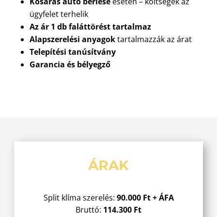
Kosaras autó bérlése
esetén – költségek az
ügyfelet terhelik
Az ár 1 db faláttörést tartalmaz
Alapszerelési anyagok
tartalmazzák az árat
Telepítési tanúsítvány
Garancia és bélyegző
ÁRAK
Split klíma szerelés:
90.000 Ft + ÁFA
Bruttó:
114.300 Ft