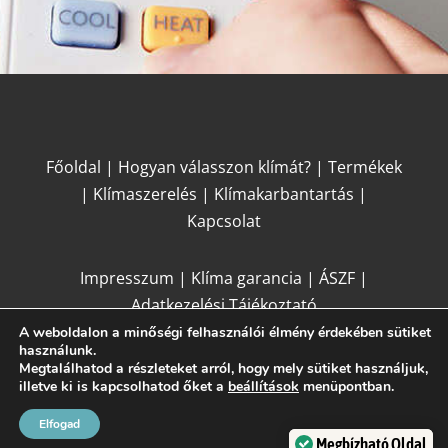
Főoldal
|
Hogyan válasszon klímát?
|
Termékek
|
Klímaszerelés
|
Klímakarbantartás
|
Kapcsolat
Impresszum
|
Klíma garancia
|
ÁSZF
|
Adatkezelési Tájékoztató
A weboldalon a minőségi felhasználói élmény érdekében sütiket
használunk.
Megtalálhatod a részleteket arról, hogy mely sütiket használjuk,
illetve ki is kapcsolhatod őket a
beállítások
menüpontban.
Elfogad
Honlapkészítés:
ZK Design
Megbízható Oldal