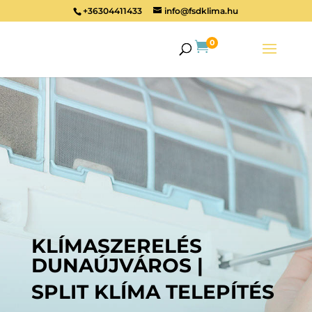
+36304411433
info@fsdklima.hu
0

KLÍMASZERELÉS
DUNAÚJVÁROS |
SPLIT KLÍMA TELEPÍTÉS