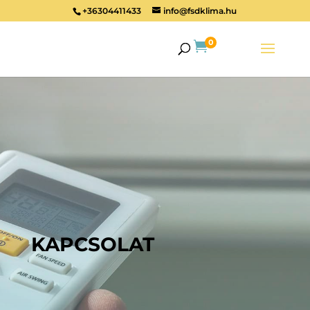
+36304411433
info@fsdklima.hu
0

KAPCSOLAT