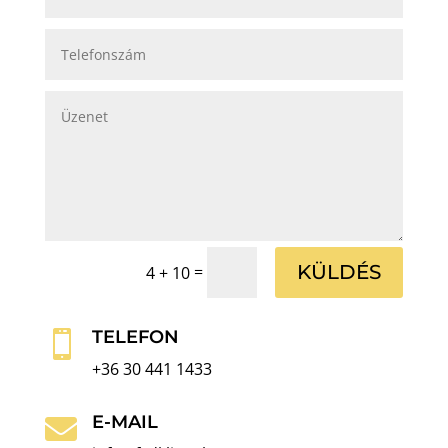
KÜLDÉS
=
4 + 10
TELEFON

+36 30 441 1433
E-MAIL
