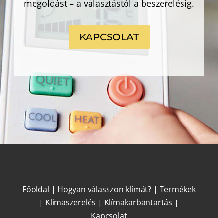
megoldást – a választástól a beszerelésig.
KAPCSOLAT
Főoldal
|
Hogyan válasszon klímát?
|
Termékek
|
Klímaszerelés
|
Klímakarbantartás
|
Kapcsolat