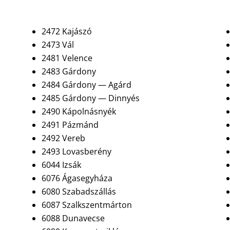
2472 Kajászó
2473 Vál
2481 Velence
2483 Gárdony
2484 Gárdony — Agárd
2485 Gárdony — Dinnyés
2490 Kápolnásnyék
2491 Pázmánd
2492 Vereb
2493 Lovasberény
6044 Izsák
6076 Ágasegyháza
6080 Szabadszállás
6087 Szalkszentmárton
6088 Dunavecse