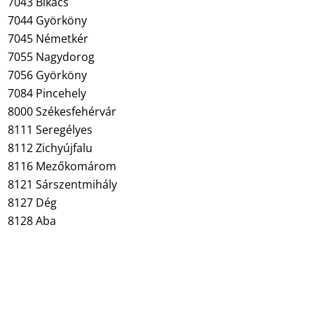
7043 Bikács
7044 Györköny
7045 Németkér
7055 Nagydorog
7056 Györköny
7084 Pincehely
8000 Székesfehérvár
8111 Seregélyes
8112 Zichyújfalu
8116 Mezőkomárom
8121 Sárszentmihály
8127 Dég
8128 Aba