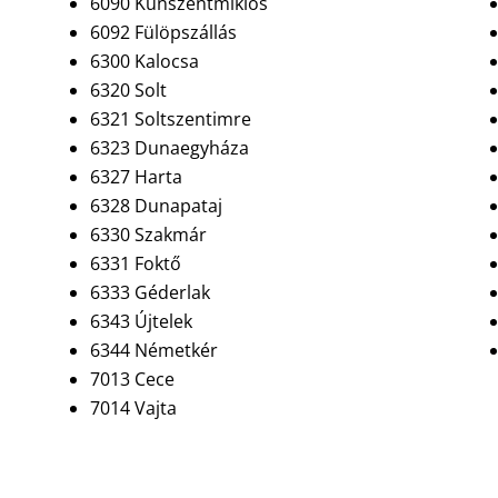
6090 Kunszentmiklós
6092 Fülöpszállás
6300 Kalocsa
6320 Solt
6321 Soltszentimre
6323 Dunaegyháza
6327 Harta
6328 Dunapataj
6330 Szakmár
6331 Foktő
6333 Géderlak
6343 Újtelek
6344 Németkér
7013 Cece
7014 Vajta