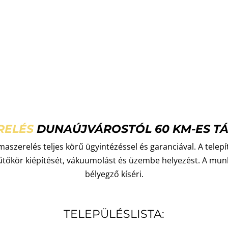
RELÉS
DUNAÚJVÁROSTÓL 60 KM-ES TÁ
maszerelés teljes körű ügyintézéssel és garanciával. A telepít
hűtőkör kiépítését, vákuumolást és üzembe helyezést. A m
bélyegző kíséri.
TELEPÜLÉSLISTA: