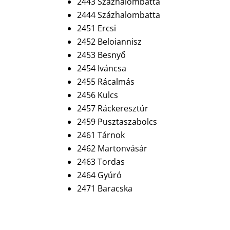
2443 Százhalombatta
2444 Százhalombatta
2451 Ercsi
2452 Beloiannisz
2453 Besnyő
2454 Iváncsa
2455 Rácalmás
2456 Kulcs
2457 Ráckeresztúr
2459 Pusztaszabolcs
2461 Tárnok
2462 Martonvásár
2463 Tordas
2464 Gyúró
2471 Baracska