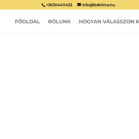
+36304411433
info@fsdklima.hu
FŐOLDAL
RÓLUNK
HOGYAN VÁLASSZON K