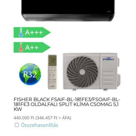
FISHER BLACK FSAIF-BL-181FE3/FSOAIF-BL-
181FE3 OLDALFALI SPLIT KLÍMA CSOMAG 5,1
KW
440.000
Ft
(
346.457
Ft
+ ÁFA)
Összehasonlítás