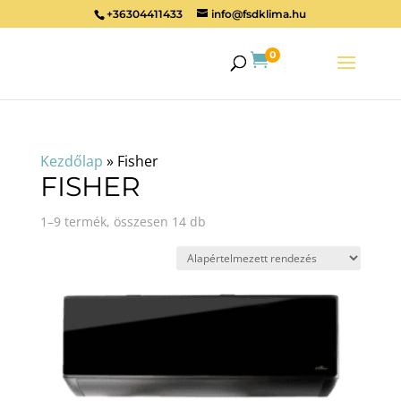
+36304411433
info@fsdklima.hu
0

Kezdőlap
»
Fisher
FISHER
1–9 termék, összesen 14 db