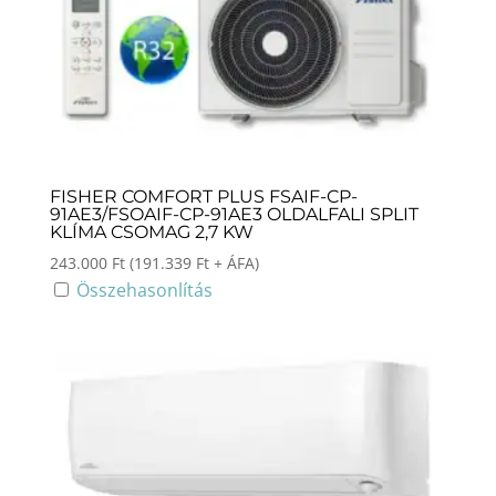
FISHER COMFORT PLUS FSAIF-CP-
91AE3/FSOAIF-CP-91AE3 OLDALFALI SPLIT
KLÍMA CSOMAG 2,7 KW
243.000
Ft
(
191.339
Ft
+ ÁFA)
Összehasonlítás