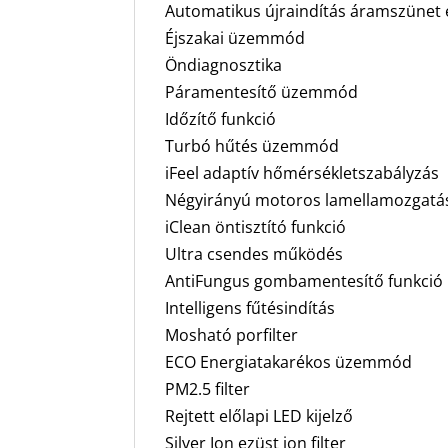
Automatikus újraindítás áramszünet 
Éjszakai üzemmód
Öndiagnosztika
Páramentesítő üzemmód
Időzítő funkció
Turbó hűtés üzemmód
iFeel adaptív hőmérsékletszabályzás
Négyirányú motoros lamellamozgatás
iClean öntisztító funkció
Ultra csendes működés
AntiFungus gombamentesítő funkció
Intelligens fűtésindítás
Mosható porfilter
ECO Energiatakarékos üzemmód
PM2.5 filter
Rejtett előlapi LED kijelző
Silver Ion ezüst ion filter