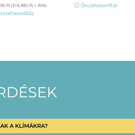
Összehasonlítás
900
Ft
(
314.882
Ft
+ ÁFA)
sszehasonlítás
ÉRDÉSEK
NAK A KLÍMÁKRA?