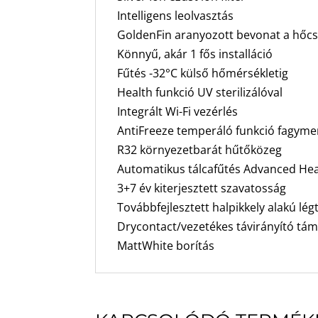
Intelligens leolvasztás
GoldenFin aranyozott bevonat a hőc
Könnyű, akár 1 fős installáció
Fűtés -32°C külső hőmérsékletig
Health funkció UV sterilizálóval
Integrált Wi-Fi vezérlés
AntiFreeze temperáló funkció fagyme
R32 környezetbarát hűtőközeg
Automatikus tálcafűtés Advanced Heat
3+7 év kiterjesztett szavatosság
Továbbfejlesztett halpikkely alakú lég
Drycontact/vezetékes távirányító tá
MattWhite borítás