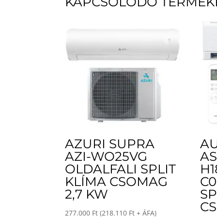
KAPCSOLÓDÓ TERMÉK
AZURI SUPRA
AU
AZI-WO25VG
A
OLDALFALI SPLIT
H1
KLÍMA CSOMAG
C0
2,7 KW
SP
CS
277.000
Ft
(
218.110
Ft
+ ÁFA)