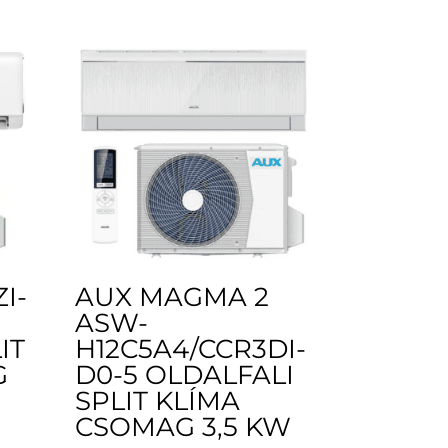
I-
AUX MAGMA 2
ASW-
IT
H12C5A4/CCR3DI-
G
D0-5 OLDALFALI
SPLIT KLÍMA
CSOMAG 3,5 KW