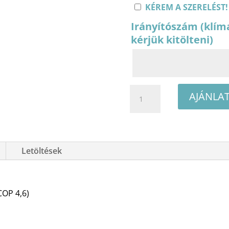
KÉREM A SZERELÉST!
Irányítószám (klím
kérjük kitölteni)
AUX
AJÁNLA
AURA
ASW-
H09B7A4/CAR3DI-
D0-
Letöltések
4
oldalfali
split
COP 4,6)
klíma
csomag