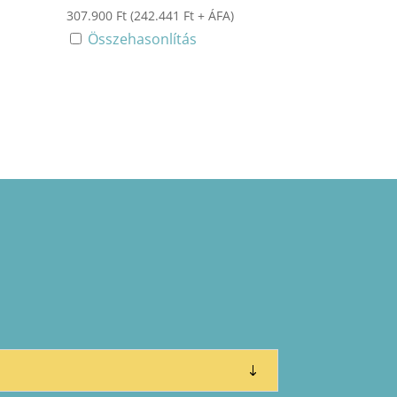
307.900
Ft
(
242.441
Ft
+ ÁFA)
Összehasonlítás