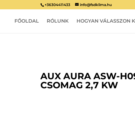
+36304411433
info@fsdklima.hu
FŐOLDAL
RÓLUNK
HOGYAN VÁLASSZON K
AUX AURA ASW-H09
CSOMAG 2,7 KW