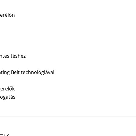
serélőn
ntesítéshez
ing Belt technológiával
terelők
mogatás