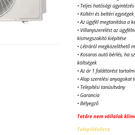
• Teljes hatósági ügyintézés
• Kültéri és beltéri egységek
• Az ügyfél megtanítása a k
• Villanyszerelést az ügyfél
kismegszakító kiépítése
• Létráról megközelíthet
• Kosaras autó bérlés, ha sz
költségek
• Az ár 1 faláttörést tartal
• Alap szerelési anyagokat 
• Telepítési tanúsítvány
• Garancia
• Bélyegző
Tetőre nem vállalok klíma
Településlista