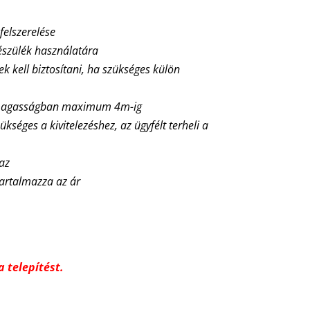
 felszerelése
észülék használatára
nek kell biztosítani, ha szükséges külön
ő magasságban maximum 4m-ig
ükséges a kivitelezéshez, az ügyfélt terheli a
maz
tartalmazza az ár
 telepítést.