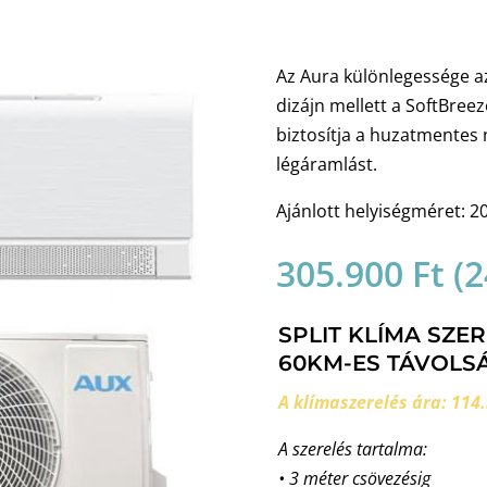
Az Aura különlegessége a
dizájn mellett a SoftBree
biztosítja a huzatmentes 
légáramlást.
Ajánlott helyiségméret: 2
305.900
Ft
(
2
SPLIT KLÍMA SZE
60KM-ES TÁVOLSÁ
A klímaszerelés ára: 114.
A szerelés tartalma:
• 3 méter csövezésig