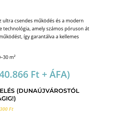
z ultra csendes működés és a modern
ze technológia, amely számos póruson át
működést, így garantálva a kellemes
0–30 m²
40.866
Ft
+ ÁFA)
RELÉS (DUNAÚJVÁROSTÓL
GIG!)
300 Ft