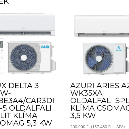
EK
X DELTA 3
AZURI ARIES AZ
SW-
WK35XA
8E3A4/CAR3DI-
OLDALFALI SPL
-5 OLDALFALI
KLÍMA CSOMA
LIT KLÍMA
3,5 KW
OMAG 5,3 KW
200.000
Ft
(
157.480
Ft
+ ÁFA)