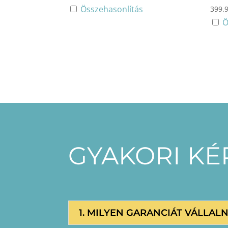
Összehasonlítás
399.
Ö
GYAKORI K
1. MILYEN GARANCIÁT VÁLLAL