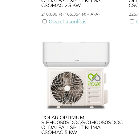
OLDALFALI SPLIT KLÍMA
OLD
CSOMAG 2,5 KW
CSO
210.000
Ft
(
165.354
Ft
+ ÁFA)
225
Összehasonlítás
POLAR OPTIMUM
SIEH0050SDOC/SO1H0050SDOC
OLDALFALI SPLIT KLÍMA
CSOMAG 5 KW