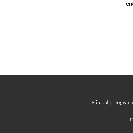
en
Főoldal
|
Hogyan v
I