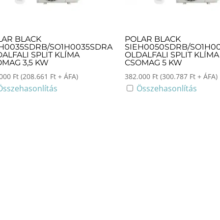
LAR BLACK
POLAR BLACK
EH0035SDRB/SO1H0035SDRA
SIEH0050SDRB/SO1H0
ALFALI SPLIT KLÍMA
OLDALFALI SPLIT KLÍMA
MAG 3,5 KW
CSOMAG 5 KW
.000
Ft
(
208.661
Ft
+ ÁFA)
382.000
Ft
(
300.787
Ft
+ ÁFA)
Összehasonlítás
Összehasonlítás