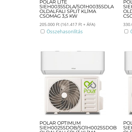
POLAR LITE
POL
SIEH0035SDLA/SO1H0035SDLA
SI
OLDALFALI SPLIT KLÍMA
OLD
CSOMAG 3,5 KW
CS
205.000
Ft
(
161.417
Ft
+ ÁFA)
330
Összehasonlítás
POLAR OPTIMUM
PO
SIEH0025SDOB/SO1H0025SDOB
SI