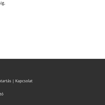
ig.
tartás
|
Kapcsolat
tó