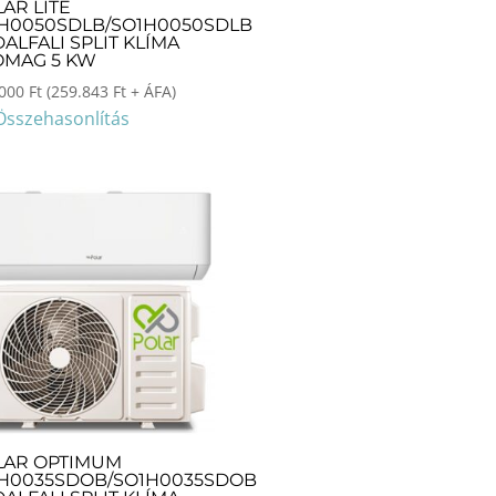
AR LITE
EH0050SDLB/SO1H0050SDLB
ALFALI SPLIT KLÍMA
OMAG 5 KW
.000
Ft
(
259.843
Ft
+ ÁFA)
Összehasonlítás
LAR OPTIMUM
EH0035SDOB/SO1H0035SDOB