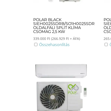
POLAR BLACK
PO
SIEH0025SDRB/SO1H0025SDR
SI
OLDALFALI SPLIT KLÍMA
OLD
CSOMAG 2,5 KW
CSO
339.000
Ft
(
266.929
Ft
+ ÁFA)
265
Összehasonlítás