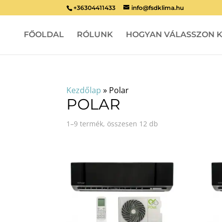
+36304411433
info@fsdklima.hu
FŐOLDAL
RÓLUNK
HOGYAN VÁLASSZON K
Kezdőlap
»
Polar
POLAR
1–9 termék, összesen 12 db