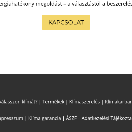
ergiahatékony megoldást – a választástól a beszerelés
KAPCSOLAT
álasszon klímát?
|
Termékek
|
Klímaszerelés
|
Klímakarban
mpresszum
|
Klíma garancia
|
ÁSZF
| Adatkezelési Tájékozta