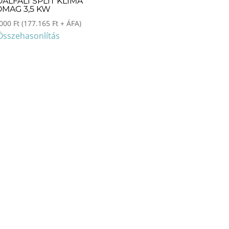
ALFALI SPLIT KLÍMA
MAG 3,5 KW
.000
Ft
(
177.165
Ft
+ ÁFA)
Összehasonlítás