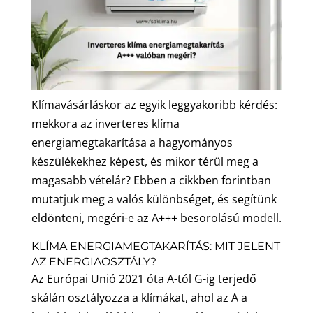
Klímavásárláskor az egyik leggyakoribb kérdés:
mekkora az inverteres klíma
energiamegtakarítása a hagyományos
készülékekhez képest, és mikor térül meg a
magasabb vételár? Ebben a cikkben forintban
mutatjuk meg a valós különbséget, és segítünk
eldönteni, megéri-e az A+++ besorolású modell.
KLÍMA ENERGIAMEGTAKARÍTÁS: MIT JELENT
AZ ENERGIAOSZTÁLY?
Az Európai Unió 2021 óta A-tól G-ig terjedő
skálán osztályozza a klímákat, ahol az A a