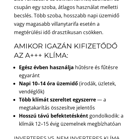
csupán egy szoba, átlagos használat melletti
becslés. Több szoba, hosszabb napi üzemidő
vagy magasabb villanytarifa esetén a
megtérülési idő drasztikusan csökken.
AMIKOR IGAZÁN KIFIZETŐDŐ
AZ A+++ KLÍMA:
Egész évben használja
hűtésre és fűtésre
egyaránt
Napi 10–14 óra üzemidő
(irodák, üzletek,
vendéglők)
Több klímát szereltet egyszerre
— a
megtakarítás összesítve jelentős
Hosszú távú befektetésként
gondolkodik: a
klímák 12–15 évig üzemelnek megbízhatóan
INVERTERES VS. NEM INVERTERES KLÍMA