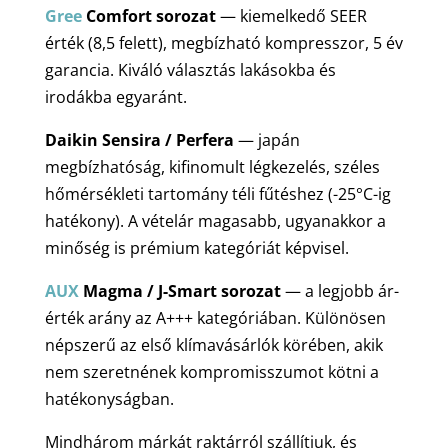
Gree
Comfort sorozat
— kiemelkedő SEER
érték (8,5 felett), megbízható kompresszor, 5 év
garancia. Kiváló választás lakásokba és
irodákba egyaránt.
Daikin Sensira / Perfera
— japán
megbízhatóság, kifinomult légkezelés, széles
hőmérsékleti tartomány téli fűtéshez (-25°C-ig
hatékony). A vételár magasabb, ugyanakkor a
minőség is prémium kategóriát képvisel.
AUX
Magma / J-Smart sorozat
— a legjobb ár-
érték arány az A+++ kategóriában. Különösen
népszerű az első klímavásárlók körében, akik
nem szeretnének kompromisszumot kötni a
hatékonyságban.
Mindhárom márkát raktárról szállítjuk, és