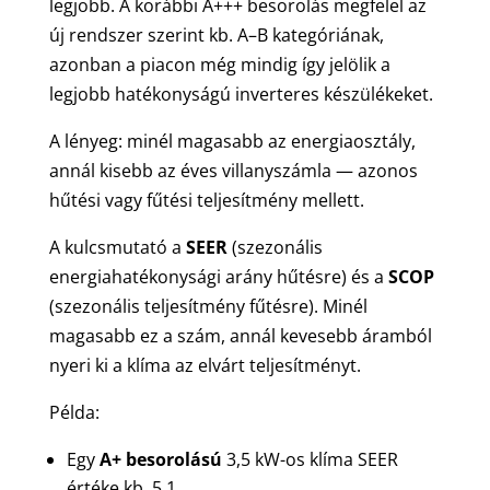
legjobb. A korábbi A+++ besorolás megfelel az
új rendszer szerint kb. A–B kategóriának,
azonban a piacon még mindig így jelölik a
legjobb hatékonyságú inverteres készülékeket.
A lényeg: minél magasabb az energiaosztály,
annál kisebb az éves villanyszámla — azonos
hűtési vagy fűtési teljesítmény mellett.
A kulcsmutató a
SEER
(szezonális
energiahatékonysági arány hűtésre) és a
SCOP
(szezonális teljesítmény fűtésre). Minél
magasabb ez a szám, annál kevesebb áramból
nyeri ki a klíma az elvárt teljesítményt.
Példa:
Egy
A+ besorolású
3,5 kW-os klíma SEER
értéke kb. 5,1