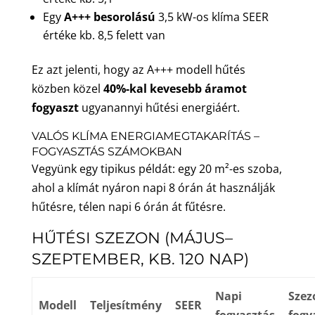
Egy
A+++ besorolású
3,5 kW-os klíma SEER
értéke kb. 8,5 felett van
Ez azt jelenti, hogy az A+++ modell hűtés
közben közel
40%-kal kevesebb áramot
fogyaszt
ugyanannyi hűtési energiáért.
VALÓS KLÍMA ENERGIAMEGTAKARÍTÁS –
FOGYASZTÁS SZÁMOKBAN
Vegyünk egy tipikus példát: egy 20 m²-es szoba,
ahol a klímát nyáron napi 8 órán át használják
hűtésre, télen napi 6 órán át fűtésre.
HŰTÉSI SZEZON (MÁJUS–
SZEPTEMBER, KB. 120 NAP)
Napi
Szez
Modell
Teljesítmény
SEER
fogyasztás
fogy