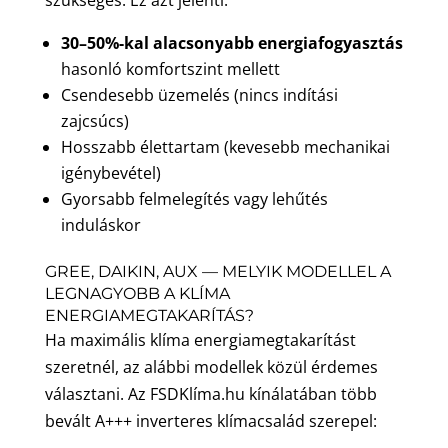
30–50%-kal alacsonyabb energiafogyasztás
hasonló komfortszint mellett
Csendesebb üzemelés (nincs indítási
zajcsúcs)
Hosszabb élettartam (kevesebb mechanikai
igénybevétel)
Gyorsabb felmelegítés vagy lehűtés
induláskor
GREE, DAIKIN, AUX — MELYIK MODELLEL A
LEGNAGYOBB A KLÍMA
ENERGIAMEGTAKARÍTÁS?
Ha maximális klíma energiamegtakarítást
szeretnél, az alábbi modellek közül érdemes
választani. Az FSDKlíma.hu kínálatában több
bevált A+++ inverteres klímacsalád szerepel: