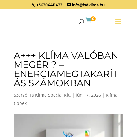
+36304411433
info@fsdklima.hu
0

A+++ KLÍMA VALÓBAN
MEGÉRI? –
ENERGIAMEGTAKARÍT
ÁS SZÁMOKBAN
Szerző:
Fs Klíma Special Kft.
|
jún 17, 2026
|
Klíma
tippek