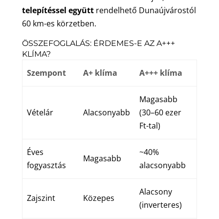
telepítéssel együtt
rendelhető Dunaújvárostól
60 km-es körzetben.
ÖSSZEFOGLALÁS: ÉRDEMES-E AZ A+++
KLÍMA?
Szempont
A+ klíma
A+++ klíma
Magasabb
Vételár
Alacsonyabb
(30–60 ezer
Ft-tal)
Éves
~40%
Magasabb
fogyasztás
alacsonyabb
Alacsony
Zajszint
Közepes
(inverteres)