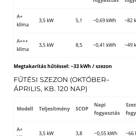
A+
3,5 kW
5,1
~0,69 kWh
~82 
klíma
A+++
3,5 kW
8,5
~0,41 kWh
~49 
klíma
Megtakarítás hűtéssel: ~33 kWh / szezon
FŰTÉSI SZEZON (OKTÓBER–
ÁPRILIS, KB. 120 NAP)
Napi
Szez
Modell
Teljesítmény
SCOP
fogyasztás
fog
A+
3,5 kW
3,8
~0,55 kWh
~66