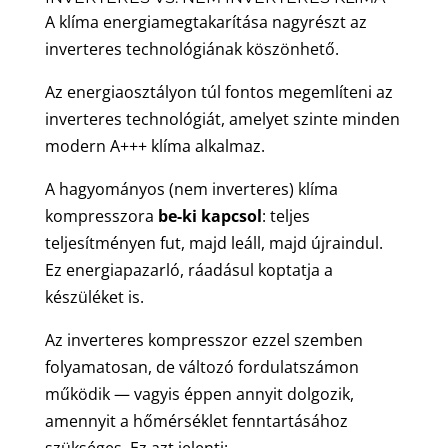
A klíma energiamegtakarítása nagyrészt az
inverteres technológiának köszönhető.
Az energiaosztályon túl fontos megemlíteni az
inverteres technológiát, amelyet szinte minden
modern A+++ klíma alkalmaz.
A hagyományos (nem inverteres) klíma
kompresszora
be-ki kapcsol
: teljes
teljesítményen fut, majd leáll, majd újraindul.
Ez energiapazarló, ráadásul koptatja a
készüléket is.
Az inverteres kompresszor ezzel szemben
folyamatosan, de változó fordulatszámon
működik — vagyis éppen annyit dolgozik,
amennyit a hőmérséklet fenntartásához
szükséges. Ez azt jelenti: