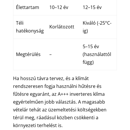
Élettartam
10–12 év
12–15 év
Téli
Kiváló (-25°C-
Korlátozott
hatékonyság
ig)
5–15 év
Megtérülés
–
(használattól
függ)
Ha hosszú távra tervez, és a klímát
rendszeresen fogja használni hűtésre és
fűtésre egyaránt, az A+++ inverteres klíma
egyértelműen jobb választás. A magasabb
vételár tehát az üzemeltetési költségekben
térül meg, ráadásul közben csökkenti a
környezeti terhelést is.