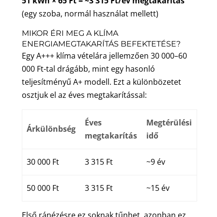
51 kWh × 65 Ft = ~3 315 Ft/év megtakarítás
(egy szoba, normál használat mellett)
MIKOR ÉRI MEG A KLÍMA
ENERGIAMEGTAKARÍTÁS BEFEKTETÉSE?
Egy A+++ klíma vételára jellemzően 30 000–60
000 Ft-tal drágább, mint egy hasonló
teljesítményű A+ modell. Ezt a különbözetet
osztjuk el az éves megtakarítással:
Éves
Megtérülési
Árkülönbség
megtakarítás
idő
30 000 Ft
3 315 Ft
~9 év
50 000 Ft
3 315 Ft
~15 év
Első ránézésre ez soknak tűnhet, azonban ez