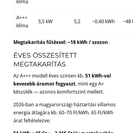
klíma
A+++
3,5 kW
5,2
~0,40 kWh
~48
klíma
Megtakarítás fűtéssel: ~18 kWh / szezon
ÉVES ÖSSZESÍTETT
MEGTAKARÍTÁS
Az A+++ modell éves szinten kb.
51 kWh-val
kevesebb áramot fogyaszt
, mint egy A+
készülék — azonos komfortszint mellett.
2026-ban a magyarországi háztartási villamos
energia átlagára kb. 60–70 Ft/kWh. 65 Ft/kWh
árat feltételezve: