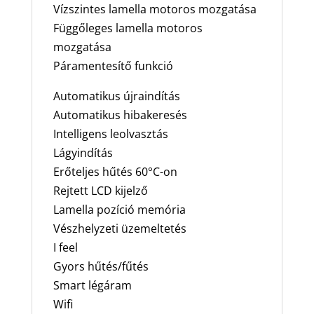
Vízszintes lamella motoros mozgatása
Függőleges lamella motoros
mozgatása
Páramentesítő funkció
Automatikus újraindítás
Automatikus hibakeresés
Intelligens leolvasztás
Lágyindítás
Erőteljes hűtés 60°C-on
Rejtett LCD kijelző
Lamella pozíció memória
Vészhelyzeti üzemeltetés
I feel
Gyors hűtés/fűtés
Smart légáram
Wifi