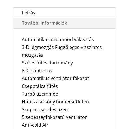
oldalfali
split
Leírás
klíma
További információk
csomag
3,5
kW
Automatikus üzemmód választás
mennyiség
3-D légmozgás Függőleges-vízszintes
mozgatás
Széles fűtési tartomány
8°C hőntartás
Automatikus ventilátor fokozat
Csepptálca fűtés
Turbó üzemmód
Hűtés alacsony hőmérsékleten
Szuper csendes üzem
5 sebességfokozatú ventilátor
Anti-cold Air