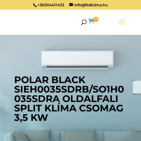
+36304411433
info@fsdklima.hu
0

POLAR BLACK
SIEH0035SDRB/SO1H0
035SDRA OLDALFALI
SPLIT KLÍMA CSOMAG
3,5 KW