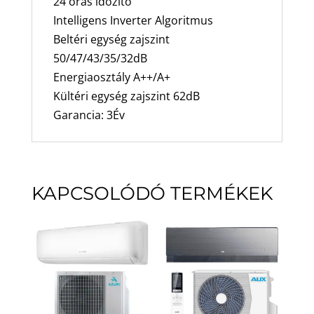
24 órás időzítő
Intelligens Inverter Algoritmus
Beltéri egység zajszint
50/47/43/35/32dB
Energiaosztály A++/A+
Kültéri egység zajszint 62dB
Garancia: 3Év
KAPCSOLÓDÓ TERMÉKEK