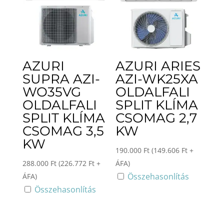
AZURI
AZURI ARIES
SUPRA AZI-
AZI-WK25XA
WO35VG
OLDALFALI
OLDALFALI
SPLIT KLÍMA
SPLIT KLÍMA
CSOMAG 2,7
CSOMAG 3,5
KW
KW
190.000
Ft
(
149.606
Ft
+
288.000
Ft
(
226.772
Ft
+
ÁFA)
Összehasonlítás
ÁFA)
Összehasonlítás