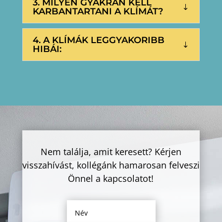
3. MILYEN GYAKRAN KELL
KARBANTARTANI A KLÍMÁT?
4. A KLÍMÁK LEGGYAKORIBB
HIBÁI:
Nem találja, amit keresett? Kérjen
visszahívást, kollégánk hamarosan felveszi
Önnel a kapcsolatot!