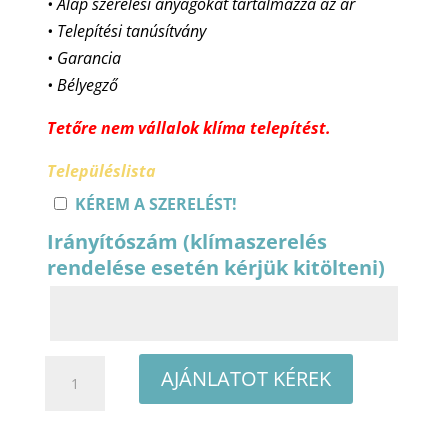
• Alap szerelési anyagokat tartalmazza az ár
• Telepítési tanúsítvány
• Garancia
• Bélyegző
Tetőre nem vállalok klíma telepítést.
Településlista
KÉREM A SZERELÉST!
Irányítószám (klímaszerelés
rendelése esetén kérjük kitölteni)
Polar
AJÁNLATOT KÉREK
Black
SIEH0035SDRB/SO1H0035SDRA