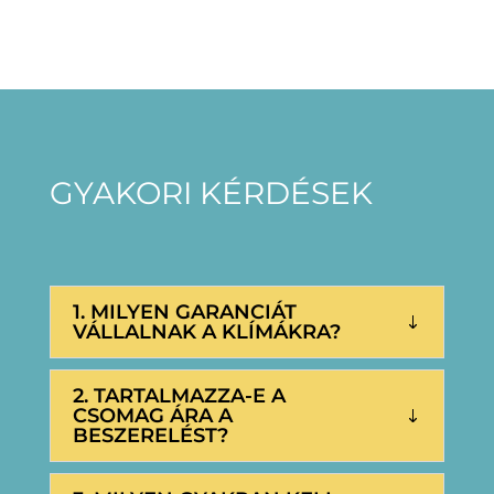
GYAKORI KÉRDÉSEK
1. MILYEN GARANCIÁT
VÁLLALNAK A KLÍMÁKRA?
2. TARTALMAZZA-E A
CSOMAG ÁRA A
BESZERELÉST?