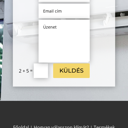
KÜLDÉS
=
2 + 5
Főoldal
|
Hogyan válasszon klímát?
|
Termékek