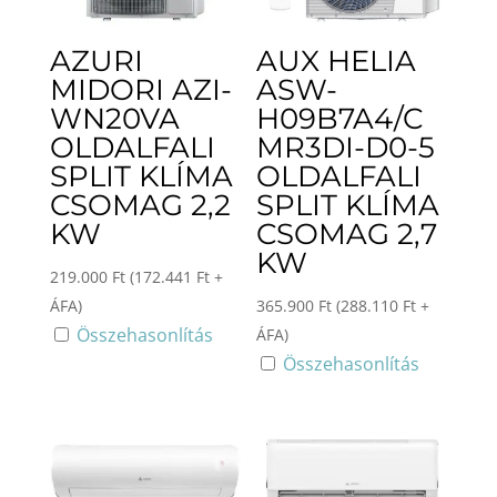
AZURI
AUX HELIA
MIDORI AZI-
ASW-
WN20VA
H09B7A4/C
OLDALFALI
MR3DI-D0-5
SPLIT KLÍMA
OLDALFALI
CSOMAG 2,2
SPLIT KLÍMA
KW
CSOMAG 2,7
KW
219.000
Ft
(
172.441
Ft
+
ÁFA)
365.900
Ft
(
288.110
Ft
+
Összehasonlítás
ÁFA)
Összehasonlítás