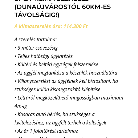
(DUNAÚJVÁROSTÓL 60KM-ES
TÁVOLSÁGIG!)
A klímaszerelés ára: 114.300 Ft
A szerelés tartalma:
• 3 méter csövezésig
• Teljes hatósági ügyintézés
• Kültéri és beltéri egységek felszerelése
• Az ügyfél megtanítása a készülék használatára
• Villanyszerelést az ügyfélnek kell biztosítani, ha
szükséges külön kismegszakító kiépítése
• Létráról megközelíthető magasságban maximum
4m-ig
• Kosaras autó bérlés, ha szükséges a
kivitelezéshez, az ügyfélt terheli a költségek
• Az ár 1 faláttörést tartalmaz