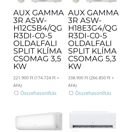
AUX GAMMA
AUX GAMMA
3R ASW-
3R ASW-
H12C5B4/QG
H18E3G4/QG
R3DI-C0-5
R3DI-C0-5
OLDALFALI
OLDALFALI
SPLIT KLÍMA
SPLIT KLÍMA
CSOMAG 3,5
CSOMAG 5,3
KW
KW
221.900
Ft
(
174.724
Ft
+
338.900
Ft
(
266.850
Ft
+
ÁFA)
ÁFA)
Összehasonlítás
Összehasonlítás