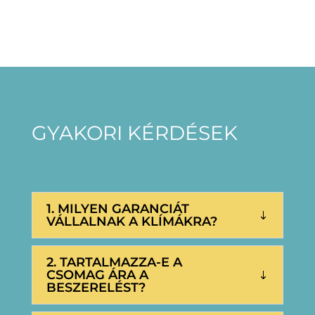
GYAKORI KÉRDÉSEK
1. MILYEN GARANCIÁT
VÁLLALNAK A KLÍMÁKRA?
2. TARTALMAZZA-E A
CSOMAG ÁRA A
BESZERELÉST?