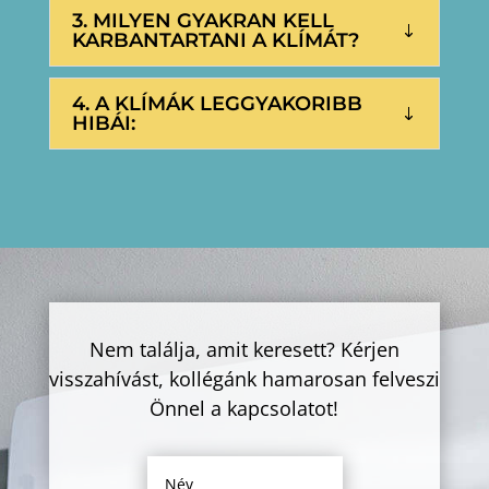
3. MILYEN GYAKRAN KELL
KARBANTARTANI A KLÍMÁT?
4. A KLÍMÁK LEGGYAKORIBB
HIBÁI:
Nem találja, amit keresett? Kérjen
visszahívást, kollégánk hamarosan felveszi
Önnel a kapcsolatot!