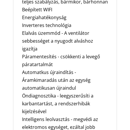
teljes szabályzás, bármikor, bárhonnan
Beépített WIFI
Energiahatékonyság
Inverteres technológia
Elalvás üzemmód - A ventilátor
sebbességet a nyugodt alváshoz
igazítja
Páramentesítés - csökkenti a levegő
páratartalmát
Automatkus újraindítás -
Áramkimaradás után az egység
automatikusan újraindul
Öndiagnosztika - leegyszerűsíti a
karbantartást, a rendszerhibák
kijelzésével
Intelligens leolvasztás - megvédi az
elektromos egységet, ezáltal jobb