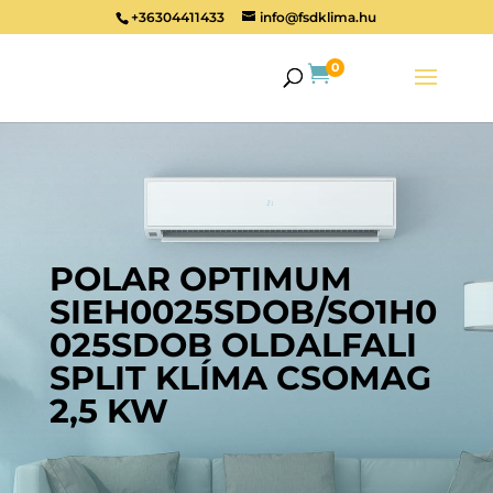
+36304411433
info@fsdklima.hu
0

POLAR OPTIMUM
SIEH0025SDOB/SO1H0
025SDOB OLDALFALI
SPLIT KLÍMA CSOMAG
2,5 KW