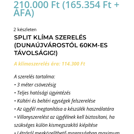
210.000
Ft
(
165.354
Ft
+
ÁFA)
2 készleten
SPLIT KLÍMA SZERELÉS
(DUNAÚJVÁROSTÓL 60KM-ES
TÁVOLSÁGIG!)
A klímaszerelés ára: 114.300 Ft
A szerelés tartalma:
• 3 méter csövezésig
• Teljes hatósági ügyintézés
• Kültéri és beltéri egységek felszerelése
• Az ügyfél megtanítása a készülék használatára
• Villanyszerelést az ügyfélnek kell biztosítani, ha
szükséges külön kismegszakító kiépítése
• Létráról megközelíthető magasságban maximum