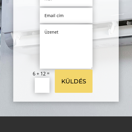
=
6 + 12
KÜLDÉS