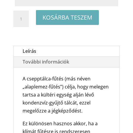
Polar
KOSÁRBA TESZEM
Optimum
SIEH0025SDOB/SO1H0025SDOB
oldalfali
split
Leírás
klíma
További információk
csomag
2,5
kW
A csepptálca-fűtés (más néven
mennyiség
„alaplemez-fűtés”) célja, hogy melegen
tartsa a kültéri egység alján lévő
kondenzvíz-gyűjtő tálcát, ezzel
megelőzze a jégképződést.
Ez különösen hasznos akkor, ha a
klímát fűtésre is rendszeresen