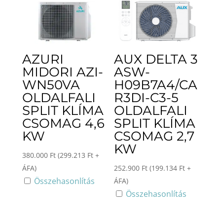
AZURI
AUX DELTA 3
MIDORI AZI-
ASW-
WN50VA
H09B7A4/CA
OLDALFALI
R3DI-C3-5
SPLIT KLÍMA
OLDALFALI
CSOMAG 4,6
SPLIT KLÍMA
KW
CSOMAG 2,7
KW
380.000
Ft
(
299.213
Ft
+
ÁFA)
252.900
Ft
(
199.134
Ft
+
Összehasonlítás
ÁFA)
Összehasonlítás