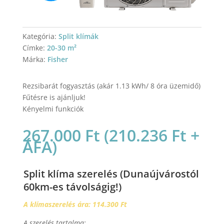
Kategória:
Split klímák
Címke:
20-30 m²
Márka:
Fisher
Rezsibarát fogyasztás (akár 1.13 kWh/ 8 óra üzemidő)
Fűtésre is ajánljuk!
Kényelmi funkciók
267.000
Ft
(
210.236
Ft
+
ÁFA)
Split klíma szerelés (Dunaújvárostól
60km-es távolságig!)
A klímaszerelés ára: 114.300 Ft
A szerelés tartalma: