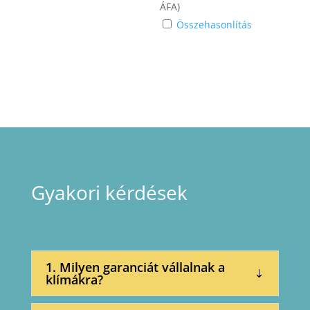
ÁFA)
Összehasonlítás
Gyakori kérdések
1. Milyen garanciát vállalnak a
klímákra?