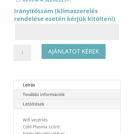
Irányítószám (klímaszerelés
rendelése esetén kérjük kitölteni)
Fisher
AJÁNLATOT KÉREK
Black
FSAIF-
BL-
91FE3/FSOAIF-
BL-
Leírás
91FE3
További információk
oldalfali
split
Letöltések
klíma
csomag
Wifi vezérlés
2,61
Cold Plasma szűrő
kW
Fűtés téli időszakban