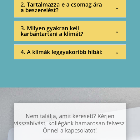
2. Tartalmazza-e a csomag ára
a beszerelést?
3. Milyen gyakran kell
karbantartani a klímát?
4. A klímák leggyakoribb hibái:
Nem találja, amit keresett? Kérjen
visszahívást, kollégánk hamarosan felveszi
Önnel a kapcsolatot!