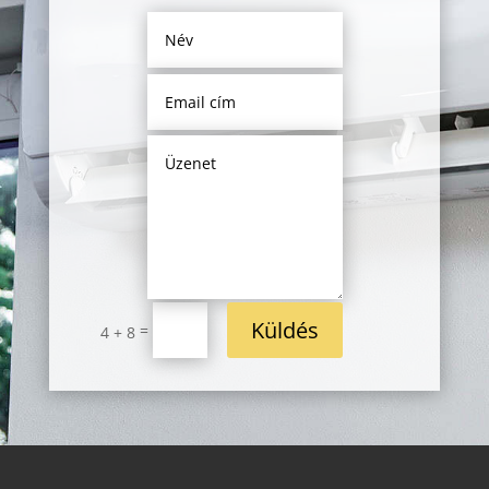
Küldés
=
4 + 8