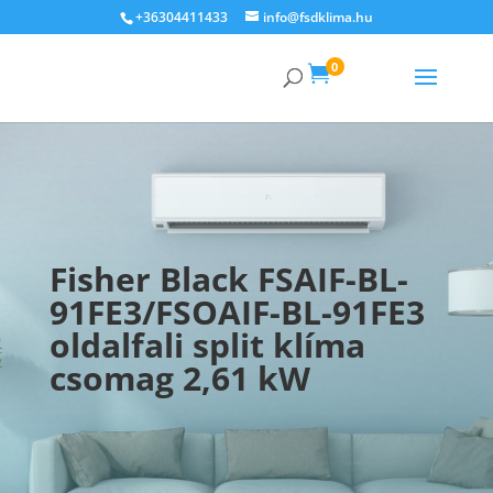
+36304411433
info@fsdklima.hu
0

Fisher Black FSAIF-BL-
91FE3/FSOAIF-BL-91FE3
oldalfali split klíma
csomag 2,61 kW