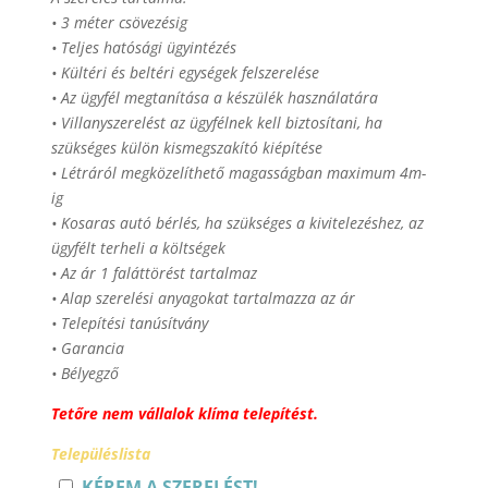
• 3 méter csövezésig
• Teljes hatósági ügyintézés
• Kültéri és beltéri egységek felszerelése
• Az ügyfél megtanítása a készülék használatára
• Villanyszerelést az ügyfélnek kell biztosítani, ha
szükséges külön kismegszakító kiépítése
• Létráról megközelíthető magasságban maximum 4m-
ig
• Kosaras autó bérlés, ha szükséges a kivitelezéshez, az
ügyfélt terheli a költségek
• Az ár 1 faláttörést tartalmaz
• Alap szerelési anyagokat tartalmazza az ár
• Telepítési tanúsítvány
• Garancia
• Bélyegző
Tetőre nem vállalok klíma telepítést.
Településlista
KÉREM A SZERELÉST!