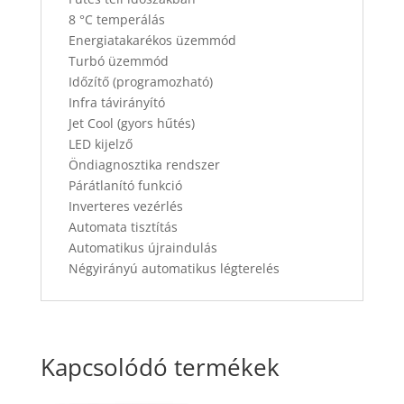
mennyiség
8 °C temperálás
Energiatakarékos üzemmód
Turbó üzemmód
Időzítő (programozható)
Infra távirányító
Jet Cool (gyors hűtés)
LED kijelző
Öndiagnosztika rendszer
Párátlanító funkció
Inverteres vezérlés
Automata tisztítás
Automatikus újraindulás
Négyirányú automatikus légterelés
Kapcsolódó termékek