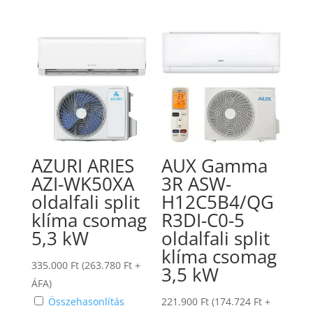
AZURI ARIES
AUX Gamma
AZI-WK50XA
3R ASW-
oldalfali split
H12C5B4/QG
klíma csomag
R3DI-C0-5
5,3 kW
oldalfali split
klíma csomag
335.000
Ft
(
263.780
Ft
+
3,5 kW
ÁFA)
Összehasonlítás
221.900
Ft
(
174.724
Ft
+