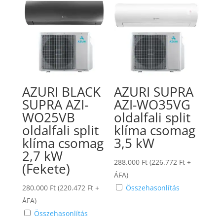
AZURI BLACK
AZURI SUPRA
SUPRA AZI-
AZI-WO35VG
WO25VB
oldalfali split
oldalfali split
klíma csomag
klíma csomag
3,5 kW
2,7 kW
288.000
Ft
(
226.772
Ft
+
(Fekete)
ÁFA)
280.000
Ft
(
220.472
Ft
+
Összehasonlítás
ÁFA)
Összehasonlítás