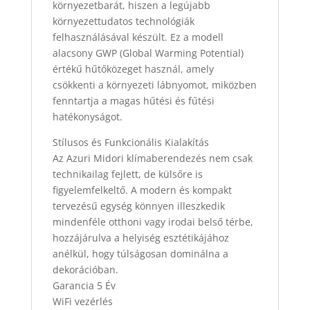
környezetbarát, hiszen a legújabb
környezettudatos technológiák
felhasználásával készült. Ez a modell
alacsony GWP (Global Warming Potential)
értékű hűtőközeget használ, amely
csökkenti a környezeti lábnyomot, miközben
fenntartja a magas hűtési és fűtési
hatékonyságot.
Stílusos és Funkcionális Kialakítás
Az Azuri Midori klímaberendezés nem csak
technikailag fejlett, de külsőre is
figyelemfelkeltő. A modern és kompakt
tervezésű egység könnyen illeszkedik
mindenféle otthoni vagy irodai belső térbe,
hozzájárulva a helyiség esztétikájához
anélkül, hogy túlságosan dominálna a
dekorációban.
Garancia 5 Év
WiFi vezérlés