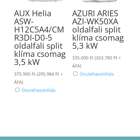
AUX Helia
AZURI ARIES
ASW-
AZI-WK50XA
H12C5A4/CM
oldalfali split
R3DI-D0-5
klíma csomag
oldalfali split
5,3 kW
klíma csomag
335.000
Ft
(
263.780
Ft
+
3,5 kW
ÁFA)
375.900
Ft
(
295.984
Ft
+
Összehasonlítás
ÁFA)
Összehasonlítás