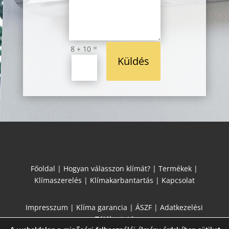
=
8 + 10
Küldés
Főoldal
|
Hogyan válasszon klímát?
|
Termékek
|
Klímaszerelés
|
Klímakarbantartás
|
Kapcsolat
Impresszum
|
Klíma garancia
|
ÁSZF
|
Adatkezelési
Tájékoztató