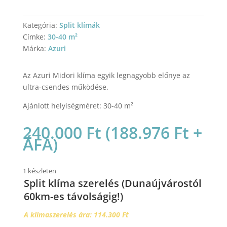
Kategória:
Split klímák
Címke:
30-40 m²
Márka:
Azuri
Az Azuri Midori klíma egyik legnagyobb előnye az
ultra-csendes működése.
Ajánlott helyiségméret: 30-40 m²
240.000
Ft
(
188.976
Ft
+
ÁFA)
1 készleten
Split klíma szerelés (Dunaújvárostól
60km-es távolságig!)
A klímaszerelés ára: 114.300 Ft