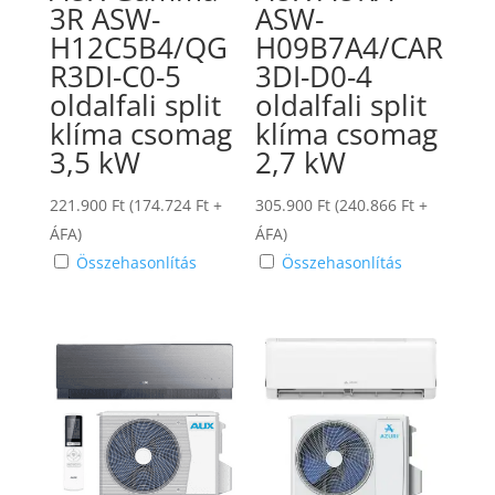
3R ASW-
ASW-
H12C5B4/QG
H09B7A4/CAR
R3DI-C0-5
3DI-D0-4
oldalfali split
oldalfali split
klíma csomag
klíma csomag
3,5 kW
2,7 kW
221.900
Ft
(
174.724
Ft
+
305.900
Ft
(
240.866
Ft
+
ÁFA)
ÁFA)
Összehasonlítás
Összehasonlítás