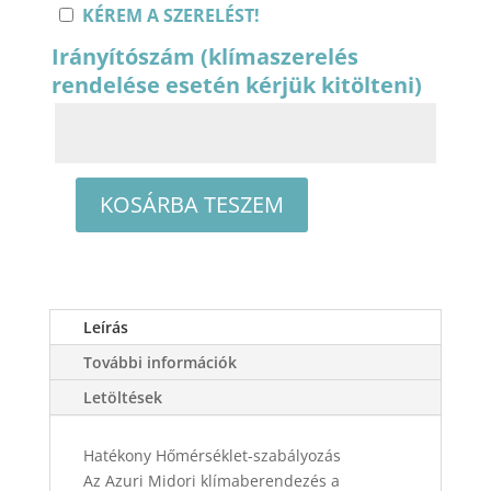
KÉREM A SZERELÉST!
Irányítószám (klímaszerelés
rendelése esetén kérjük kitölteni)
KOSÁRBA TESZEM
AZURI
MIDORI
AZI-
WN35VA
oldalfali
Leírás
split
További információk
klíma
Letöltések
csomag
3,2
kW
Hatékony Hőmérséklet-szabályozás
mennyiség
Az Azuri Midori klímaberendezés a