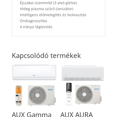
Éjszakai üzemmód (3 alvó görbe)
Hideg plazma szűrő (ionizátor)
Intelligens előmelegítés és leolvasztás
Öndiagnosztika
4 irányú légterelés
Kapcsolódó termékek
AUX Gamma
AUX AURA