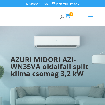
+36304411433
info@fsdklima.hu
0

AZURI MIDORI AZI-
WN35VA oldalfali split
klíma csomag 3,2 kW