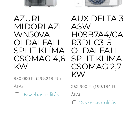
AZURI
AUX DELTA 3
MIDORI AZI-
ASW-
WN50VA
H09B7A4/CA
OLDALFALI
R3DI-C3-5
SPLIT KLÍMA
OLDALFALI
CSOMAG 4,6
SPLIT KLÍMA
KW
CSOMAG 2,7
KW
380.000
Ft
(
299.213
Ft
+
ÁFA)
252.900
Ft
(
199.134
Ft
+
Összehasonlítás
ÁFA)
Összehasonlítás