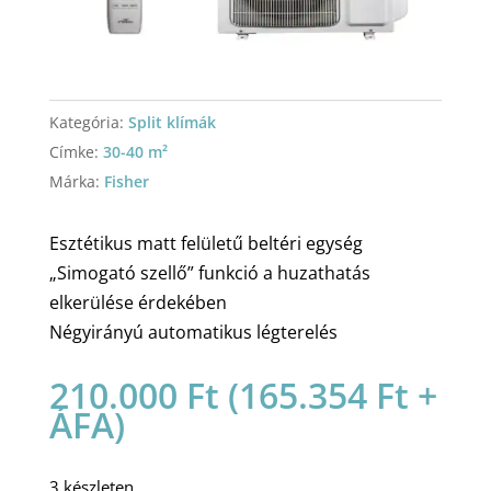
Kategória:
Split klímák
Címke:
30-40 m²
Márka:
Fisher
Esztétikus matt felületű beltéri egység
„Simogató szellő” funkció a huzathatás
elkerülése érdekében
Négyirányú automatikus légterelés
210.000
Ft
(
165.354
Ft
+
ÁFA)
3 készleten