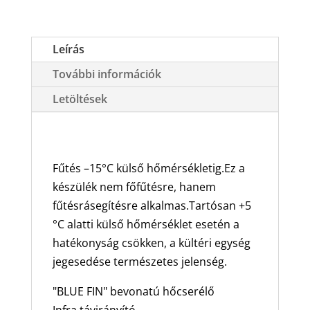
FSAI-
SU-
125FE3/FSOAI-
Leírás
SU-
További információk
125FE3
oldalfali
Letöltések
split
klíma
csomag
Fűtés –15°C külső hőmérsékletig.Ez a
3,4
készülék nem főfűtésre, hanem
kW
fűtésrásegítésre alkalmas.Tartósan +5
mennyiség
°C alatti külső hőmérséklet esetén a
hatékonyság csökken, a kültéri egység
jegesedése természetes jelenség.
"BLUE FIN" bevonatú hőcserélő
Infra távirányító