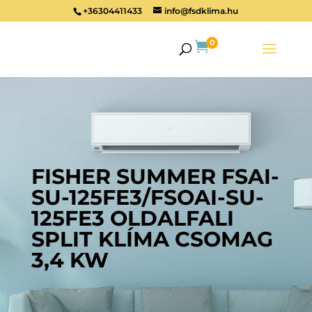
+36304411433
info@fsdklima.hu
0

FISHER SUMMER FSAI-
SU-125FE3/FSOAI-SU-
125FE3 OLDALFALI
SPLIT KLÍMA CSOMAG
3,4 KW