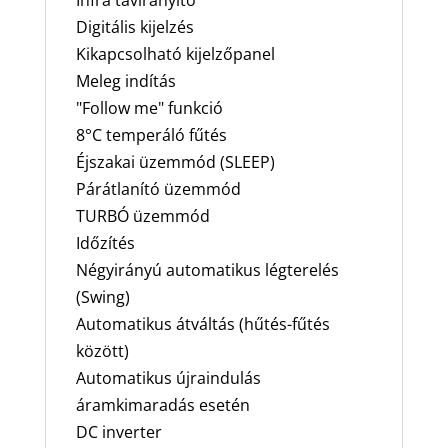
Digitális kijelzés
Kikapcsolható kijelzőpanel
Meleg indítás
"Follow me" funkció
8°C temperáló fűtés
Éjszakai üzemmód (SLEEP)
Párátlanító üzemmód
TURBÓ üzemmód
Időzítés
Négyirányú automatikus légterelés
(Swing)
Automatikus átváltás (hűtés-fűtés
között)
Automatikus újraindulás
áramkimaradás esetén
DC inverter