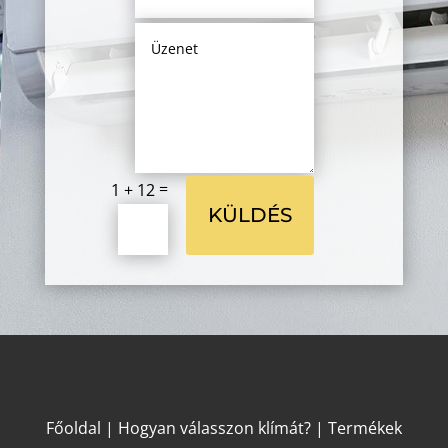
=
1 + 12
KÜLDÉS
Főoldal
|
Hogyan válasszon klímát?
|
Termékek