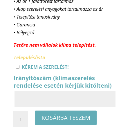
• Az ár 1 faláttörést tartalmaz
• Alap szerelési anyagokat tartalmazza az ár
• Telepítési tanúsítvány
• Garancia
• Bélyegző
Tetőre nem vállalok klíma telepítést.
Településlista
KÉREM A SZERELÉST!
Irányítószám (klímaszerelés
rendelése esetén kérjük kitölteni)
Fisher
KOSÁRBA TESZEM
Summer