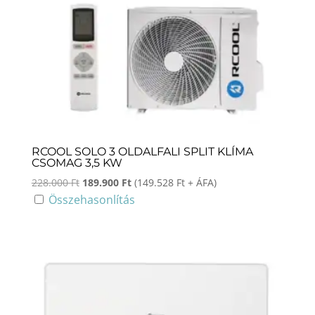
RCOOL SOLO 3 OLDALFALI SPLIT KLÍMA
CSOMAG 3,5 KW
Original
Current
228.000
Ft
189.900
Ft
(
149.528
Ft
+ ÁFA)
price
price
Összehasonlítás
was:
is:
228.000 Ft.
189.900 Ft.