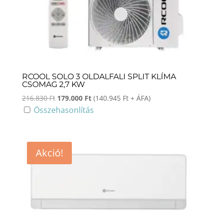
RCOOL SOLO 3 OLDALFALI SPLIT KLÍMA
CSOMAG 2,7 KW
Original
Current
216.830
Ft
179.000
Ft
(
140.945
Ft
+ ÁFA)
price
price
Összehasonlítás
was:
is:
216.830 Ft.
179.000 Ft.
Akció!