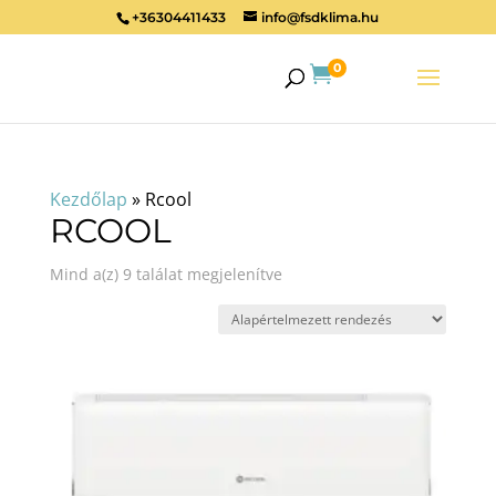
+36304411433
info@fsdklima.hu
0

Kezdőlap
»
Rcool
RCOOL
Mind a(z) 9 találat megjelenítve