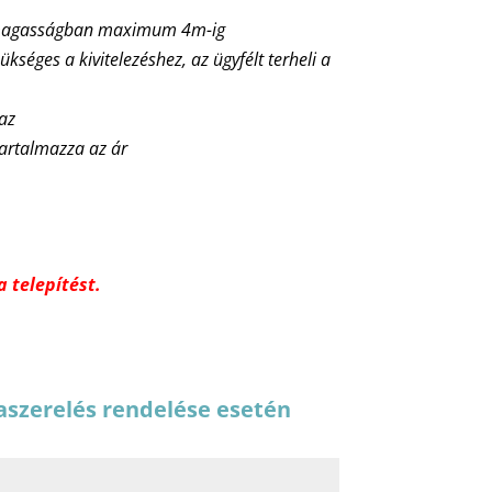
ő magasságban maximum 4m-ig
ükséges a kivitelezéshez, az ügyfélt terheli a
maz
tartalmazza az ár
 telepítést.
aszerelés rendelése esetén