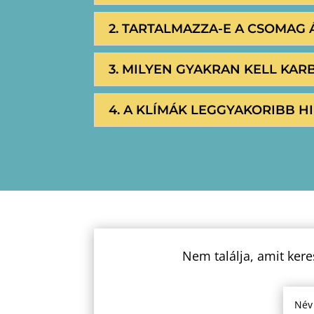
2. TARTALMAZZA-E A CSOMAG 
3. MILYEN GYAKRAN KELL KAR
4. A KLÍMÁK LEGGYAKORIBB HI
Nem találja, amit kere