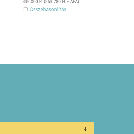
335.000
Ft
(
263.780
Ft
+ ÁFA)
Összehasonlítás