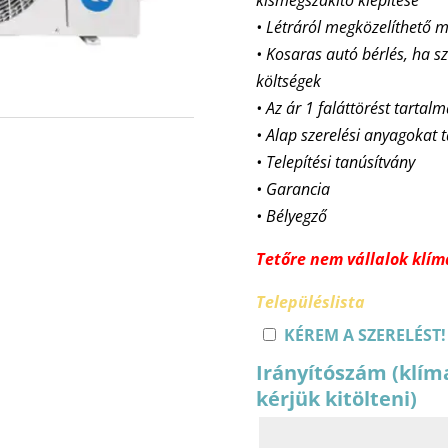
• Létráról megközelíthet
• Kosaras autó bérlés, ha sz
költségek
• Az ár 1 faláttörést tartal
• Alap szerelési anyagokat 
• Telepítési tanúsítvány
• Garancia
• Bélyegző
Tetőre nem vállalok klíma
Településlista
KÉREM A SZERELÉST!
Irányítószám (klím
kérjük kitölteni)