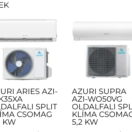
EK
URI ARIES AZI-
AZURI SUPRA
K35XA
AZI-WO50VG
DALFALI SPLIT
OLDALFALI SPL
LÍMA CSOMAG
KLÍMA CSOMA
5 KW
5,2 KW