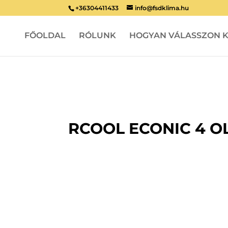
+36304411433
info@fsdklima.hu
FŐOLDAL
RÓLUNK
HOGYAN VÁLASSZON K
RCOOL ECONIC 4 O