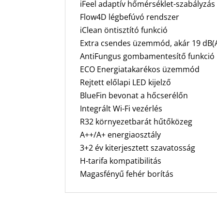
iFeel adaptív hőmérséklet-szabályzás
Flow4D légbefúvó rendszer
iClean öntisztító funkció
Extra csendes üzemmód, akár 19 dB(
AntiFungus gombamentesítő funkció
ECO Energiatakarékos üzemmód
Rejtett előlapi LED kijelző
BlueFin bevonat a hőcserélőn
Integrált Wi-Fi vezérlés
R32 környezetbarát hűtőközeg
A++/A+ energiaosztály
3+2 év kiterjesztett szavatosság
H-tarifa kompatibilitás
Magasfényű fehér borítás