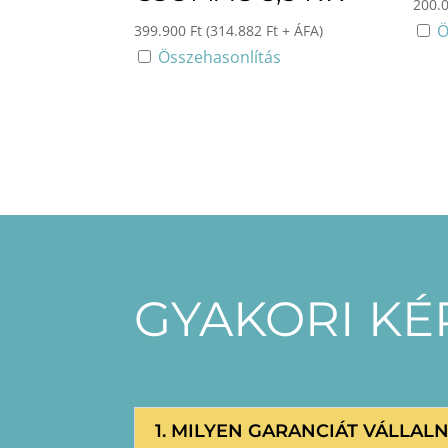
200.
Ö
399.900
Ft
(
314.882
Ft
+ ÁFA)
Összehasonlítás
GYAKORI K
1. MILYEN GARANCIÁT VÁLLAL