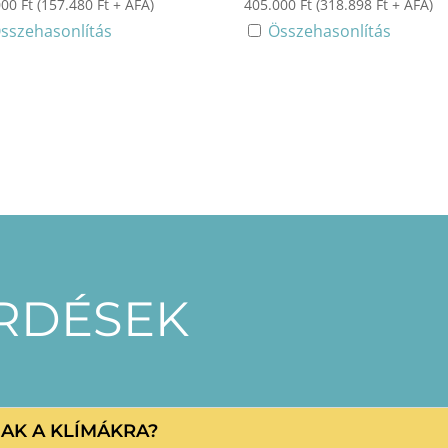
000
Ft
(
157.480
Ft
+ ÁFA)
405.000
Ft
(
318.898
Ft
+ ÁFA)
sszehasonlítás
Összehasonlítás
ÉRDÉSEK
NAK A KLÍMÁKRA?