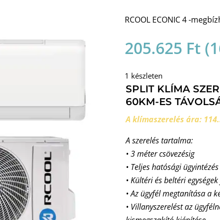
RCOOL ECONIC 4 -megbízha
205.625
Ft
(
1
1 készleten
SPLIT KLÍMA SZE
60KM-ES TÁVOLSÁ
A klímaszerelés ára: 114.
A szerelés tartalma:
• 3 méter csövezésig
• Teljes hatósági ügyintézés
• Kültéri és beltéri egységek
• Az ügyfél megtanítása a k
• Villanyszerelést az ügyfél
kismegszakító kiépítése