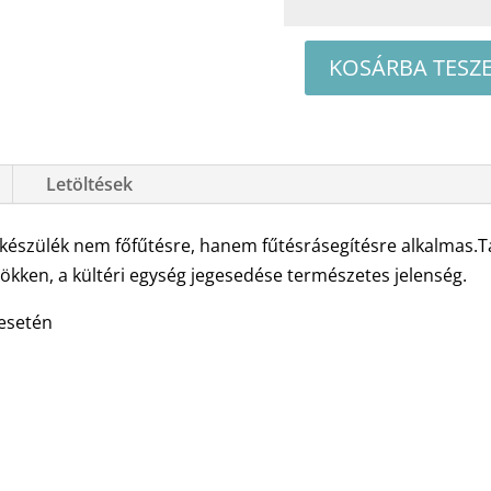
KOSÁRBA TESZ
RCOOL
ECONIC
4
oldalfali
Letöltések
split
klíma
készülék nem főfűtésre, hanem fűtésrásegítésre alkalmas.Ta
csomag
kken, a kültéri egység jegesedése természetes jelenség.
3,5
esetén
kW
mennyiség