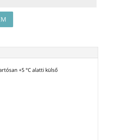
EM
rtósan +5 °C alatti külső