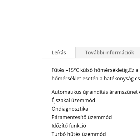
Leírás
További információk
Fűtés –15°C külső hőmérsékletig.Ez a 
hőmérséklet esetén a hatékonyság csö
Automatikus újraindítás áramszünet 
Éjszakai üzemmód
Öndiagnosztika
Páramentesítő üzemmód
Időzítő funkció
Turbó hűtés üzemmód