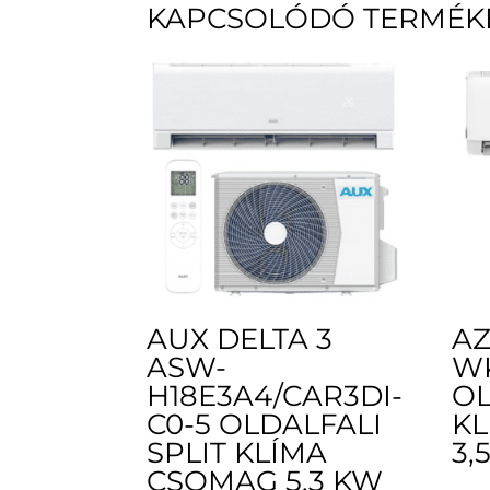
KAPCSOLÓDÓ TERMÉK
AUX DELTA 3
AZ
ASW-
W
H18E3A4/CAR3DI-
OL
C0-5 OLDALFALI
K
SPLIT KLÍMA
3,
CSOMAG 5,3 KW