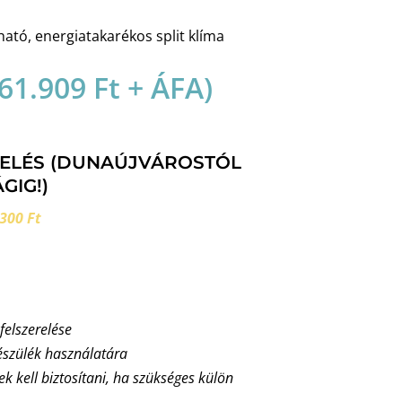
tó, energiatakarékos split klíma
61.909
Ft
+ ÁFA)
RELÉS (DUNAÚJVÁROSTÓL
GIG!)
300 Ft
 felszerelése
észülék használatára
nek kell biztosítani, ha szükséges külön