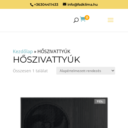
+36304411433
info@fsdklima.hu
0

Kezdőlap
»
HŐSZIVATTYÚK
HŐSZIVATTYÚK
Összesen 1 találat