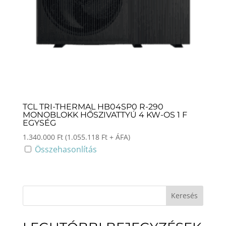
TCL TRI-THERMAL HB04SP0 R-290
MONOBLOKK HŐSZIVATTYÚ 4 KW-OS 1 F
EGYSÉG
1.340.000
Ft
(
1.055.118
Ft
+ ÁFA)
Összehasonlítás
Keresés