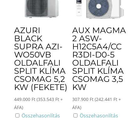
AZURI
AUX MAGMA
BLACK
2 ASW-
SUPRA AZI-
H12C5A4/CC
WO50VB
R3DI-D0-5
OLDALFALI
OLDALFALI
SPLIT KLÍMA
SPLIT KLÍMA
CSOMAG 5,2
CSOMAG 3,5
KW (FEKETE)
KW
449.000
Ft
(
353.543
Ft
+
307.900
Ft
(
242.441
Ft
+
ÁFA)
ÁFA)
Összehasonlítás
Összehasonlítás