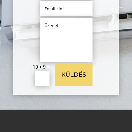
=
10 + 9
KÜLDÉS