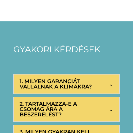
GYAKORI KÉRDÉSEK
1. MILYEN GARANCIÁT
VÁLLALNAK A KLÍMÁKRA?
2. TARTALMAZZA-E A
CSOMAG ÁRA A
BESZERELÉST?
3. MILYEN GYAKRAN KELL