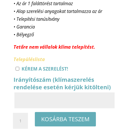
• Az ár 1 faláttörést tartalmaz
• Alap szerelési anyagokat tartalmazza az ár
• Telepítési tanúsítvány
• Garancia
• Bélyegző
Tetőre nem vállalok klíma telepítést.
Településlista
KÉREM A SZERELÉST!
Irányítószám (klímaszerelés
rendelése esetén kérjük kitölteni)
TCL
KOSÁRBA TESZEM
THERMO-