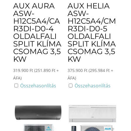
AUX AURA
AUX HELIA
ASW-
ASW-
H12C5A4/CA
H12C5A4/CM
R3DI-D0-4
R3DI-D0-5
OLDALFALI
OLDALFALI
SPLIT KLÍMA
SPLIT KLÍMA
CSOMAG 3,5
CSOMAG 3,5
KW
KW
319.900
Ft
(
251.890
Ft
+
375.900
Ft
(
295.984
Ft
+
ÁFA)
ÁFA)
Összehasonlítás
Összehasonlítás