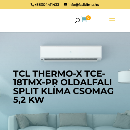
+36304411433
info@fsdklima.hu
0

TCL THERMO-X TCE-
18TMX-PR OLDALFALI
SPLIT KLÍMA CSOMAG
5,2 KW