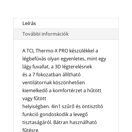
X
TCE-
18TMX-
Leírás
PR
További információk
oldalfali
split
klíma
A TCL Thermo-X PRO készülékkel a
csomag
légbefúvás olyan egyenletes, mint egy
5,2
lágy fuvallat, a 3D légterelésnek
KW
és a 7 fokozatban állítható
mennyiség
ventilátornak köszönhetően
kiemelkedő a komfortérzet a hűtött
vagy fűtött
helyiségben. 4in1 szűrő és öntisztító
funkció gondoskodik a levegő
tisztaságáról. Bátran használható
fűtésre