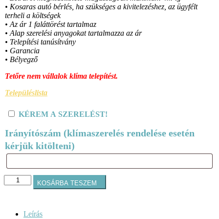
• Kosaras autó bérlés, ha szükséges a kivitelezéshez, az ügyfélt
terheli a költségek
• Az ár 1 faláttörést tartalmaz
• Alap szerelési anyagokat tartalmazza az ár
• Telepítési tanúsítvány
• Garancia
• Bélyegző
Tetőre nem vállalok klíma telepítést.
Településlista
KÉREM A SZERELÉST!
Irányítószám (klímaszerelés rendelése esetén
kérjük kitölteni)
Midea
KOSÁRBA TESZEM
MEX-
09-
SP
All
Leírás