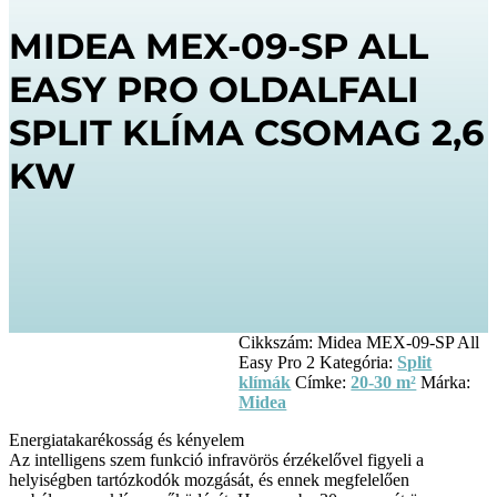
MIDEA MEX-09-SP ALL
EASY PRO OLDALFALI
SPLIT KLÍMA CSOMAG 2,6
KW
Cikkszám:
Midea MEX-09-SP All
Easy Pro 2
Kategória:
Split
klímák
Címke:
20-30 m²
Márka:
Midea
Energiatakarékosság és kényelem
Az intelligens szem funkció infravörös érzékelővel figyeli a
helyiségben tartózkodók mozgását, és ennek megfelelően