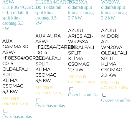
AZURI
AZURI
AUX AURA
ARIES AZI-
MIDORI
AUX
ASW-
WK25XA
AZI-
GAMMA 3R
H12C5A4/CAR3DI-
OLDALFALI
WN20VA
ASW-
D0-4
SPLIT
OLDALFALI
H18E3G4/QGR3DI-
OLDALFALI
KLÍMA
SPLIT
C0-5
SPLIT
CSOMAG
KLÍMA
OLDALFALI
KLÍMA
2,7 KW
CSOMAG
SPLIT
CSOMAG
2,2 KW
190.000
Ft
KLÍMA
3,5 KW
(
149.606
Ft
+ ÁFA)
219.000
Ft
CSOMAG
319.900
Ft
(
172.441
Ft
+ ÁFA)
5,3 KW
(
251.890
Ft
+ ÁFA)
Összehasonlítás
338.900
Ft
Összehasonlítás
(
266.850
Ft
+ ÁFA)
Összehasonlítás
Összehasonlítás