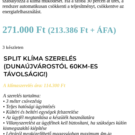
szabályozza a klíma működését. Ha a szoba 30 percen át üres, a
rendszer automatikusan csökkenti a teljesítményt, csökkentve az
energiafelhasználást.
271.000
Ft
(
213.386
Ft
+ ÁFA)
3 készleten
SPLIT KLÍMA SZERELÉS
(DUNAÚJVÁROSTÓL 60KM-ES
TÁVOLSÁGIG!)
A klímaszerelés ára: 114.300 Ft
A szerelés tartalma:
• 3 méter csövezésig
• Teljes hatósági ügyintézés
• Kültéri és beltéri egységek felszerelése
• Az ügyfél megtanítása a készülék használatára
• Villanyszerelést az ügyfélnek kell biztosítani, ha szükséges külön
kismegszakító kiépítése
• Létráról megközelíthető magasságban maximum 4m-ig