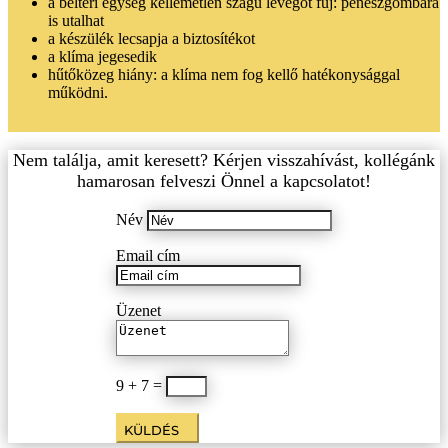
a beltéri egység kellemetlen szagú levegőt fúj: penészgombára
is utalhat
a készülék lecsapja a biztosítékot
a klíma jegesedik
hűtőközeg hiány: a klíma nem fog kellő hatékonysággal
működni.
Nem találja, amit keresett? Kérjen visszahívást, kollégánk
hamarosan felveszi Önnel a kapcsolatot!
Név
Email cím
Üzenet
9 + 7
=
KÜLDÉS