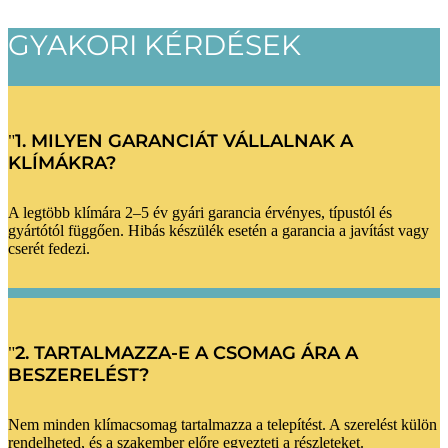
GYAKORI KÉRDÉSEK
1. MILYEN GARANCIÁT VÁLLALNAK A
KLÍMÁKRA?
A legtöbb klímára 2–5 év gyári garancia érvényes, típustól és
gyártótól függően. Hibás készülék esetén a garancia a javítást vagy
cserét fedezi.
2. TARTALMAZZA-E A CSOMAG ÁRA A
BESZERELÉST?
Nem minden klímacsomag tartalmazza a telepítést. A szerelést külön
rendelheted, és a szakember előre egyezteti a részleteket.