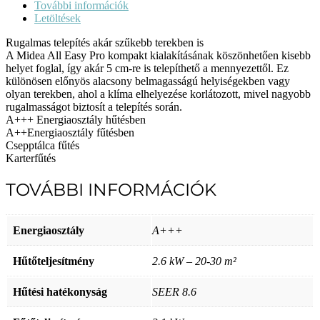
Easy
További információk
Pro
Letöltések
oldalfali
Rugalmas telepítés akár szűkebb terekben is
split
A Midea All Easy Pro kompakt kialakításának köszönhetően kisebb
klíma
helyet foglal, így akár 5 cm-re is telepíthető a mennyezettől. Ez
csomag
különösen előnyös alacsony belmagasságú helyiségekben vagy
2,6
olyan terekben, ahol a klíma elhelyezése korlátozott, mivel nagyobb
kW
rugalmasságot biztosít a telepítés során.
mennyiség
A+++ Energiaosztály hűtésben
A++Energiaosztály fűtésben
Csepptálca fűtés
Karterfűtés
TOVÁBBI INFORMÁCIÓK
Energiaosztály
A+++
Hűtőteljesítmény
2.6 kW – 20-30 m²
Hűtési hatékonyság
SEER 8.6