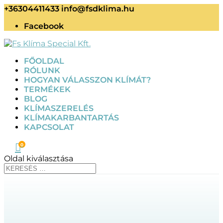
+36304411433
info@fsdklima.hu
Facebook
FŐOLDAL
RÓLUNK
HOGYAN VÁLASSZON KLÍMÁT?
TERMÉKEK
BLOG
KLÍMASZERELÉS
KLÍMAKARBANTARTÁS
KAPCSOLAT

0
Oldal kiválasztása