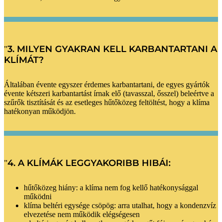
3. MILYEN GYAKRAN KELL KARBANTARTANI A
KLÍMÁT?
Általában évente egyszer érdemes karbantartani, de egyes gyártók
évente kétszeri karbantartást írnak elő (tavasszal, ősszel) beleértve a
szűrők tisztítását és az esetleges hűtőközeg feltöltést, hogy a klíma
hatékonyan működjön.
4. A KLÍMÁK LEGGYAKORIBB HIBÁI:
hűtőközeg hiány: a klíma nem fog kellő hatékonysággal
működni
klíma beltéri egysége csöpög: arra utalhat, hogy a kondenzvíz
elvezetése nem működik elégségesen