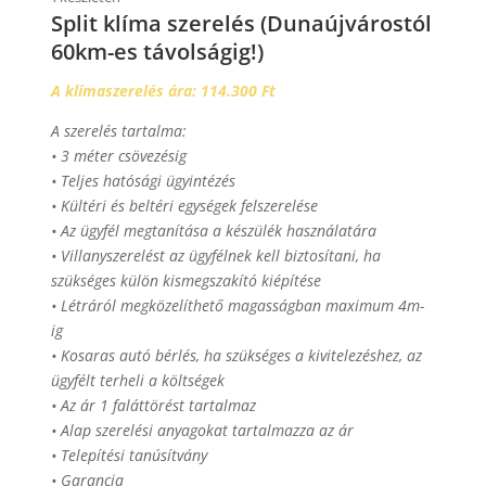
Split klíma szerelés (Dunaújvárostól
60km-es távolságig!)
A klímaszerelés ára: 114.300 Ft
A szerelés tartalma:
• 3 méter csövezésig
• Teljes hatósági ügyintézés
• Kültéri és beltéri egységek felszerelése
• Az ügyfél megtanítása a készülék használatára
• Villanyszerelést az ügyfélnek kell biztosítani, ha
szükséges külön kismegszakító kiépítése
• Létráról megközelíthető magasságban maximum 4m-
ig
• Kosaras autó bérlés, ha szükséges a kivitelezéshez, az
ügyfélt terheli a költségek
• Az ár 1 faláttörést tartalmaz
• Alap szerelési anyagokat tartalmazza az ár
• Telepítési tanúsítvány
• Garancia