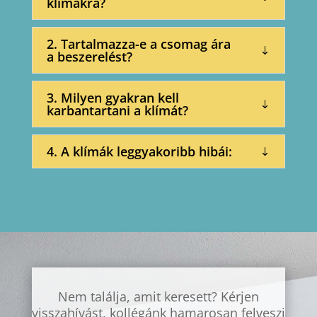
klímákra?
2. Tartalmazza-e a csomag ára
a beszerelést?
3. Milyen gyakran kell
karbantartani a klímát?
4. A klímák leggyakoribb hibái:
Nem találja, amit keresett? Kérjen
visszahívást, kollégánk hamarosan felveszi