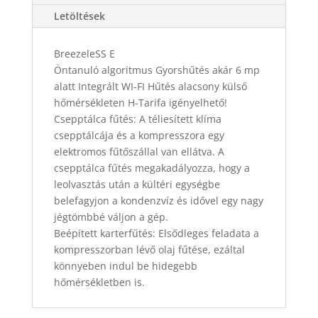
klíma
Letöltések
csomag
3,5
BreezeleSS E
kW
Öntanuló algoritmus Gyorshűtés akár 6 mp
mennyiség
alatt Integrált WI-FI Hűtés alacsony külső
hőmérsékleten H-Tarifa igényelhető!
Csepptálca fűtés: A téliesített klíma
csepptálcája és a kompresszora egy
elektromos fűtőszállal van ellátva. A
csepptálca fűtés megakadályozza, hogy a
leolvasztás után a kültéri egységbe
belefagyjon a kondenzvíz és idővel egy nagy
jégtömbbé váljon a gép.
Beépített karterfűtés: Elsődleges feladata a
kompresszorban lévő olaj fűtése, ezáltal
könnyeben indul be hidegebb
hőmérsékletben is.