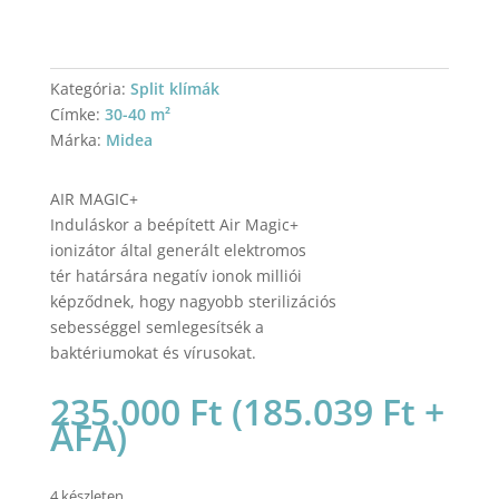
Kategória:
Split klímák
Címke:
30-40 m²
Márka:
Midea
AIR MAGIC+
Induláskor a beépített Air Magic+
ionizátor által generált elektromos
tér határsára negatív ionok milliói
képződnek, hogy nagyobb sterilizációs
sebességgel semlegesítsék a
baktériumokat és vírusokat.
235.000
Ft
(
185.039
Ft
+
ÁFA)
4 készleten