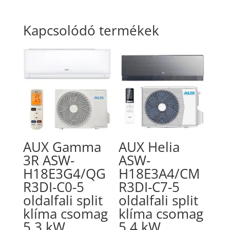
Kapcsolódó termékek
AUX Gamma
AUX Helia
3R ASW-
ASW-
H18E3G4/QG
H18E3A4/CM
R3DI-C0-5
R3DI-C7-5
oldalfali split
oldalfali split
klíma csomag
klíma csomag
5,3 kW
5,4 kW