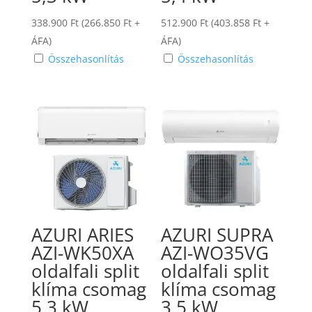
338.900
Ft
(
266.850
Ft
+
512.900
Ft
(
403.858
Ft
+
ÁFA)
ÁFA)
Összehasonlítás
Összehasonlítás
AZURI ARIES
AZURI SUPRA
AZI-WK50XA
AZI-WO35VG
oldalfali split
oldalfali split
klíma csomag
klíma csomag
5,3 kW
3,5 kW