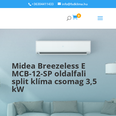
+36304411433
info@fsdklima.hu
0

Midea Breezeless E
MCB-12-SP oldalfali
split klíma csomag 3,5
kW