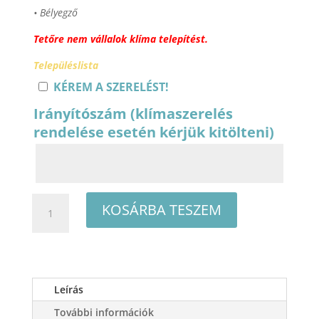
• Bélyegző
Tetőre nem vállalok klíma telepítést.
Településlista
KÉREM A SZERELÉST!
Irányítószám (klímaszerelés
rendelése esetén kérjük kitölteni)
Midea
KOSÁRBA TESZEM
Breezeless
E
MCB-
12-
SP
Leírás
oldalfali
További információk
split