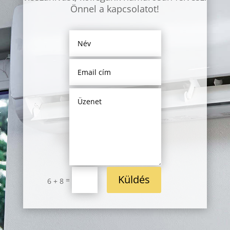
Önnel a kapcsolatot!
Küldés
=
6 + 8