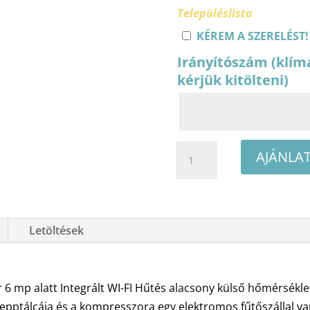
Településlista
KÉREM A SZERELÉST!
Irányítószám (klím
kérjük kitölteni)
Midea
AJÁNLA
Breezeless
E
MCB-
09-
Letöltések
SP
oldalfali
split
6 mp alatt Integrált WI-FI Hűtés alacsony külső hőmérséklet
klíma
csepptálcája és a kompresszora egy elektromos fűtőszállal van