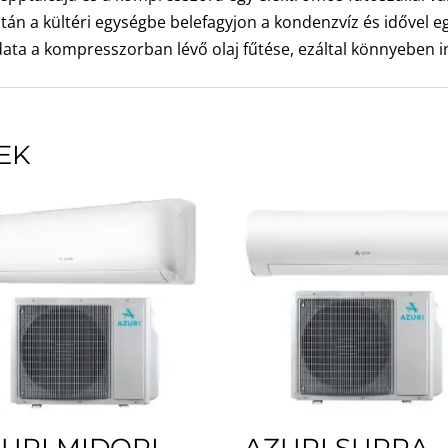
csomag
tán a kültéri egységbe belefagyjon a kondenzvíz és idővel e
2,6
adata a kompresszorban lévő olaj fűtése, ezáltal könnyeben
kW
mennyiség
EK