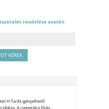
aszerelés rendelése esetén
TOT KÉREK
en H-Tarifa igényelhető!
 ellátva. A csepptálca fűtés