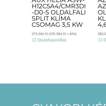
AUX HELIA ASW-
AZ
H12C5A4/CMR3DI
AZ
-D0-5 OLDALFALI
OL
SPLIT KLÍMA
K
CSOMAG 3,5 KW
4,
375.900
Ft
(
295.984
Ft
+ ÁFA)
380.
Összehasonlítás
Ö