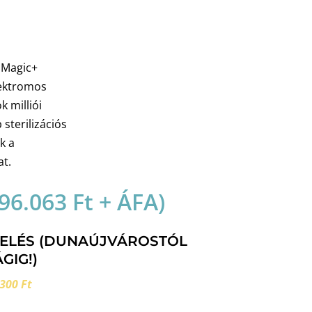
r Magic+
lektromos
k milliói
sterilizációs
k a
t.
96.063
Ft
+ ÁFA)
RELÉS (DUNAÚJVÁROSTÓL
GIG!)
300 Ft