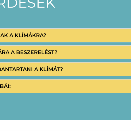
ÉRDÉSEK
NAK A KLÍMÁKRA?
ÁRA A BESZERELÉST?
BANTARTANI A KLÍMÁT?
BÁI: