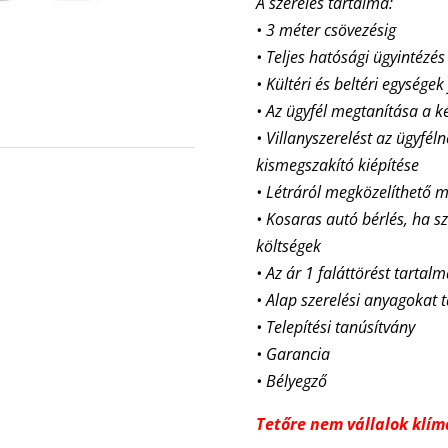
A szerelés tartalma:
• 3 méter csövezésig
• Teljes hatósági ügyintézés
• Kültéri és beltéri egységek
• Az ügyfél megtanítása a k
• Villanyszerelést az ügyfél
kismegszakító kiépítése
• Létráról megközelíthet
• Kosaras autó bérlés, ha sz
költségek
• Az ár 1 faláttörést tartal
• Alap szerelési anyagokat 
• Telepítési tanúsítvány
• Garancia
• Bélyegző
Tetőre nem vállalok klíma