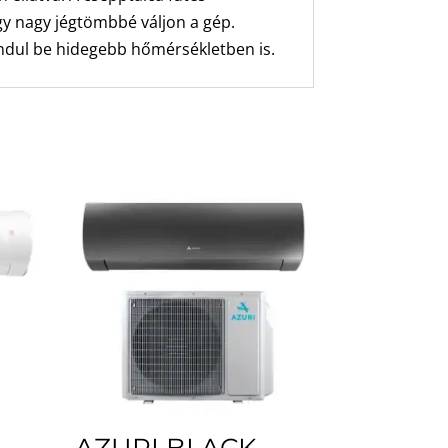
gy nagy jégtömbbé váljon a gép.
 indul be hidegebb hőmérsékletben is.