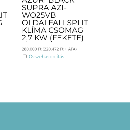
AZURI BLACK
SUPRA AZI-
IT
WO25VB
G
OLDALFALI SPLIT
KLÍMA CSOMAG
2,7 KW (FEKETE)
280.000
Ft
(
220.472
Ft
+ ÁFA)
Összehasonlítás