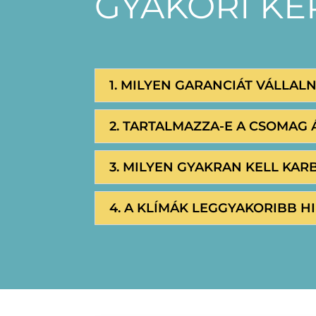
GYAKORI K
1. MILYEN GARANCIÁT VÁLLAL
2. TARTALMAZZA-E A CSOMAG 
3. MILYEN GYAKRAN KELL KAR
4. A KLÍMÁK LEGGYAKORIBB HI