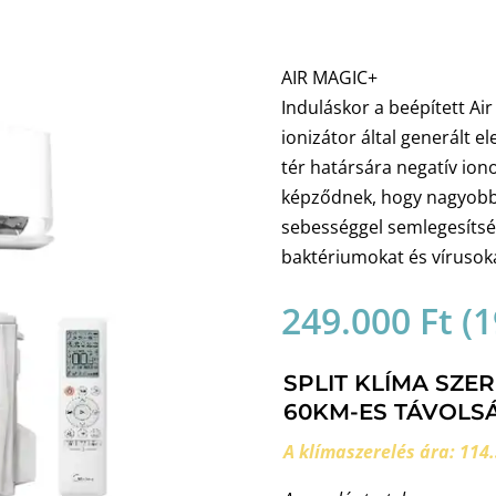
AIR MAGIC+
Induláskor a beépített Ai
ionizátor által generált e
tér határsára negatív iono
képződnek, hogy nagyobb 
sebességgel semlegesítsé
baktériumokat és vírusoka
249.000
Ft
(
1
SPLIT KLÍMA SZE
60KM-ES TÁVOLSÁ
A klímaszerelés ára: 114.