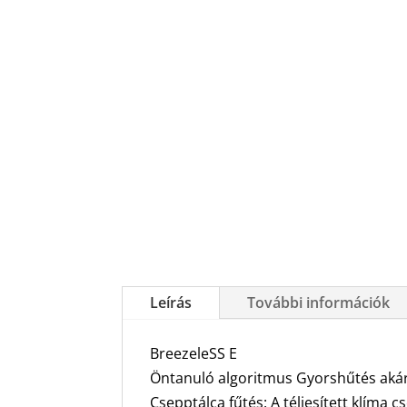
Leírás
További információk
BreezeleSS E
Öntanuló algoritmus Gyorshűtés akár 
Csepptálca fűtés: A téliesített klíma 