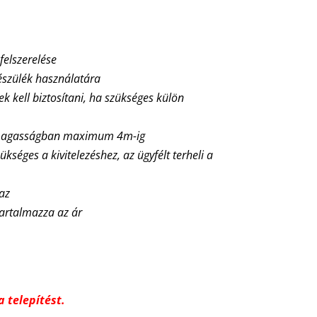
 felszerelése
észülék használatára
nek kell biztosítani, ha szükséges külön
ő magasságban maximum 4m-ig
ükséges a kivitelezéshez, az ügyfélt terheli a
maz
tartalmazza az ár
 telepítést.