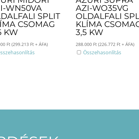
URI MIDORI
AZURI SUPRA
I-WN50VA
AZI-WO35VG
DALFALI SPLIT
OLDALFALI SPL
LÍMA CSOMAG
KLÍMA CSOMA
6 KW
3,5 KW
000
Ft
(
299.213
Ft
+ ÁFA)
288.000
Ft
(
226.772
Ft
+ ÁFA)
sszehasonlítás
Összehasonlítás