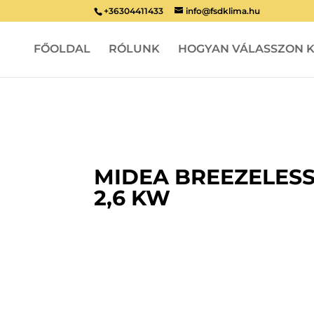
+36304411433
info@fsdklima.hu
FŐOLDAL
RÓLUNK
HOGYAN VÁLASSZON K
MIDEA BREEZELESS
2,6 KW