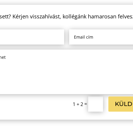
sett? Kérjen visszahívást, kollégánk hamarosan felves
KÜLD
=
1 + 2