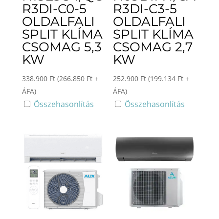
R3DI-C0-5
R3DI-C3-5
OLDALFALI
OLDALFALI
SPLIT KLÍMA
SPLIT KLÍMA
CSOMAG 5,3
CSOMAG 2,7
KW
KW
338.900
Ft
(
266.850
Ft
+
252.900
Ft
(
199.134
Ft
+
ÁFA)
ÁFA)
Összehasonlítás
Összehasonlítás