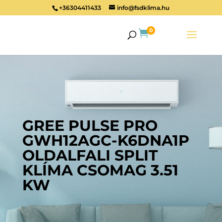
+36304411433
info@fsdklima.hu
0

GREE PULSE PRO
GWH12AGC-K6DNA1P
OLDALFALI SPLIT
KLÍMA CSOMAG 3.51
KW