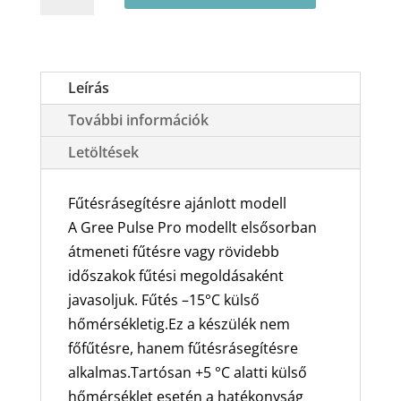
Pulse
Pro
GWH12AGC-
K6DNA1P
Leírás
oldalfali
További információk
split
klíma
Letöltések
csomag
3.51
Fűtésrásegítésre ajánlott modell
kW
A Gree Pulse Pro modellt elsősorban
mennyiség
átmeneti fűtésre vagy rövidebb
időszakok fűtési megoldásaként
javasoljuk. Fűtés –15°C külső
hőmérsékletig.Ez a készülék nem
főfűtésre, hanem fűtésrásegítésre
alkalmas.Tartósan +5 °C alatti külső
hőmérséklet esetén a hatékonyság