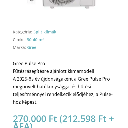
Kategória:
Split klímák
Címke:
30-40 m²
Márka:
Gree
Gree Pulse Pro
Fűtésrásegítésre ajánlott klímamodell
A 2025-ös év újdonságaként a Gree Pulse Pro
megnövelt hatékonysággal és hűtési
teljesítménnyel rendelkezik elődjéhez, a Pulse-
hoz képest.
270.000
Ft
(
212.598
Ft
+
ÁFA)