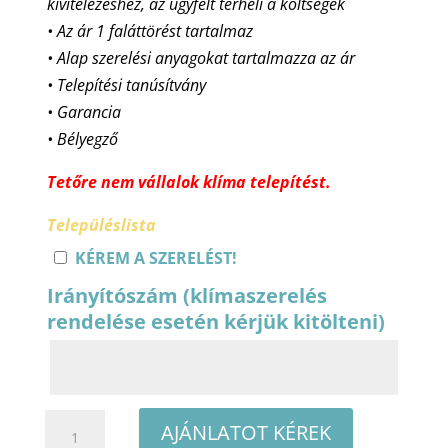
kivitelezéshez, az ügyfélt terheli a költségek
• Az ár 1 faláttörést tartalmaz
• Alap szerelési anyagokat tartalmazza az ár
• Telepítési tanúsítvány
• Garancia
• Bélyegző
Tetőre nem vállalok klíma telepítést.
Településlista
KÉREM A SZERELÉST!
Irányítószám (klímaszerelés
rendelése esetén kérjük kitölteni)
Gree
AJÁNLATOT KÉREK