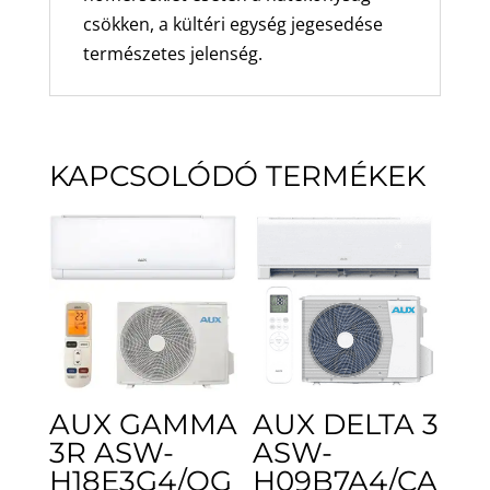
csökken, a kültéri egység jegesedése
természetes jelenség.
KAPCSOLÓDÓ TERMÉKEK
AUX GAMMA
AUX DELTA 3
3R ASW-
ASW-
H18E3G4/QG
H09B7A4/CA