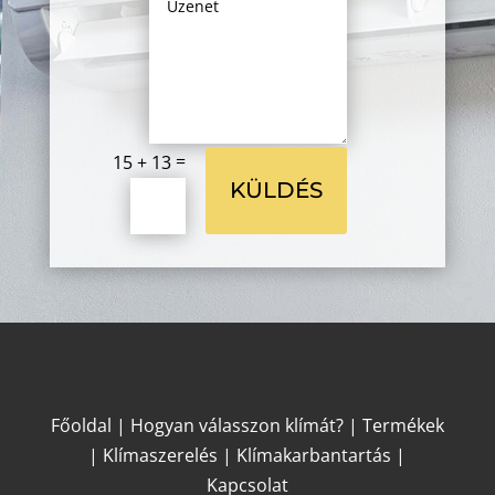
=
15 + 13
KÜLDÉS
Főoldal
|
Hogyan válasszon klímát?
|
Termékek
|
Klímaszerelés
|
Klímakarbantartás
|
Kapcsolat