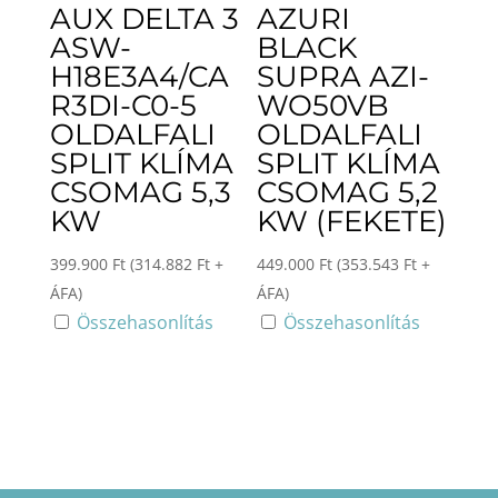
AUX DELTA 3
AZURI
ASW-
BLACK
H18E3A4/CA
SUPRA AZI-
R3DI-C0-5
WO50VB
OLDALFALI
OLDALFALI
SPLIT KLÍMA
SPLIT KLÍMA
CSOMAG 5,3
CSOMAG 5,2
KW
KW (FEKETE)
399.900
Ft
(
314.882
Ft
+
449.000
Ft
(
353.543
Ft
+
ÁFA)
ÁFA)
Összehasonlítás
Összehasonlítás