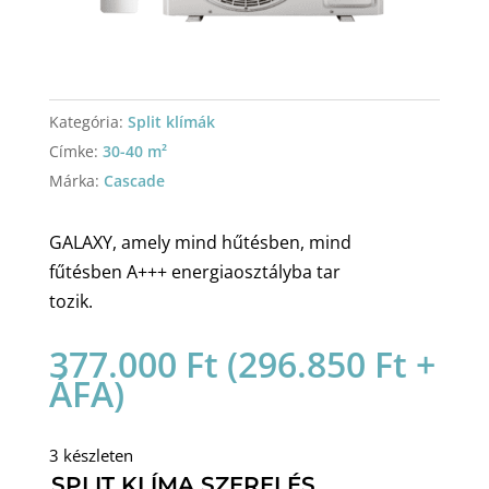
Kategória:
Split klímák
Címke:
30-40 m²
Márka:
Cascade
GALAXY, amely mind hűtésben, mind
fűtésben A+++ energiaosztályba tar
tozik.
377.000
Ft
(
296.850
Ft
+
ÁFA)
3 készleten
SPLIT KLÍMA SZERELÉS