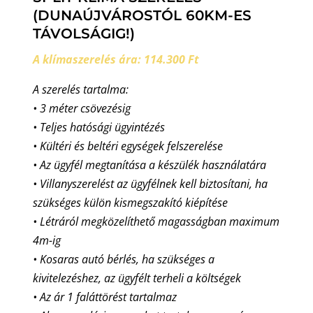
(DUNAÚJVÁROSTÓL 60KM-ES
TÁVOLSÁGIG!)
A klímaszerelés ára: 114.300 Ft
A szerelés tartalma:
• 3 méter csövezésig
• Teljes hatósági ügyintézés
• Kültéri és beltéri egységek felszerelése
• Az ügyfél megtanítása a készülék használatára
• Villanyszerelést az ügyfélnek kell biztosítani, ha
szükséges külön kismegszakító kiépítése
• Létráról megközelíthető magasságban maximum
4m-ig
• Kosaras autó bérlés, ha szükséges a
kivitelezéshez, az ügyfélt terheli a költségek
• Az ár 1 faláttörést tartalmaz