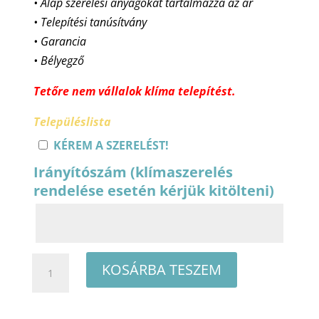
• Alap szerelési anyagokat tartalmazza az ár
• Telepítési tanúsítvány
• Garancia
• Bélyegző
Tetőre nem vállalok klíma telepítést.
Településlista
KÉREM A SZERELÉST!
Irányítószám (klímaszerelés
rendelése esetén kérjük kitölteni)
Cascade
KOSÁRBA TESZEM
Galaxy
CWH12APAXE