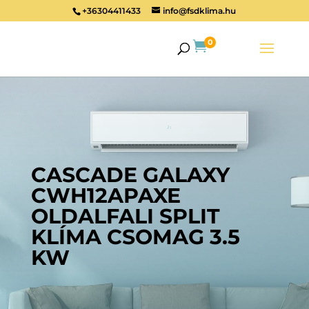
+36304411433
info@fsdklima.hu
0

CASCADE GALAXY
CWH12APAXE
OLDALFALI SPLIT
KLÍMA CSOMAG 3.5
KW