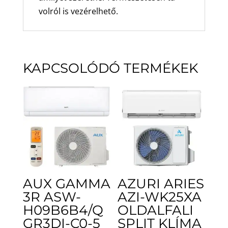
volról is vezérelhető.
KAPCSOLÓDÓ TERMÉKEK
AUX GAMMA
AZURI ARIES
3R ASW-
AZI-WK25XA
H09B6B4/Q
OLDALFALI
GR3DI-C0-5
SPLIT KLÍMA