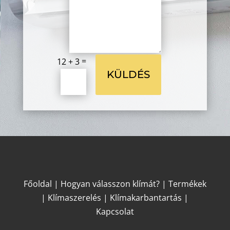
=
12 + 3
KÜLDÉS
Főoldal
|
Hogyan válasszon klímát?
|
Termékek
|
Klímaszerelés
|
Klímakarbantartás
|
Kapcsolat