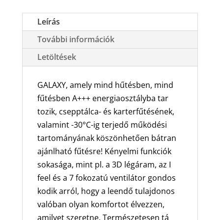
oldalfali
split
Leírás
klíma
További információk
csomag
3.5
Letöltések
kW
mennyiség
GALAXY, amely mind hűtésben, mind
fűtésben A+++ energiaosztályba tar
tozik, csepptálca- és karterfűtésének,
valamint -30°C-ig terjedő működési
tartományának köszönhetően bátran
ajánlható fűtésre! Kényelmi funkciók
sokasága, mint pl. a 3D légáram, az I
feel és a 7 fokozatú ventilátor gondos
kodik arról, hogy a leendő tulajdonos
valóban olyan komfortot élvezzen,
amilyet szeretne. Természetesen tá