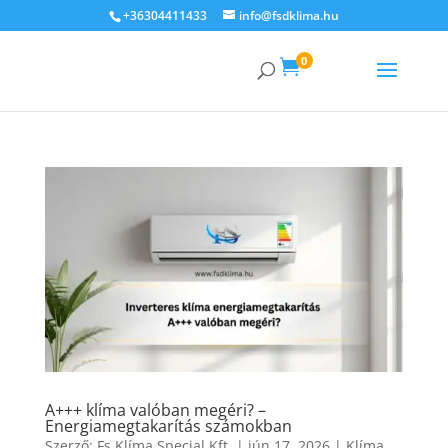
+36304411433
info@fsdklima.hu
0

A+++ klíma valóban megéri? –
Energiamegtakarítás számokban
Szerző:
Fs Klíma Special Kft.
|
jún 17, 2026
|
Klíma