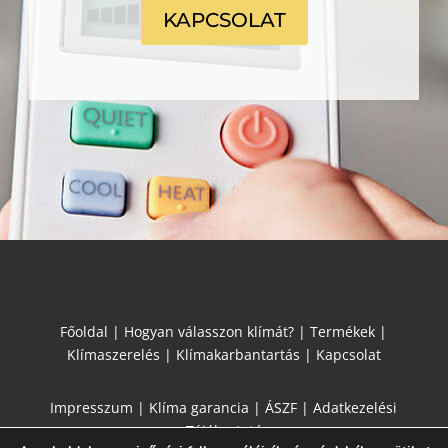
KAPCSOLAT
Főoldal
|
Hogyan válasszon klímát?
|
Termékek
|
Klímaszerelés
|
Klímakarbantartás
|
Kapcsolat
Impresszum
|
Klíma garancia
|
ÁSZF
|
Adatkezelési
Tájékoztató