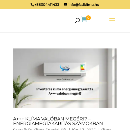
+36304411433
info@fsdklima.hu
0

A+++ KLÍMA VALÓBAN MEGÉRI? –
ENERGIAMEGTAKARÍTÁS SZÁMOKBAN
Szerző:
Fs Klíma Special Kft.
|
jún 17, 2026
|
Klíma