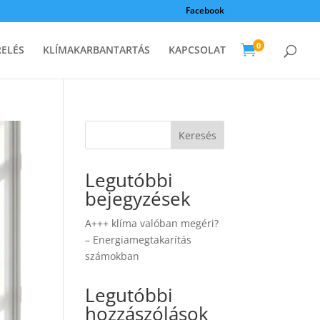
Facebook
0

RELÉS
KLÍMAKARBANTARTÁS
KAPCSOLAT
Keresés
Legutóbbi
bejegyzések
A+++ klíma valóban megéri?
– Energiamegtakarítás
számokban
Legutóbbi
hozzászólások