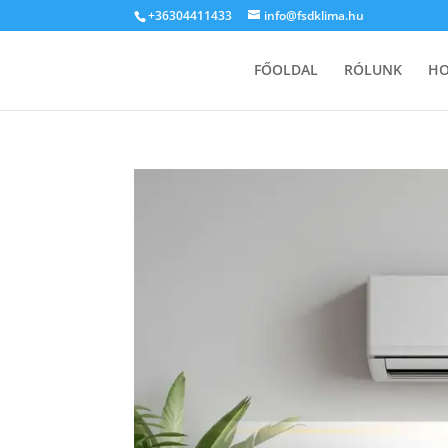
+36304411433
info@fsdklima.hu
FŐOLDAL
RÓLUNK
HO