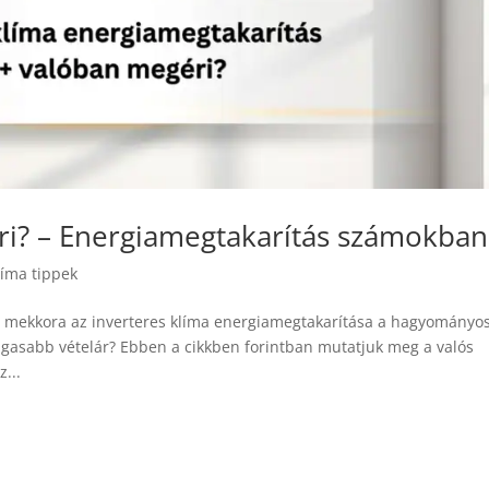
ri? – Energiamegtakarítás számokban
líma tippek
s: mekkora az inverteres klíma energiamegtakarítása a hagyományo
agasabb vételár? Ebben a cikkben forintban mutatjuk meg a valós
...