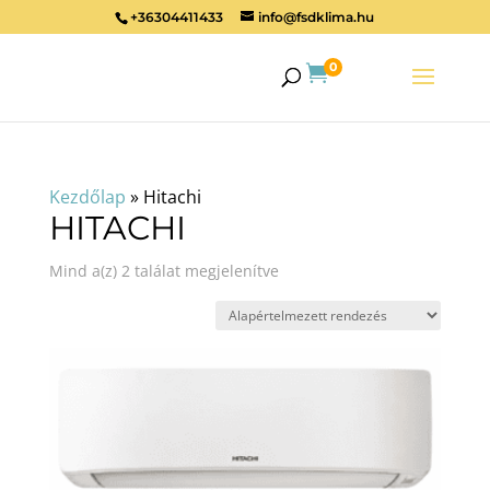
+36304411433
info@fsdklima.hu
0

Kezdőlap
»
Hitachi
HITACHI
Mind a(z) 2 találat megjelenítve