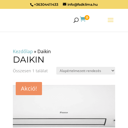
+36304411433
info@fsdklima.hu
0

Kezdőlap
»
Daikin
DAIKIN
Összesen 1 találat
Akció!