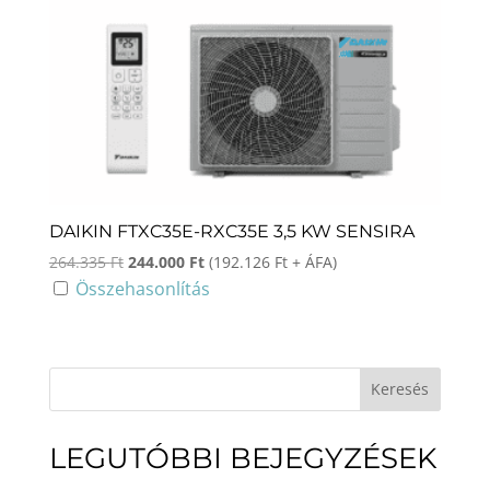
DAIKIN FTXC35E-RXC35E 3,5 KW SENSIRA
Original
Current
264.335
Ft
244.000
Ft
(
192.126
Ft
+ ÁFA)
price
price
Összehasonlítás
was:
is:
264.335 Ft.
244.000 Ft.
Keresés
LEGUTÓBBI BEJEGYZÉSEK