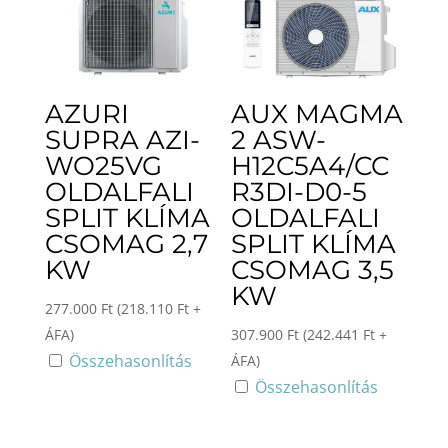
AZURI
AUX MAGMA
SUPRA AZI-
2 ASW-
WO25VG
H12C5A4/CC
OLDALFALI
R3DI-D0-5
SPLIT KLÍMA
OLDALFALI
CSOMAG 2,7
SPLIT KLÍMA
KW
CSOMAG 3,5
KW
277.000
Ft
(
218.110
Ft
+
ÁFA)
307.900
Ft
(
242.441
Ft
+
Összehasonlítás
ÁFA)
Összehasonlítás