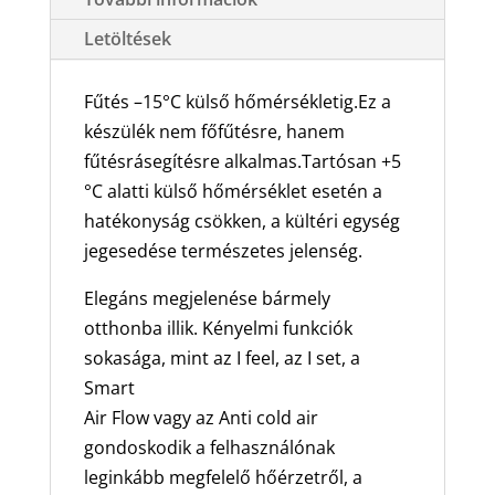
klíma
csomag
Letöltések
5,1
kW
Fűtés –15°C külső hőmérsékletig.Ez a
mennyiség
készülék nem főfűtésre, hanem
fűtésrásegítésre alkalmas.Tartósan +5
°C alatti külső hőmérséklet esetén a
hatékonyság csökken, a kültéri egység
jegesedése természetes jelenség.
Elegáns megjelenése bármely
otthonba illik. Kényelmi funkciók
sokasága, mint az I feel, az I set, a
Smart
Air Flow vagy az Anti cold air
gondoskodik a felhasználónak
leginkább megfelelő hőérzetről, a