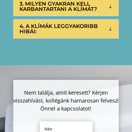
3. MILYEN GYAKRAN KELL
KARBANTARTANI A KLÍMÁT?
4. A KLÍMÁK LEGGYAKORIBB
HIBÁI:
Nem találja, amit keresett? Kérjen
visszahívást, kollégánk hamarosan felveszi
Önnel a kapcsolatot!