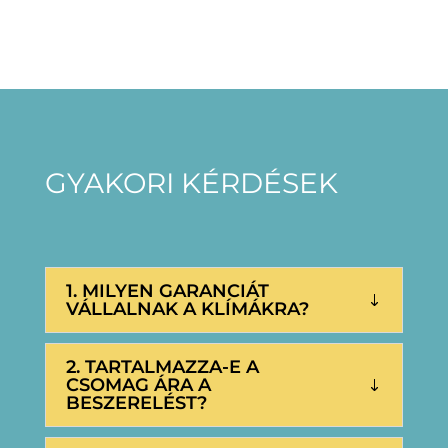
GYAKORI KÉRDÉSEK
1. MILYEN GARANCIÁT
VÁLLALNAK A KLÍMÁKRA?
2. TARTALMAZZA-E A
CSOMAG ÁRA A
BESZERELÉST?