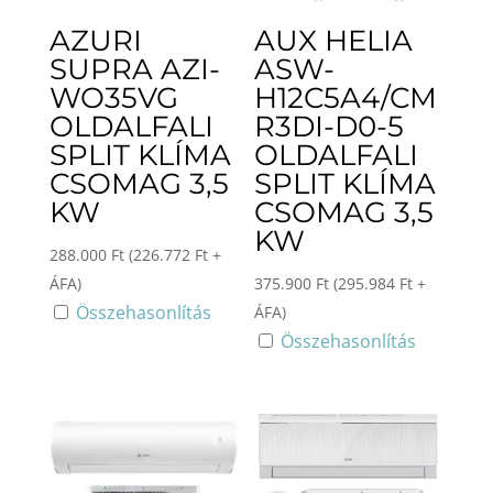
AZURI
AUX HELIA
SUPRA AZI-
ASW-
WO35VG
H12C5A4/CM
OLDALFALI
R3DI-D0-5
SPLIT KLÍMA
OLDALFALI
CSOMAG 3,5
SPLIT KLÍMA
KW
CSOMAG 3,5
KW
288.000
Ft
(
226.772
Ft
+
ÁFA)
375.900
Ft
(
295.984
Ft
+
Összehasonlítás
ÁFA)
Összehasonlítás