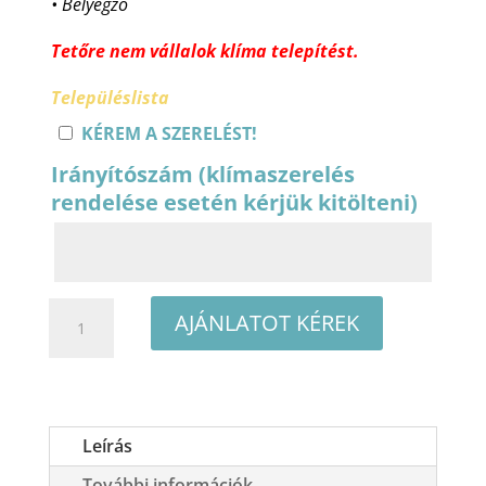
• Bélyegző
Tetőre nem vállalok klíma telepítést.
Településlista
KÉREM A SZERELÉST!
Irányítószám (klímaszerelés
rendelése esetén kérjük kitölteni)
TCL
AJÁNLATOT KÉREK
ELITE
TCE-
18ELT/XA41
oldalfali
Leírás
split
További információk