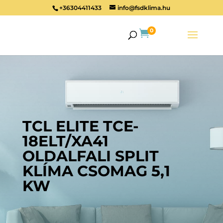
+36304411433
info@fsdklima.hu
0

TCL ELITE TCE-
18ELT/XA41
OLDALFALI SPLIT
KLÍMA CSOMAG 5,1
KW