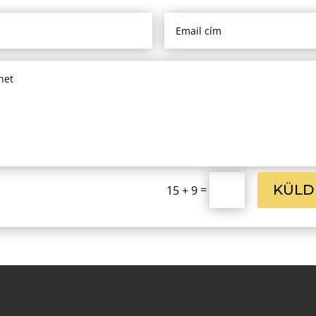
KÜLD
=
15 + 9