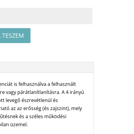
 TESZEM
ciát is felhasználva a felhasznált
e vagy párátlanítlanításra. A 4 irányú
ött levegő észrevétlenül és
ató az az erősség (és zajszint), mely
afűtésnek és a széles működési
ilan üzemel.