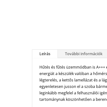
Leírás
További információk
Hűtés és fűtés üzemmódban is A+++ ene
energiát a készülék valóban a hőmérsé
légterelés, a kettős lamellázat és a l
egyenletesen jusson el a szoba bármel
leginkább megfelel a felhasználói igé
tartománynak köszönhetően a berendez