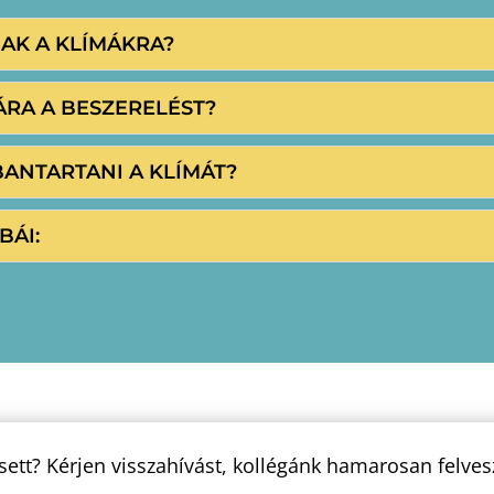
NAK A KLÍMÁKRA?
ÁRA A BESZERELÉST?
BANTARTANI A KLÍMÁT?
BÁI:
sett? Kérjen visszahívást, kollégánk hamarosan felves