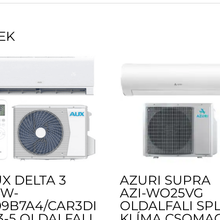
EK
X DELTA 3
AZURI SUPRA
SW-
AZI-WO25VG
9B7A4/CAR3DI
OLDALFALI SPL
3-5 OLDALFALI
KLÍMA CSOMA