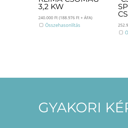
3,2 KW
SP
CS
240.000
Ft
(
188.976
Ft
+ ÁFA)
Összehasonlítás
252.
Ö
GYAKORI K