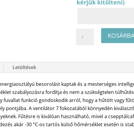
kérjük kitölteni)
TCL
KOSÁRBA
Elegance
Plus
TCE-
12ELG-
Letöltések
PL
oldalfali
rgiaosztályú besorolást kaptak és a mesterséges intelligen
split
klet szabályozásra fordítja és nem a szükségtelen túlhűtésr
klíma
ágy fuvallat funkció gondoskodik arról, hogy a hűtött vagy fűt
csomag
y pontjába. A ventilátor 7 fokozatából könnyedén kiválaszth
3,5
nyeknek. Fűtésre is kiválóan használható, mivel a csepptálc
kW
és akár -30 °C-os tartós külső hőmérséklet esetén is stab
mennyiség