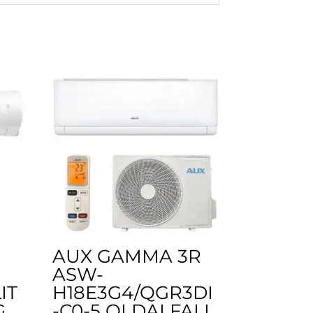
AUX GAMMA 3R
ASW-
IT
H18E3G4/QGR3DI
G
-C0-5 OLDALFALI