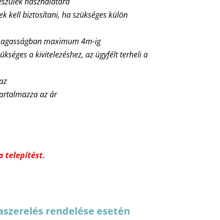
észülék használatára
nek kell biztosítani, ha szükséges külön
ő magasságban maximum 4m-ig
ükséges a kivitelezéshez, az ügyfélt terheli a
maz
tartalmazza az ár
 telepítést.
aszerelés rendelése esetén