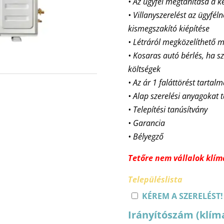
• Az ügyfél megtanítása a k
• Villanyszerelést az ügyfél
kismegszakító kiépítése
• Létráról megközelíthet
• Kosaras autó bérlés, ha sz
költségek
• Az ár 1 faláttörést tartal
• Alap szerelési anyagokat 
• Telepítési tanúsítvány
• Garancia
• Bélyegző
Tetőre nem vállalok klíma
Településlista
KÉREM A SZERELÉST!
Irányítószám (klím