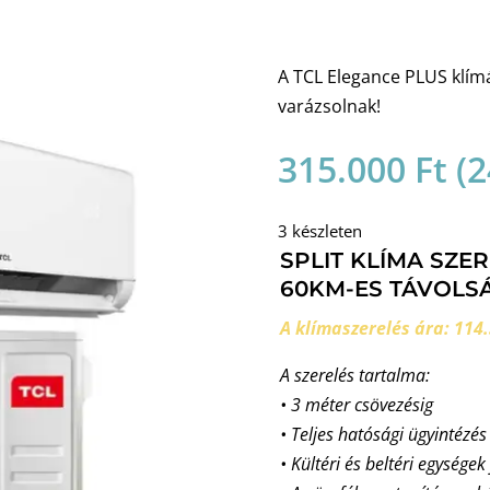
A TCL Elegance PLUS klí
varázsolnak!
315.000
Ft
(
2
3 készleten
SPLIT KLÍMA SZE
60KM-ES TÁVOLSÁ
A klímaszerelés ára: 114.
A szerelés tartalma:
• 3 méter csövezésig
• Teljes hatósági ügyintézés
• Kültéri és beltéri egységek