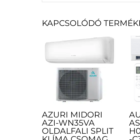
KAPCSOLÓDÓ TERMÉK
AZURI MIDORI
AU
AZI-WN35VA
A
OLDALFALI SPLIT
H0
KLÍMA CSOMAG
-C