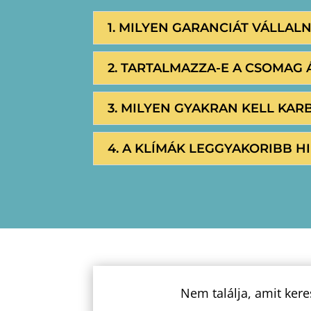
1. MILYEN GARANCIÁT VÁLLAL
2. TARTALMAZZA-E A CSOMAG 
3. MILYEN GYAKRAN KELL KAR
4. A KLÍMÁK LEGGYAKORIBB HI
Nem találja, amit kere