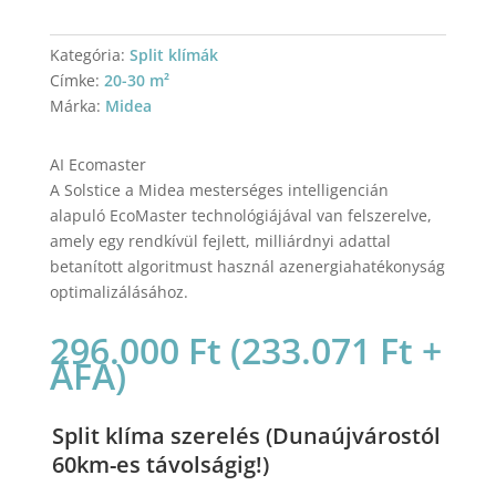
Kategória:
Split klímák
Címke:
20-30 m²
Márka:
Midea
AI Ecomaster
A Solstice a Midea mesterséges intelligencián
alapuló EcoMaster technológiájával van felszerelve,
amely egy rendkívül fejlett, milliárdnyi adattal
betanított algoritmust használ azenergiahatékonyság
optimalizálásához.
296.000
Ft
(
233.071
Ft
+
ÁFA)
Split klíma szerelés (Dunaújvárostól
60km-es távolságig!)