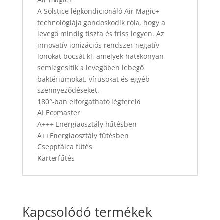
mennyiség
A Solstice légkondicionáló Air Magic+
technológiája gondoskodik róla, hogy a
levegő mindig tiszta és friss legyen. Az
innovatív ionizációs rendszer negatív
ionokat bocsát ki, amelyek hatékonyan
semlegesítik a levegőben lebegő
baktériumokat, vírusokat és egyéb
szennyeződéseket.
180°-ban elforgatható légterelő
AI Ecomaster
A+++ Energiaosztály hűtésben
A++Energiaosztály fűtésben
Csepptálca fűtés
Karterfűtés
Kapcsolódó termékek