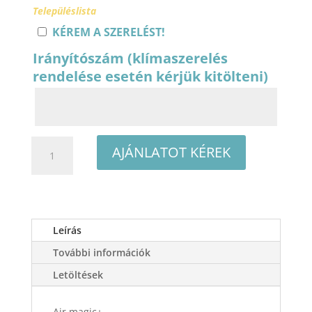
Településlista
KÉREM A SZERELÉST!
Irányítószám (klímaszerelés
rendelése esetén kérjük kitölteni)
Midea
AJÁNLATOT KÉREK
Solstice
SOL-
09-
SP
oldalfali
Leírás
split
További információk
klíma
csomag
Letöltések
2,6
kW
Air magic+