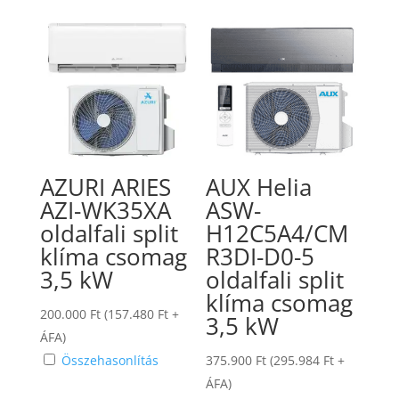
AZURI ARIES
AUX Helia
AZI-WK35XA
ASW-
oldalfali split
H12C5A4/CM
klíma csomag
R3DI-D0-5
3,5 kW
oldalfali split
klíma csomag
200.000
Ft
(
157.480
Ft
+
3,5 kW
ÁFA)
Összehasonlítás
375.900
Ft
(
295.984
Ft
+
ÁFA)