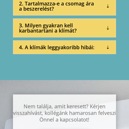
2. Tartalmazza-e a csomag ára
a beszerelést?
3. Milyen gyakran kell
karbantartani a klímát?
4. A klímák leggyakoribb hibái:
Nem találja, amit keresett? Kérjen
visszahívást, kollégánk hamarosan felveszi
Önnel a kapcsolatot!