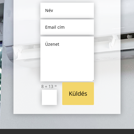
=
8 + 13
Küldés