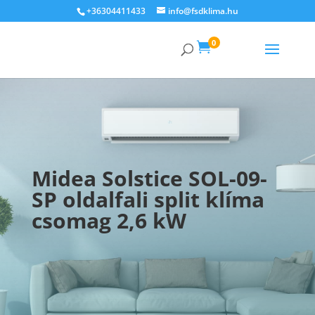
+36304411433
info@fsdklima.hu
0

Midea Solstice SOL-09-
SP oldalfali split klíma
csomag 2,6 kW