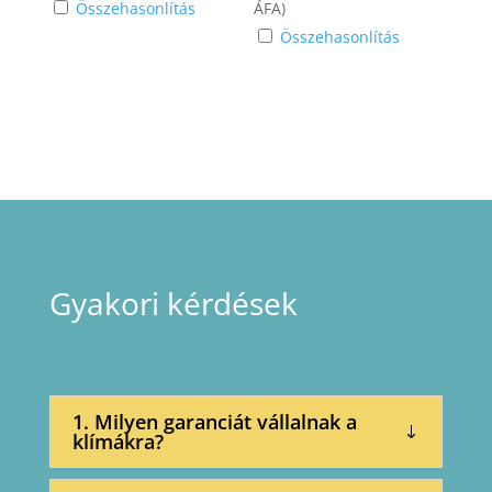
Összehasonlítás
ÁFA)
Összehasonlítás
Gyakori kérdések
1. Milyen garanciát vállalnak a
klímákra?