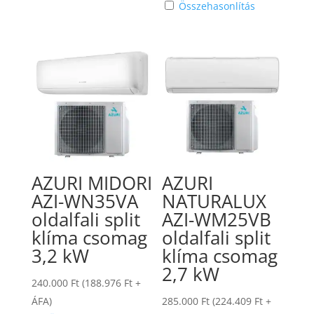
Összehasonlítás
AZURI MIDORI
AZURI
AZI-WN35VA
NATURALUX
oldalfali split
AZI-WM25VB
klíma csomag
oldalfali split
3,2 kW
klíma csomag
2,7 kW
240.000
Ft
(
188.976
Ft
+
ÁFA)
285.000
Ft
(
224.409
Ft
+