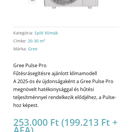
Kategória:
Split klímák
Címke:
20-30 m²
Márka:
Gree
Gree Pulse Pro
Fűtésrásegítésre ajánlott klímamodell
A 2025-ös év újdonságaként a Gree Pulse Pro
megnövelt hatékonysággal és hűtési
teljesítménnyel rendelkezik elődjéhez, a Pulse-
hoz képest.
253.000
Ft
(
199.213
Ft
+
ÁFA)