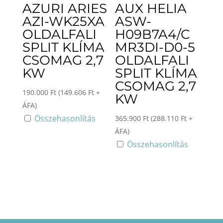
AZURI ARIES
AUX HELIA
AZI-WK25XA
ASW-
OLDALFALI
H09B7A4/C
SPLIT KLÍMA
MR3DI-D0-5
CSOMAG 2,7
OLDALFALI
KW
SPLIT KLÍMA
CSOMAG 2,7
190.000
Ft
(
149.606
Ft
+
KW
ÁFA)
Összehasonlítás
365.900
Ft
(
288.110
Ft
+
ÁFA)
Összehasonlítás