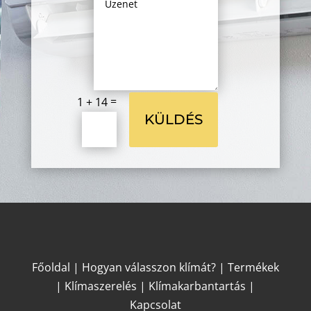
=
1 + 14
KÜLDÉS
Főoldal
|
Hogyan válasszon klímát?
|
Termékek
|
Klímaszerelés
|
Klímakarbantartás
|
Kapcsolat