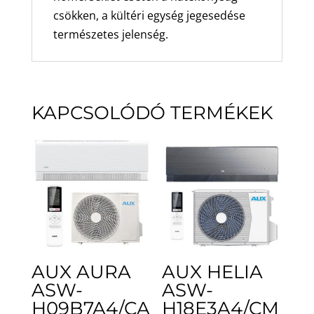
csökken, a kültéri egység jegesedése
természetes jelenség.
KAPCSOLÓDÓ TERMÉKEK
AUX AURA
AUX HELIA
ASW-
ASW-
H09B7A4/CA
H18E3A4/CM