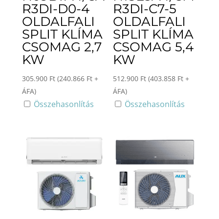
R3DI-D0-4
R3DI-C7-5
OLDALFALI
OLDALFALI
SPLIT KLÍMA
SPLIT KLÍMA
CSOMAG 2,7
CSOMAG 5,4
KW
KW
305.900
Ft
(
240.866
Ft
+
512.900
Ft
(
403.858
Ft
+
ÁFA)
ÁFA)
Összehasonlítás
Összehasonlítás