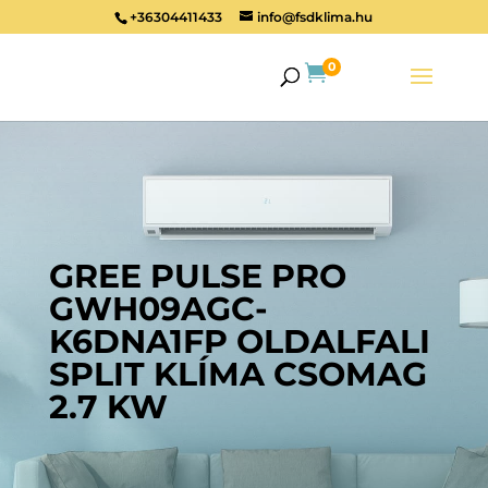
+36304411433
info@fsdklima.hu
0

GREE PULSE PRO
GWH09AGC-
K6DNA1FP OLDALFALI
SPLIT KLÍMA CSOMAG
2.7 KW