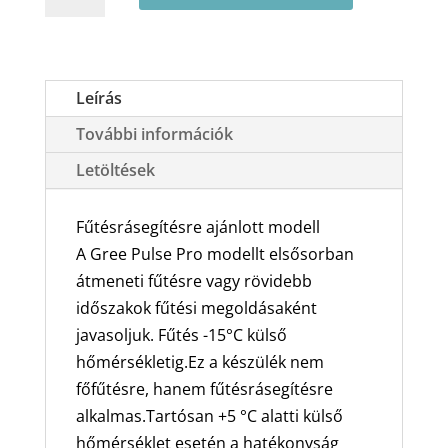
Pulse
Pro
GWH09AGC-
K6DNA1FP
Leírás
oldalfali
További információk
split
klíma
Letöltések
csomag
2.7
Fűtésrásegítésre ajánlott modell
kW
A Gree Pulse Pro modellt elsősorban
mennyiség
átmeneti fűtésre vagy rövidebb
időszakok fűtési megoldásaként
javasoljuk. Fűtés -15°C külső
hőmérsékletig.Ez a készülék nem
főfűtésre, hanem fűtésrásegítésre
alkalmas.Tartósan +5 °C alatti külső
hőmérséklet esetén a hatékonyság