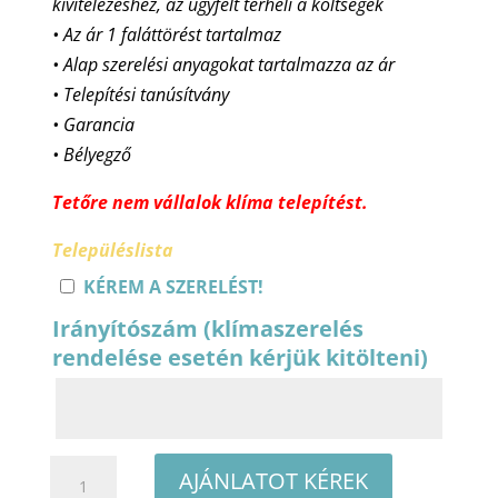
kivitelezéshez, az ügyfélt terheli a költségek
• Az ár 1 faláttörést tartalmaz
• Alap szerelési anyagokat tartalmazza az ár
• Telepítési tanúsítvány
• Garancia
• Bélyegző
Tetőre nem vállalok klíma telepítést.
Településlista
KÉREM A SZERELÉST!
Irányítószám (klímaszerelés
rendelése esetén kérjük kitölteni)
Gree
AJÁNLATOT KÉREK