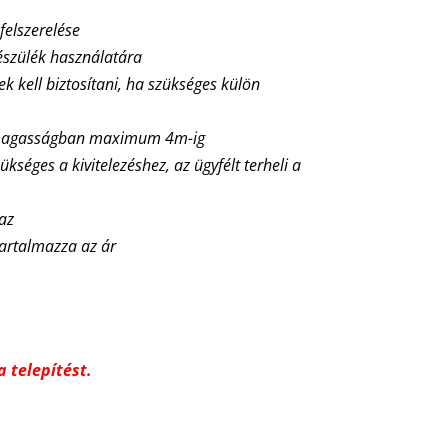
 felszerelése
észülék használatára
nek kell biztosítani, ha szükséges külön
ő magasságban maximum 4m-ig
ükséges a kivitelezéshez, az ügyfélt terheli a
maz
tartalmazza az ár
 telepítést.