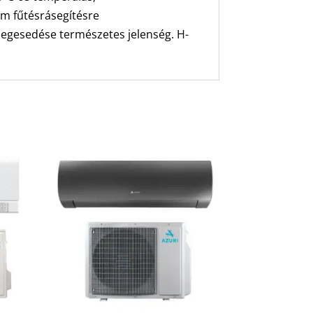
em fűtésrásegítésre
 jegesedése természetes jelenség. H-