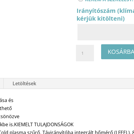
Irányítószám (klím
kérjük kitölteni)
Gree
KOSÁRBA
Pulse
GWH12AGB-
K6DNA1A
oldalfali
Letöltések
split
klíma
ása és
csomag
zthető
3.2
csönözve
kW
rekbe is.KIEMELT TULAJDONSÁGOK
mennyiség
 Cold plasma szűrő, Távirányítóba integrált hőmérő (I FEEL),