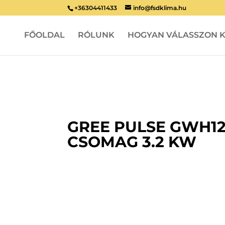
+36304411433
info@fsdklima.hu
FŐOLDAL
RÓLUNK
HOGYAN VÁLASSZON K
GREE PULSE GWH12
CSOMAG 3.2 KW