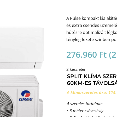
A Pulse kompakt kialakítás
és extra csendes üzemelés
hűtésre optimalizált légk
tényleg fekete színben p
276.960
Ft
(
2
2 készleten
SPLIT KLÍMA SZE
60KM-ES TÁVOLSÁ
A klímaszerelés ára: 114.
A szerelés tartalma:
• 3 méter csövezésig