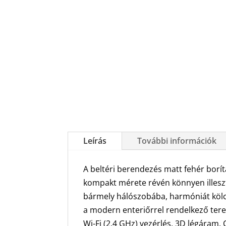
Leírás
További információk
A beltéri berendezés matt fehér borít
kompakt mérete révén könnyen illes
bármely hálószobába, harmóniát köl
a modern enteriőrrel rendelkező te
Wi-Fi (2,4 GHz) vezérlés, 3D légáram,