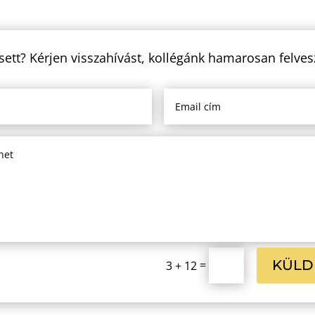
sett? Kérjen visszahívást, kollégánk hamarosan felves
KÜLD
=
3 + 12