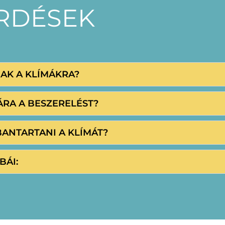
ÉRDÉSEK
NAK A KLÍMÁKRA?
ÁRA A BESZERELÉST?
BANTARTANI A KLÍMÁT?
BÁI: