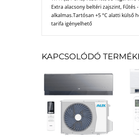
Extra alacsony beltéri zajszint, Fűté
alkalmas.Tartósan +5 °C alatti külső
tarifa igényelhető
KAPCSOLÓDÓ TERMÉK