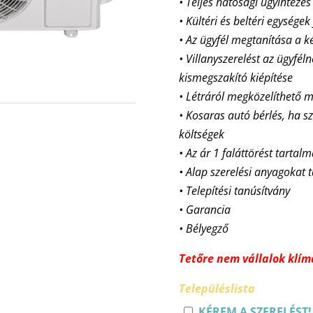
• Teljes hatósági ügyintézés
• Kültéri és beltéri egységek
• Az ügyfél megtanítása a k
• Villanyszerelést az ügyfél
kismegszakító kiépítése
• Létráról megközelíthet
• Kosaras autó bérlés, ha sz
költségek
• Az ár 1 faláttörést tartal
• Alap szerelési anyagokat 
• Telepítési tanúsítvány
• Garancia
• Bélyegző
Tetőre nem vállalok klíma
Településlista
KÉREM A SZERELÉST!