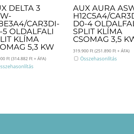
X DELTA 3
AUX AURA AS
SW-
H12C5A4/CAR3D
8E3A4/CAR3DI-
D0-4 OLDALFA
-5 OLDALFALI
SPLIT KLÍMA
LIT KLÍMA
CSOMAG 3,5 K
OMAG 5,3 KW
319.900
Ft
(
251.890
Ft
+ ÁFA)
Összehasonlítás
900
Ft
(
314.882
Ft
+ ÁFA)
sszehasonlítás