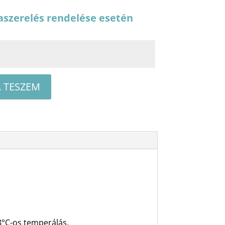
aszerelés rendelése esetén
 TESZEM
 8°C-os temperálás,