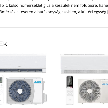
s -15°C külső hőmérsékletig.Ez a készülék nem főfűtésre, han
 hőmérséklet esetén a hatékonyság csökken, a kültéri egység
EK