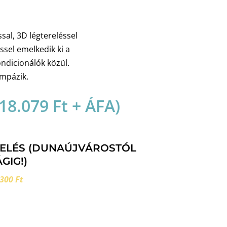
sal, 3D légtereléssel
sel emelkedik ki a
ondicionálók közül.
ompázik.
18.079
Ft
+ ÁFA)
RELÉS (DUNAÚJVÁROSTÓL
GIG!)
300 Ft