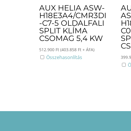
AUX HELIA ASW-
AU
H18E3A4/CMR3DI
A
-C7-5 OLDALFALI
H1
SPLIT KLÍMA
C0
CSOMAG 5,4 KW
SP
CS
512.900
Ft
(
403.858
Ft
+ ÁFA)
Összehasonlítás
399.
Ö