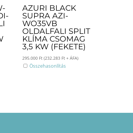
W-
AZURI BLACK
I-
SUPRA AZI-
LI
WO35VB
OLDALFALI SPLIT
W
KLÍMA CSOMAG
3,5 KW (FEKETE)
295.000
Ft
(
232.283
Ft
+ ÁFA)
Összehasonlítás