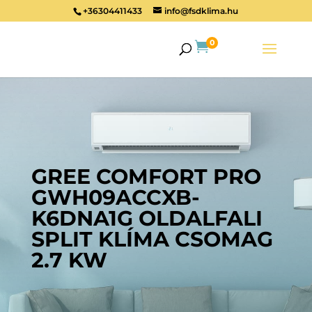
+36304411433
info@fsdklima.hu
0

GREE COMFORT PRO
GWH09ACCXB-
K6DNA1G OLDALFALI
SPLIT KLÍMA CSOMAG
2.7 KW