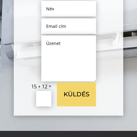
=
15 + 12
KÜLDÉS