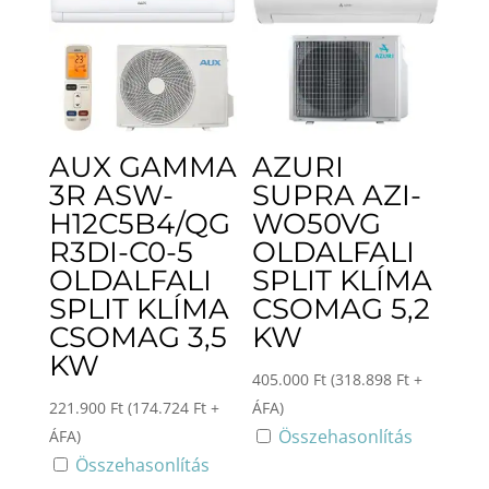
AUX GAMMA
AZURI
3R ASW-
SUPRA AZI-
H12C5B4/QG
WO50VG
R3DI-C0-5
OLDALFALI
OLDALFALI
SPLIT KLÍMA
SPLIT KLÍMA
CSOMAG 5,2
CSOMAG 3,5
KW
KW
405.000
Ft
(
318.898
Ft
+
221.900
Ft
(
174.724
Ft
+
ÁFA)
Összehasonlítás
ÁFA)
Összehasonlítás