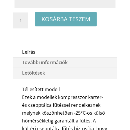
Gree
KOSÁRBA TESZEM
Comfort
Pro
GWH09ACCXB-
K6DNA1G
Leírás
oldalfali
További információk
split
klíma
Letöltések
csomag
2.7
Téliesített modell
kW
Ezek a modellek kompresszor karter-
mennyiség
és csepptálca fűtéssel rendelkeznek,
melynek köszönhetően -25°C-os külső
hőmérsékletig garantált a fűtés. A
kültéri csepptálca fűtés biztosítja, hogy