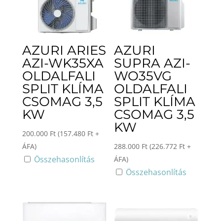
AZURI ARIES
AZURI
AZI-WK35XA
SUPRA AZI-
OLDALFALI
WO35VG
SPLIT KLÍMA
OLDALFALI
CSOMAG 3,5
SPLIT KLÍMA
KW
CSOMAG 3,5
KW
200.000
Ft
(
157.480
Ft
+
ÁFA)
288.000
Ft
(
226.772
Ft
+
Összehasonlítás
ÁFA)
Összehasonlítás