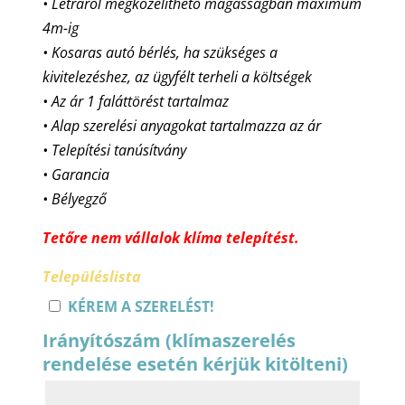
• Létráról megközelíthető magasságban maximum
4m-ig
• Kosaras autó bérlés, ha szükséges a
kivitelezéshez, az ügyfélt terheli a költségek
• Az ár 1 faláttörést tartalmaz
• Alap szerelési anyagokat tartalmazza az ár
• Telepítési tanúsítvány
• Garancia
• Bélyegző
Tetőre nem vállalok klíma telepítést.
Településlista
KÉREM A SZERELÉST!
Irányítószám (klímaszerelés
rendelése esetén kérjük kitölteni)