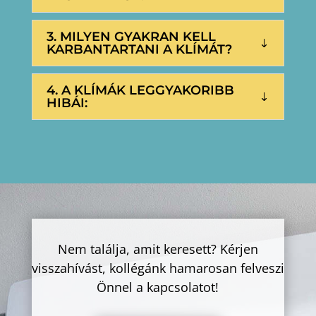
3. MILYEN GYAKRAN KELL
KARBANTARTANI A KLÍMÁT?
4. A KLÍMÁK LEGGYAKORIBB
HIBÁI:
Nem találja, amit keresett? Kérjen
visszahívást, kollégánk hamarosan felveszi
Önnel a kapcsolatot!