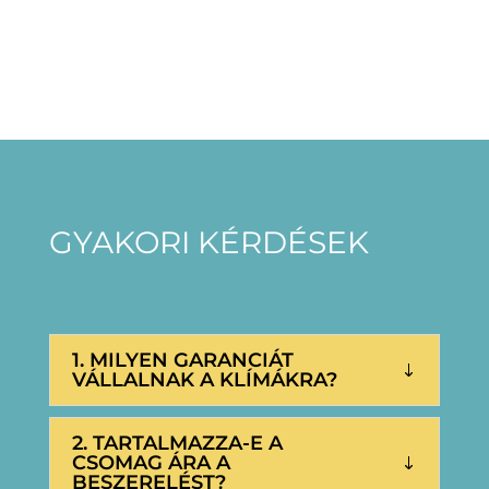
GYAKORI KÉRDÉSEK
1. MILYEN GARANCIÁT
VÁLLALNAK A KLÍMÁKRA?
2. TARTALMAZZA-E A
CSOMAG ÁRA A
BESZERELÉST?