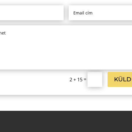
KÜLD
=
2 + 15