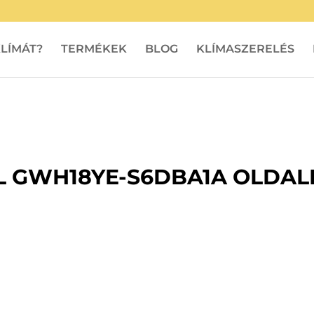
LÍMÁT?
TERMÉKEK
BLOG
KLÍMASZERELÉS
 GWH18YE-S6DBA1A OLDALF