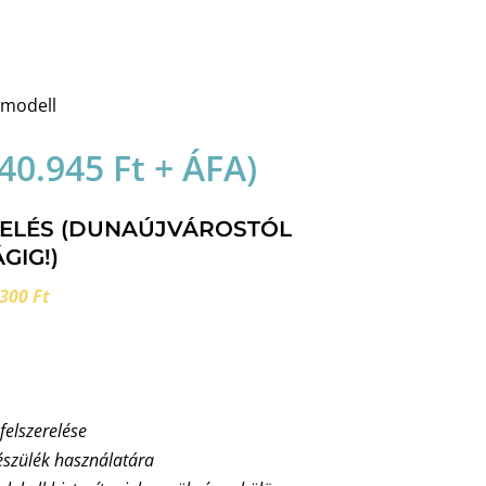
amodell
40.945
Ft
+ ÁFA)
RELÉS (DUNAÚJVÁROSTÓL
GIG!)
300 Ft
 felszerelése
észülék használatára