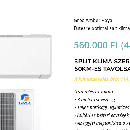
Gree Amber Royal
Fűtésre optimalizált klím
560.000
Ft
(
4
SPLIT KLÍMA SZE
60KM-ES TÁVOLSÁ
A klímaszerelés ára: 114.
A szerelés tartalma:
• 3 méter csövezésig
• Teljes hatósági ügyintézés
• Kültéri és beltéri egységek
• Az ügyfél megtanítása a k