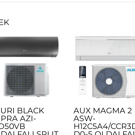
EK
URI BLACK
AUX MAGMA 2
PRA AZI-
ASW-
O50VB
H12C5A4/CCR3D
DALFALI SPLIT
D0-5 OLDALFAL