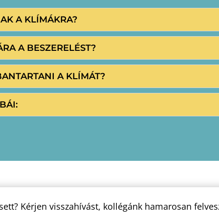
NAK A KLÍMÁKRA?
ÁRA A BESZERELÉST?
BANTARTANI A KLÍMÁT?
BÁI:
sett? Kérjen visszahívást, kollégánk hamarosan felves