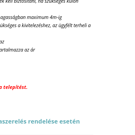
nek kell biztosítani, ha szükséges külön
ő magasságban maximum 4m-ig
ükséges a kivitelezéshez, az ügyfélt terheli a
maz
tartalmazza az ár
 telepítést.
aszerelés rendelése esetén