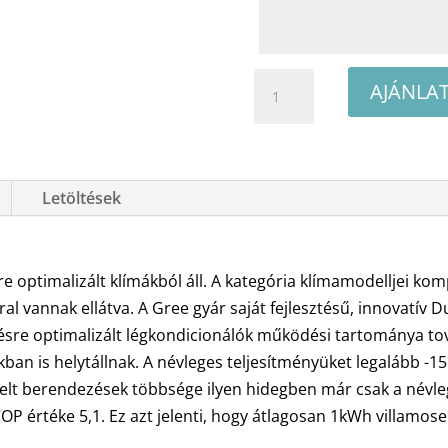
Gree
AJÁNLA
Amber
Royal
GWH18YE-
S6DBA1A
Letöltések
oldalfali
split
klíma
e optimalizált klímákból áll. A kategória klímamodelljei kom
csomag
al vannak ellátva. A Gree gyár saját fejlesztésű, innovatív
5.3
sre optimalizált légkondicionálók működési tartománya tová
kW
ban is helytállnak. A névleges teljesítményüket legalább -
mennyiség
elt berendezések többsége ilyen hidegben már csak a névleg
P értéke 5,1. Ez azt jelenti, hogy átlagosan 1kWh villamose