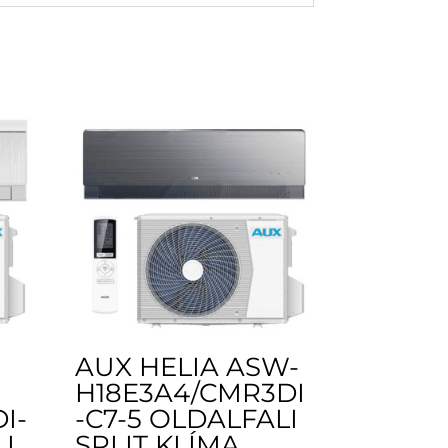
AUX HELIA ASW-
H18E3A4/CMR3DI
I-
-C7-5 OLDALFALI
I
SPLIT KLÍMA