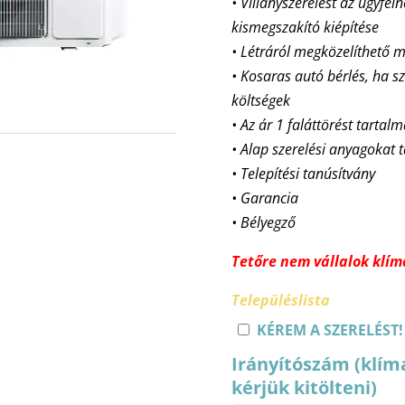
• Villanyszerelést az ügyfél
kismegszakító kiépítése
• Létráról megközelíthet
• Kosaras autó bérlés, ha sz
költségek
• Az ár 1 faláttörést tartal
• Alap szerelési anyagokat 
• Telepítési tanúsítvány
• Garancia
• Bélyegző
Tetőre nem vállalok klíma
Településlista
KÉREM A SZERELÉST!
Irányítószám (klím
kérjük kitölteni)