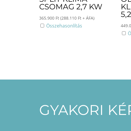
CSOMAG 2,7 KW
K
5,
365.900
Ft
(
288.110
Ft
+ ÁFA)
Összehasonlítás
449.
Ö
GYAKORI K