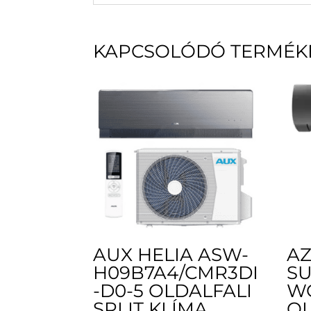
KAPCSOLÓDÓ TERMÉK
AUX HELIA ASW-
AZ
H09B7A4/CMR3DI
SU
-D0-5 OLDALFALI
W
SPLIT KLÍMA
OL