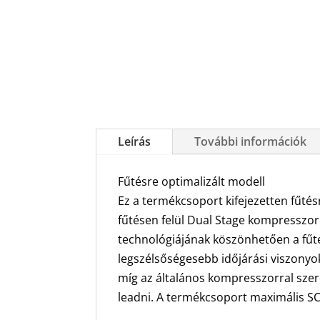
Leírás
További információk
Fűtésre optimalizált modell
Ez a termékcsoport kifejezetten fűtésr
fűtésen felül Dual Stage kompresszorr
technológiájának köszönhetően a fűté
legszélsőségesebb időjárási viszonyok
míg az általános kompresszorral szer
leadni. A termékcsoport maximális SCO