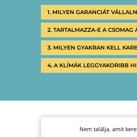
1. MILYEN GARANCIÁT VÁLLAL
2. TARTALMAZZA-E A CSOMAG 
3. MILYEN GYAKRAN KELL KAR
4. A KLÍMÁK LEGGYAKORIBB HI
Nem találja, amit kere