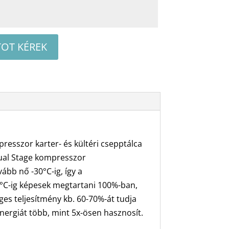
TOT KÉREK
presszor karter- és kültéri csepptálca
 Dual Stage kompresszor
bb nő -30°C-ig, így a
15°C-ig képesek megtartani 100%-ban,
es teljesítmény kb. 60-70%-át tudja
nergiát több, mint 5x-ösen hasznosít.