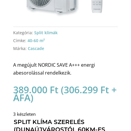
Kategória:
Split klímák
Címke:
40-60 m²
Márka:
Cascade
A megújult NORDIC SAVE A+++ energi
abesorolással rendelkezik.
389.000
Ft
(
306.299
Ft
+
ÁFA)
3 készleten
SPLIT KLÍMA SZERELÉS
(DUNAÚJVÁROSTÓL 60KM-ES