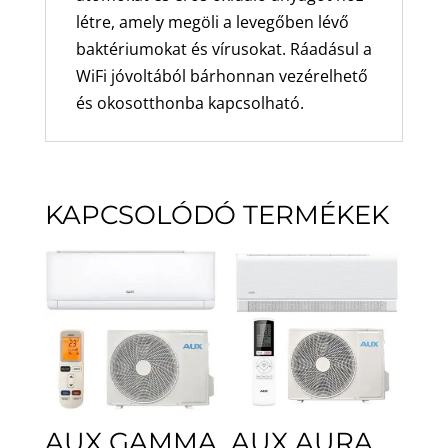
létre, amely megöli a levegőben lévő
baktériumokat és vírusokat. Ráadásul a
WiFi jóvoltából bárhonnan vezérelhető
és okosotthonba kapcsolható.
KAPCSOLÓDÓ TERMÉKEK
AUX GAMMA
AUX AURA