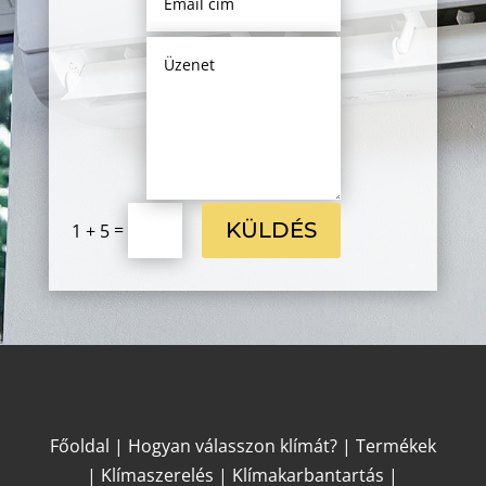
KÜLDÉS
=
1 + 5
Főoldal
|
Hogyan válasszon klímát?
|
Termékek
|
Klímaszerelés
|
Klímakarbantartás
|