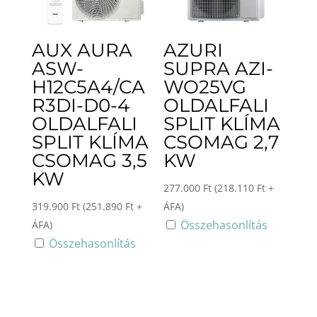
AUX AURA
AZURI
ASW-
SUPRA AZI-
H12C5A4/CA
WO25VG
R3DI-D0-4
OLDALFALI
OLDALFALI
SPLIT KLÍMA
SPLIT KLÍMA
CSOMAG 2,7
CSOMAG 3,5
KW
KW
277.000
Ft
(
218.110
Ft
+
319.900
Ft
(
251.890
Ft
+
ÁFA)
Összehasonlítás
ÁFA)
Összehasonlítás