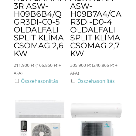
3R ASW-
ASW-
H09B6B4/Q
H09B7A4/CA
GR3DI-C0-5
R3DI-D0-4
OLDALFALI
OLDALFALI
SPLIT KLÍMA
SPLIT KLÍMA
CSOMAG 2,6
CSOMAG 2,7
KW
KW
211.900
Ft
(
166.850
Ft
+
305.900
Ft
(
240.866
Ft
+
ÁFA)
ÁFA)
Összehasonlítás
Összehasonlítás