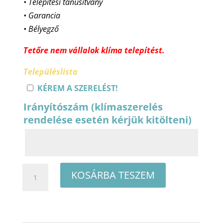
• Telepítési tanúsítvány
• Garancia
• Bélyegző
Tetőre nem vállalok klíma telepítést.
Településlista
KÉREM A SZERELÉST!
Irányítószám (klímaszerelés
rendelése esetén kérjük kitölteni)
Cascade
KOSÁRBA TESZEM
Nordic
Save
CWH18NSM