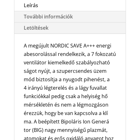
oldalfali
Leírás
split
További információk
klíma
csomag
Letöltések
5.2
kW
A megújult NORDIC SAVE A+++ energi
mennyiség
abesorolással rendelkezik, a 7 fokozatú
ventilátor kiemelkedő szabályozható
ságot nyújt, a szupercsendes üzem
mód biztosítja a nyugodt pihenést, a
4 irányú légterelés és a lágy fuvallat
funkciókkal pedig csak a helyiség hő
mérsékletén és nem a légmozgáson
érezzük, hogy be van kapcsolva a klí
ma. A beépített Bipoláris Ion Generá
tor (BIG) nagy mennyiségű plazmát,
atomokat és erős oxidáló anyagot hoz