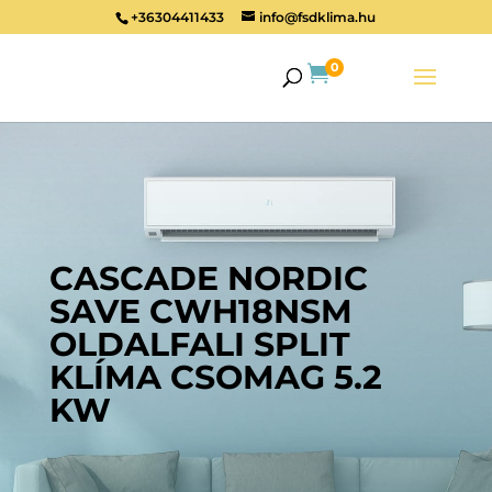
+36304411433
info@fsdklima.hu
0

CASCADE NORDIC
SAVE CWH18NSM
OLDALFALI SPLIT
KLÍMA CSOMAG 5.2
KW