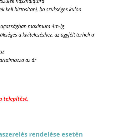
észülék használatára
nek kell biztosítani, ha szükséges külön
ő magasságban maximum 4m-ig
ükséges a kivitelezéshez, az ügyfélt terheli a
maz
tartalmazza az ár
 telepítést.
aszerelés rendelése esetén