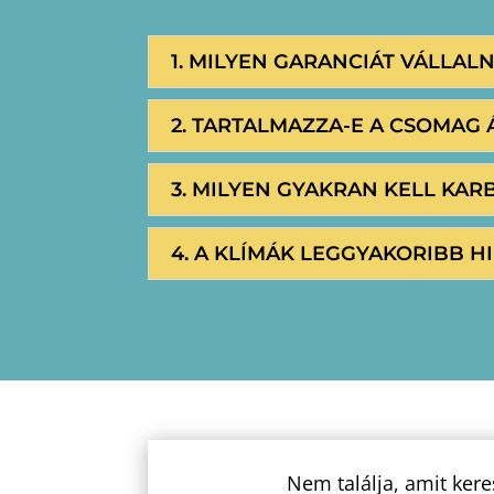
1. MILYEN GARANCIÁT VÁLLAL
2. TARTALMAZZA-E A CSOMAG 
3. MILYEN GYAKRAN KELL KAR
4. A KLÍMÁK LEGGYAKORIBB HI
Nem találja, amit kere