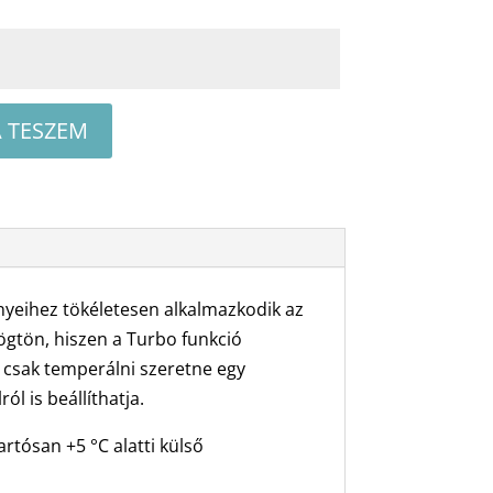
 TESZEM
yeihez tökéletesen alkalmazkodik az
rögtön, hiszen a Turbo funkció
 csak temperálni szeretne egy
l is beállíthatja.
rtósan +5 °C alatti külső