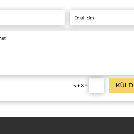
KÜLD
=
5 + 8