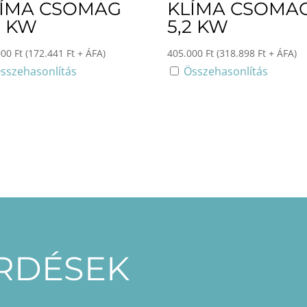
LÍMA CSOMAG
KLÍMA CSOMA
2 KW
5,2 KW
000
Ft
(
172.441
Ft
+ ÁFA)
405.000
Ft
(
318.898
Ft
+ ÁFA)
sszehasonlítás
Összehasonlítás
ÉRDÉSEK