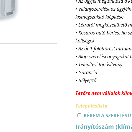
• Az ügyfél megtanítása a k
• Villanyszerelést az ügyfél
kismegszakító kiépítése
• Létráról megközelíthet
• Kosaras autó bérlés, ha sz
költségek
• Az ár 1 faláttörést tartal
• Alap szerelési anyagokat 
• Telepítési tanúsítvány
• Garancia
• Bélyegző
Tetőre nem vállalok klíma
Településlista
KÉREM A SZERELÉST!
Irányítószám (klím