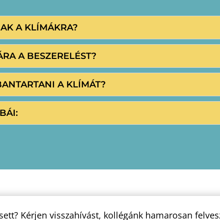
NAK A KLÍMÁKRA?
ÁRA A BESZERELÉST?
BANTARTANI A KLÍMÁT?
BÁI:
sett? Kérjen visszahívást, kollégánk hamarosan felves