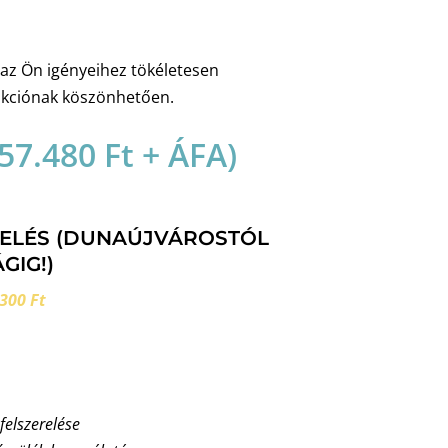
z Ön igényeihez tökéletesen
unkciónak köszönhetően.
57.480
Ft
+ ÁFA)
RELÉS (DUNAÚJVÁROSTÓL
GIG!)
300 Ft
 felszerelése