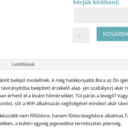
kérjük kitölteni)
Cascade
KOSÁRBA
Bora
CWH09AAA
oldalfali
split
Letöltések
klíma
csomag
zámít belépő modellnek. A még hatékonyabb Bora az Ön igén
2.5
 távirányítóba beépített érzékelő alap- ján szabályoz) akár 
kW
n érhető el a kívánt hőmérséklet. Túl párás a levegő? Vagy
mennyiség
ndot, sőt a WiFi alkalmazás segítségével mindezt akár távolró
készülék nem főfűtésre, hanem fűtésrásegítésre alkalmas.Ta
kken, a kültéri egység jegesedése természetes jelenség.