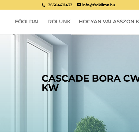
+36304411433
info@fsdklima.hu
FŐOLDAL
RÓLUNK
HOGYAN VÁLASSZON K
CASCADE BORA CWH
KW