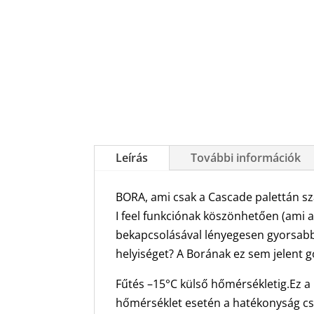
Leírás
További információk
BORA, ami csak a Cascade palettán s
I feel funkciónak köszönhetően (ami a
bekapcsolásával lényegesen gyorsabba
helyiséget? A Borának ez sem jelent go
Fűtés –15°C külső hőmérsékletig.Ez a 
hőmérséklet esetén a hatékonyság csö