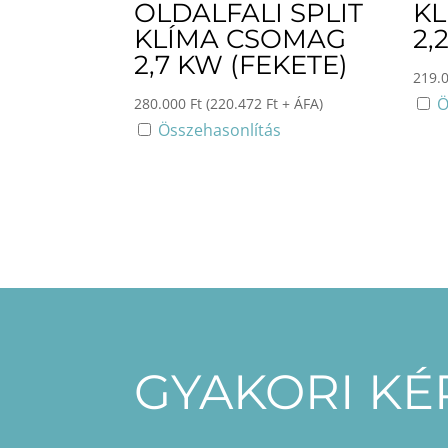
OLDALFALI SPLIT
K
KLÍMA CSOMAG
2,
2,7 KW (FEKETE)
219.
Ö
280.000
Ft
(
220.472
Ft
+ ÁFA)
Összehasonlítás
GYAKORI K