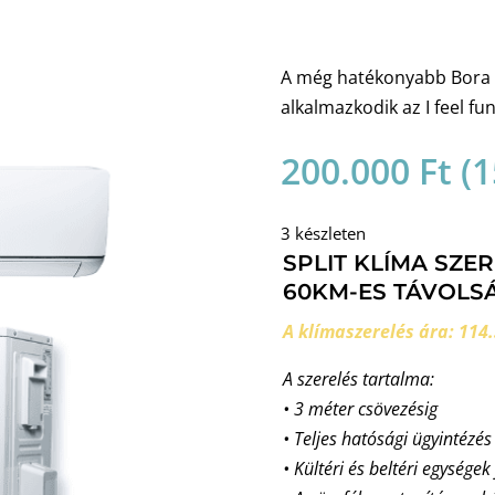
A még hatékonyabb Bora a
alkalmazkodik az I feel f
200.000
Ft
(
1
3 készleten
SPLIT KLÍMA SZE
60KM-ES TÁVOLSÁ
A klímaszerelés ára: 114.
A szerelés tartalma:
• 3 méter csövezésig
• Teljes hatósági ügyintézés
• Kültéri és beltéri egységek