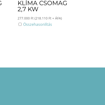
G
KLÍMA CSOMAG
2,7 KW
277.000
Ft
(
218.110
Ft
+ ÁFA)
Összehasonlítás