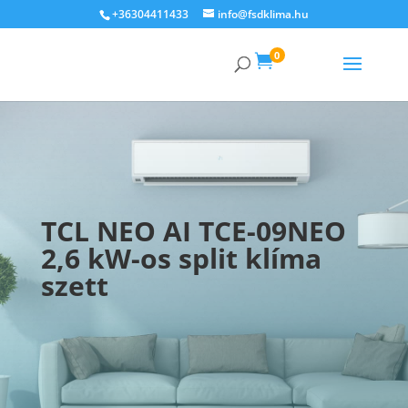
+36304411433
info@fsdklima.hu
0

TCL NEO AI TCE-09NEO
2,6 kW-os split klíma
szett