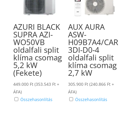
AZURI BLACK
AUX AURA
SUPRA AZI-
ASW-
WO50VB
H09B7A4/CAR
oldalfali split
3DI-D0-4
klíma csomag
oldalfali split
5,2 kW
klíma csomag
(Fekete)
2,7 kW
449.000
Ft
(
353.543
Ft
+
305.900
Ft
(
240.866
Ft
+
ÁFA)
ÁFA)
Összehasonlítás
Összehasonlítás