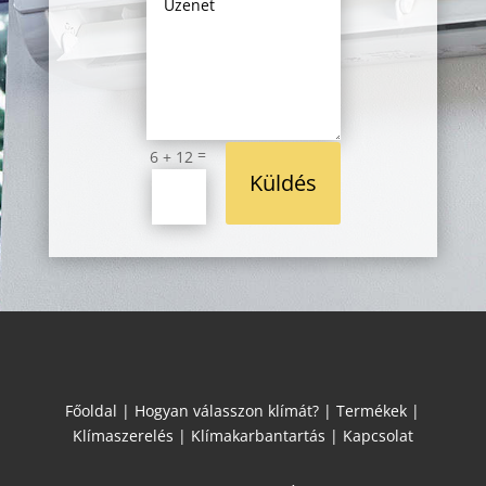
=
6 + 12
Küldés
Főoldal
|
Hogyan válasszon klímát?
|
Termékek
|
Klímaszerelés
|
Klímakarbantartás
|
Kapcsolat