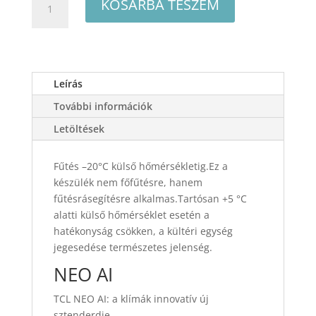
KOSÁRBA TESZEM
NEO
AI
TCE-
09NEO
2,6
Leírás
kW-
További információk
os
split
Letöltések
klíma
szett
Fűtés –20°C külső hőmérsékletig.Ez a
mennyiség
készülék nem főfűtésre, hanem
fűtésrásegítésre alkalmas.Tartósan +5 °C
alatti külső hőmérséklet esetén a
hatékonyság csökken, a kültéri egység
jegesedése természetes jelenség.
NEO AI
TCL NEO AI: a klímák innovatív új
sztenderdje