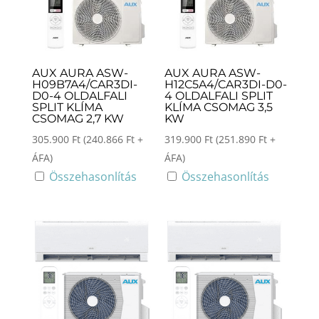
AUX AURA ASW-
AUX AURA ASW-
H09B7A4/CAR3DI-
H12C5A4/CAR3DI-D0-
D0-4 OLDALFALI
4 OLDALFALI SPLIT
SPLIT KLÍMA
KLÍMA CSOMAG 3,5
CSOMAG 2,7 KW
KW
305.900
Ft
(
240.866
Ft
+
319.900
Ft
(
251.890
Ft
+
ÁFA)
ÁFA)
Összehasonlítás
Összehasonlítás