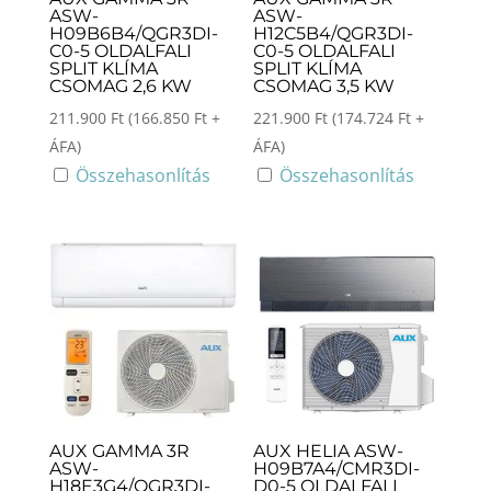
ASW-
ASW-
H09B6B4/QGR3DI-
H12C5B4/QGR3DI-
C0-5 OLDALFALI
C0-5 OLDALFALI
SPLIT KLÍMA
SPLIT KLÍMA
CSOMAG 2,6 KW
CSOMAG 3,5 KW
211.900
Ft
(
166.850
Ft
+
221.900
Ft
(
174.724
Ft
+
ÁFA)
ÁFA)
Összehasonlítás
Összehasonlítás
AUX GAMMA 3R
AUX HELIA ASW-
ASW-
H09B7A4/CMR3DI-
H18E3G4/QGR3DI-
D0-5 OLDALFALI