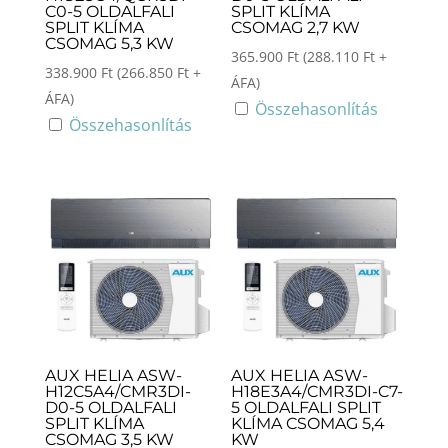
C0-5 OLDALFALI
SPLIT KLÍMA
SPLIT KLÍMA
CSOMAG 2,7 KW
CSOMAG 5,3 KW
365.900
Ft
(
288.110
Ft
+
338.900
Ft
(
266.850
Ft
+
ÁFA)
ÁFA)
Összehasonlítás
Összehasonlítás
AUX HELIA ASW-
AUX HELIA ASW-
H12C5A4/CMR3DI-
H18E3A4/CMR3DI-C7-
D0-5 OLDALFALI
5 OLDALFALI SPLIT
SPLIT KLÍMA
KLÍMA CSOMAG 5,4
CSOMAG 3,5 KW
KW