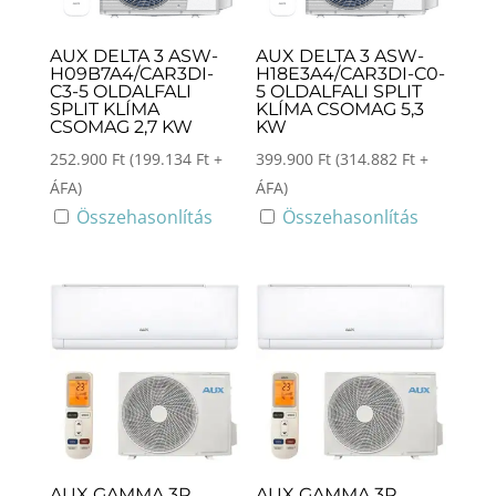
AUX DELTA 3 ASW-
AUX DELTA 3 ASW-
H09B7A4/CAR3DI-
H18E3A4/CAR3DI-C0-
C3-5 OLDALFALI
5 OLDALFALI SPLIT
SPLIT KLÍMA
KLÍMA CSOMAG 5,3
CSOMAG 2,7 KW
KW
252.900
Ft
(
199.134
Ft
+
399.900
Ft
(
314.882
Ft
+
ÁFA)
ÁFA)
Összehasonlítás
Összehasonlítás
AUX GAMMA 3R
AUX GAMMA 3R