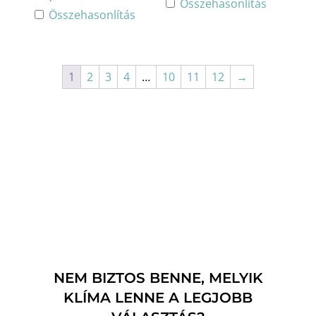
Összehasonlítás
Összehasonlítás
1
2
3
4
…
10
11
12
→
NEM BIZTOS BENNE, MELYIK
KLÍMA LENNE A LEGJOBB