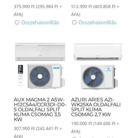
375.900
Ft
(
295.984
Ft
+
512.900
Ft
(
403.858
Ft
+
ÁFA)
ÁFA)
Összehasonlítás
Összehasonlítás
AUX MAGMA 2 ASW-
AZURI ARIES AZI-
H12C5A4/CCR3DI-D0-
WK25XA OLDALFALI
5 OLDALFALI SPLIT
SPLIT KLÍMA
KLÍMA CSOMAG 3,5
CSOMAG 2,7 KW
KW
190.000
Ft
(
149.606
Ft
+
307.900
Ft
(
242.441
Ft
+
ÁFA)
ÁFA)