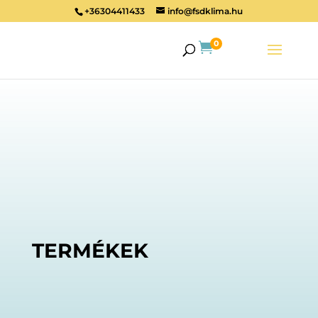
+36304411433
info@fsdklima.hu
0

TERMÉKEK