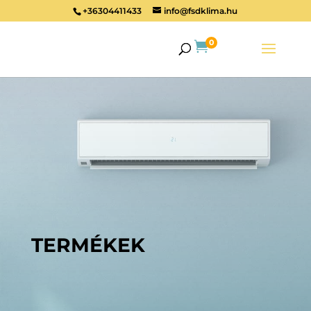
+36304411433
info@fsdklima.hu
0

TERMÉKEK