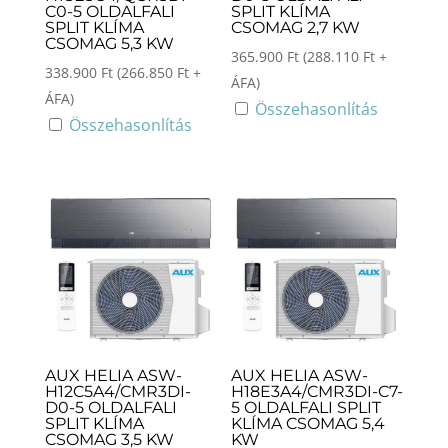
C0-5 OLDALFALI
SPLIT KLÍMA
SPLIT KLÍMA
CSOMAG 2,7 KW
CSOMAG 5,3 KW
365.900
Ft
(
288.110
Ft
+
338.900
Ft
(
266.850
Ft
+
ÁFA)
ÁFA)
Összehasonlítás
Összehasonlítás
AUX HELIA ASW-
AUX HELIA ASW-
H12C5A4/CMR3DI-
H18E3A4/CMR3DI-C7-
D0-5 OLDALFALI
5 OLDALFALI SPLIT
SPLIT KLÍMA
KLÍMA CSOMAG 5,4
CSOMAG 3,5 KW
KW