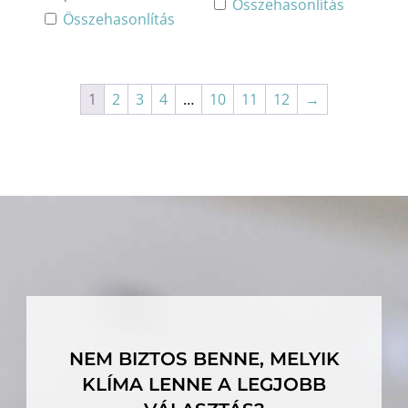
Összehasonlítás
Összehasonlítás
1
2
3
4
…
10
11
12
→
NEM BIZTOS BENNE, MELYIK
KLÍMA LENNE A LEGJOBB