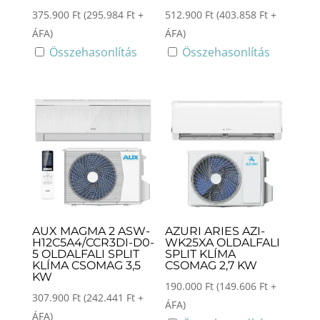
375.900
Ft
(
295.984
Ft
+
512.900
Ft
(
403.858
Ft
+
ÁFA)
ÁFA)
Összehasonlítás
Összehasonlítás
AUX MAGMA 2 ASW-
AZURI ARIES AZI-
H12C5A4/CCR3DI-D0-
WK25XA OLDALFALI
5 OLDALFALI SPLIT
SPLIT KLÍMA
KLÍMA CSOMAG 3,5
CSOMAG 2,7 KW
KW
190.000
Ft
(
149.606
Ft
+
307.900
Ft
(
242.441
Ft
+
ÁFA)
ÁFA)