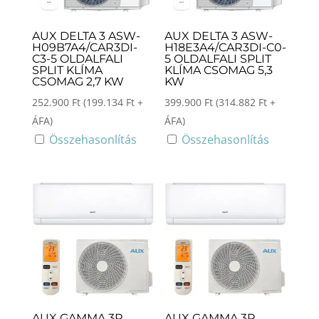
AUX DELTA 3 ASW-
AUX DELTA 3 ASW-
H09B7A4/CAR3DI-
H18E3A4/CAR3DI-C0-
C3-5 OLDALFALI
5 OLDALFALI SPLIT
SPLIT KLÍMA
KLÍMA CSOMAG 5,3
CSOMAG 2,7 KW
KW
252.900
Ft
(
199.134
Ft
+
399.900
Ft
(
314.882
Ft
+
ÁFA)
ÁFA)
Összehasonlítás
Összehasonlítás
AUX GAMMA 3R
AUX GAMMA 3R