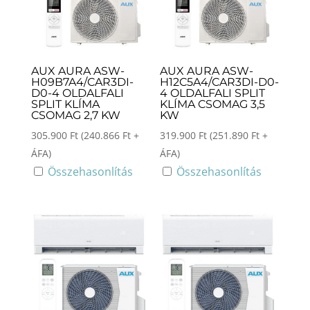
AUX AURA ASW-
AUX AURA ASW-
H09B7A4/CAR3DI-
H12C5A4/CAR3DI-D0-
D0-4 OLDALFALI
4 OLDALFALI SPLIT
SPLIT KLÍMA
KLÍMA CSOMAG 3,5
CSOMAG 2,7 KW
KW
305.900
Ft
(
240.866
Ft
+
319.900
Ft
(
251.890
Ft
+
ÁFA)
ÁFA)
Összehasonlítás
Összehasonlítás