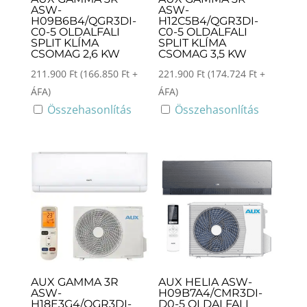
ASW-
ASW-
H09B6B4/QGR3DI-
H12C5B4/QGR3DI-
C0-5 OLDALFALI
C0-5 OLDALFALI
SPLIT KLÍMA
SPLIT KLÍMA
CSOMAG 2,6 KW
CSOMAG 3,5 KW
211.900
Ft
(
166.850
Ft
+
221.900
Ft
(
174.724
Ft
+
ÁFA)
ÁFA)
Összehasonlítás
Összehasonlítás
AUX GAMMA 3R
AUX HELIA ASW-
ASW-
H09B7A4/CMR3DI-
H18E3G4/QGR3DI-
D0-5 OLDALFALI