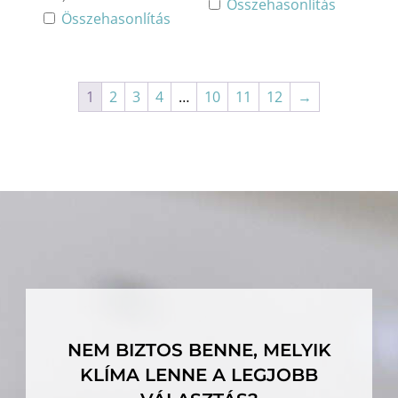
Összehasonlítás
Összehasonlítás
1
2
3
4
…
10
11
12
→
NEM BIZTOS BENNE, MELYIK
KLÍMA LENNE A LEGJOBB