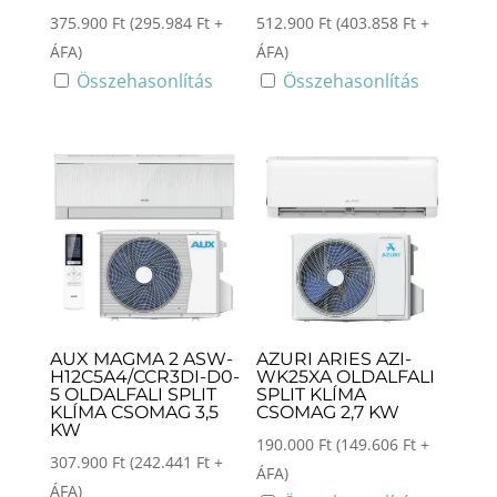
375.900
Ft
(
295.984
Ft
+
512.900
Ft
(
403.858
Ft
+
ÁFA)
ÁFA)
Összehasonlítás
Összehasonlítás
AUX MAGMA 2 ASW-
AZURI ARIES AZI-
H12C5A4/CCR3DI-D0-
WK25XA OLDALFALI
5 OLDALFALI SPLIT
SPLIT KLÍMA
KLÍMA CSOMAG 3,5
CSOMAG 2,7 KW
KW
190.000
Ft
(
149.606
Ft
+
307.900
Ft
(
242.441
Ft
+
ÁFA)
ÁFA)