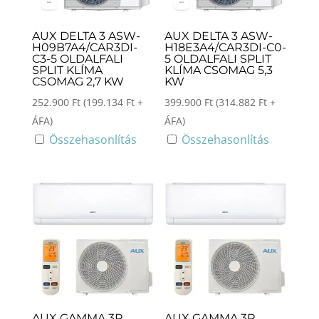
AUX DELTA 3 ASW-
AUX DELTA 3 ASW-
H09B7A4/CAR3DI-
H18E3A4/CAR3DI-C0-
C3-5 OLDALFALI
5 OLDALFALI SPLIT
SPLIT KLÍMA
KLÍMA CSOMAG 5,3
CSOMAG 2,7 KW
KW
252.900
Ft
(
199.134
Ft
+
399.900
Ft
(
314.882
Ft
+
ÁFA)
ÁFA)
Összehasonlítás
Összehasonlítás
AUX GAMMA 3R
AUX GAMMA 3R