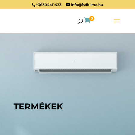
+36304411433
info@fsdklima.hu
0

TERMÉKEK