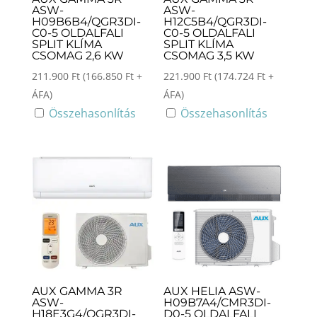
ASW-
ASW-
H09B6B4/QGR3DI-
H12C5B4/QGR3DI-
C0-5 OLDALFALI
C0-5 OLDALFALI
SPLIT KLÍMA
SPLIT KLÍMA
CSOMAG 2,6 KW
CSOMAG 3,5 KW
211.900
Ft
(
166.850
Ft
+
221.900
Ft
(
174.724
Ft
+
ÁFA)
ÁFA)
Összehasonlítás
Összehasonlítás
AUX GAMMA 3R
AUX HELIA ASW-
ASW-
H09B7A4/CMR3DI-
H18E3G4/QGR3DI-
D0-5 OLDALFALI