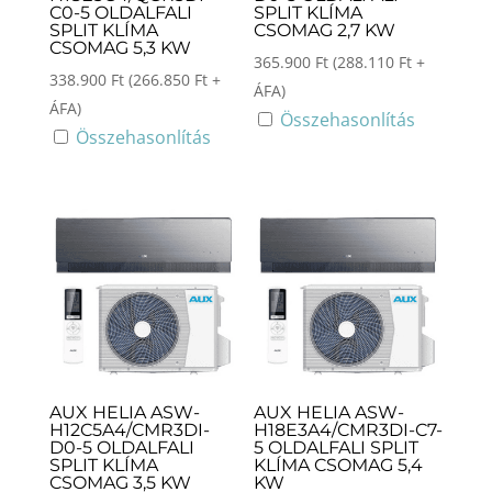
C0-5 OLDALFALI
SPLIT KLÍMA
SPLIT KLÍMA
CSOMAG 2,7 KW
CSOMAG 5,3 KW
365.900
Ft
(
288.110
Ft
+
338.900
Ft
(
266.850
Ft
+
ÁFA)
ÁFA)
Összehasonlítás
Összehasonlítás
AUX HELIA ASW-
AUX HELIA ASW-
H12C5A4/CMR3DI-
H18E3A4/CMR3DI-C7-
D0-5 OLDALFALI
5 OLDALFALI SPLIT
SPLIT KLÍMA
KLÍMA CSOMAG 5,4
CSOMAG 3,5 KW
KW