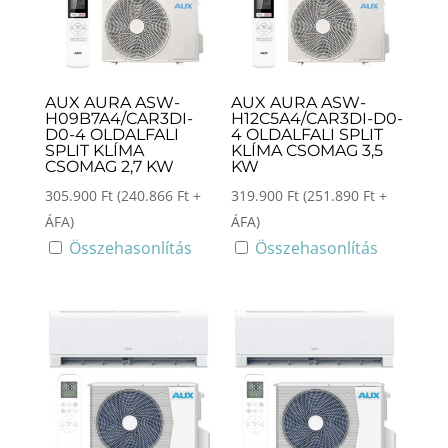
AUX AURA ASW-
AUX AURA ASW-
H09B7A4/CAR3DI-
H12C5A4/CAR3DI-D0-
D0-4 OLDALFALI
4 OLDALFALI SPLIT
SPLIT KLÍMA
KLÍMA CSOMAG 3,5
CSOMAG 2,7 KW
KW
305.900
Ft
(
240.866
Ft
+
319.900
Ft
(
251.890
Ft
+
ÁFA)
ÁFA)
Összehasonlítás
Összehasonlítás