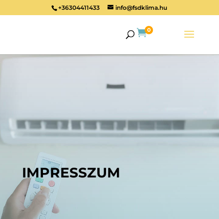
+36304411433
info@fsdklima.hu
0

IMPRESSZUM