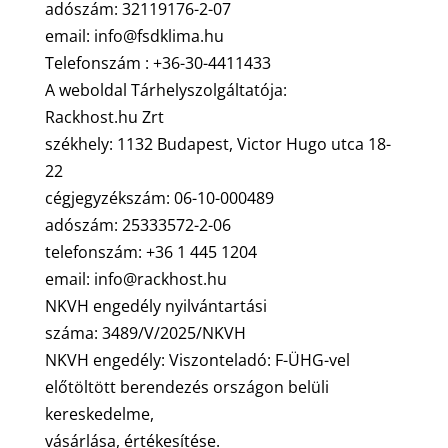
adószám: 32119176-2-07
email:
info@fsdklima.hu
Telefonszám : +36-30-4411433
A weboldal Tárhelyszolgáltatója:
Rackhost.hu Zrt
székhely: 1132 Budapest, Victor Hugo utca 18-
22
cégjegyzékszám: 06-10-000489
adószám: 25333572-2-06
telefonszám: +36 1 445 1204
email:
info@rackhost.hu
NKVH engedély nyilvántartási
száma: 3489/V/2025/NKVH
NKVH engedély: Viszonteladó: F-ÜHG-vel
előtöltött berendezés országon belüli
kereskedelme,
vásárlása, értékesítése.